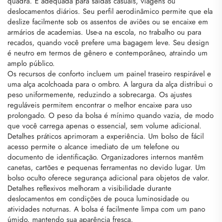
quadra. É adequada para saídas casuais, viagens ou
deslocamentos diários. Seu perfil aerodinâmico permite que ela
deslize facilmente sob os assentos de aviões ou se encaixe em
armários de academias. Use-a na escola, no trabalho ou para
recados, quando você prefere uma bagagem leve. Seu design
é neutro em termos de gênero e contemporâneo, atraindo um
amplo público.
Os recursos de conforto incluem um painel traseiro respirável e
uma alça acolchoada para o ombro. A largura da alça distribui o
peso uniformemente, reduzindo a sobrecarga. Os ajustes
reguláveis permitem encontrar o melhor encaixe para uso
prolongado. O peso da bolsa é mínimo quando vazia, de modo
que você carrega apenas o essencial, sem volume adicional.
Detalhes práticos aprimoram a experiência. Um bolso de fácil
acesso permite o alcance imediato de um telefone ou
documento de identificação. Organizadores internos mantêm
canetas, cartões e pequenas ferramentas no devido lugar. Um
bolso oculto oferece segurança adicional para objetos de valor.
Detalhes reflexivos melhoram a visibilidade durante
deslocamentos em condições de pouca luminosidade ou
atividades noturnas. A bolsa é facilmente limpa com um pano
úmido, mantendo sua aparência fresca.