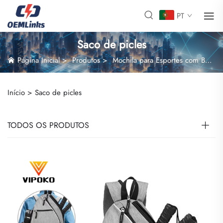
PT
Saco de picles
Página Inicial
>
Produtos
>
Mochila para Esportes com Bolas
Início >
Saco de picles
TODOS OS PRODUTOS