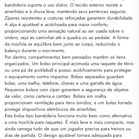
bandoleira suporta o uso diário. O tecido externo resiste a
arranhões e à chuva leve, mantendo seus pertences seguros.
Zíperes resistentes e costuras reforçadas garantem durabilidade.
A alça é ajustável e acolchoada para maior conforto,
proporcionando uma sensação natural ao ser usada sobre o
ombro, seja ao caminhar até a quadra ou ao pedalar. A forma
da mochila se equilibra bem junto ao corpo, reduzindo o
balanço durante o movimento.
Por dentro, compartimentos bem pensados mantêm os itens
organizados. Um bolso principal acomoda uma raquete de tênis
ou uma pá de pickleball e possui acolchoamento para proteger
o equipamento contra impactos. Bolsos separados guardam
bolas, uma toalha, telefone, chaves e uma garrafa de água.
Pequenos bolsos com zíper garantem a segurança de objetos
de valor, como carteira e cartões. Bolsos em malha
proporcionam ventilação para itens úmidos, e um bolso forrado
protege dispositivos eletrônicos de arranhões.
Esta bolsa tipo bandoleira funciona muito bem como alternativa
a uma mochila para raquetes. É mais leve e mais compacta, mas
ainda carrega tudo de que um jogador precisa para treinos ou
dias de partida. O design ajustável torna-a adequada para