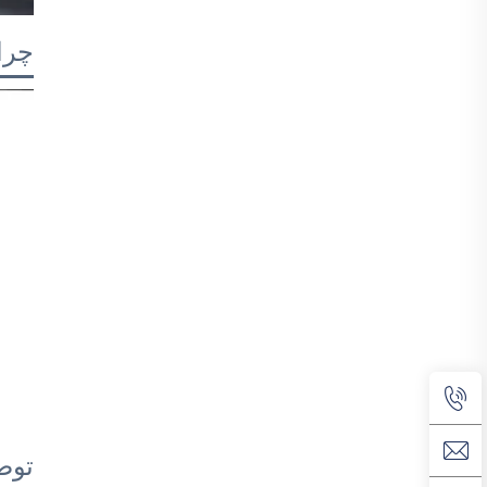
چرا 
توض