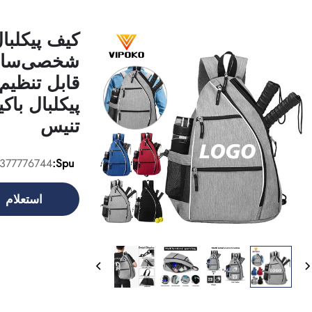
کیف پیکلبا
شخصی‌سازی
قابل تنظیم
پیکلبال باک
تنیس
377776744
Spu:
استعلام