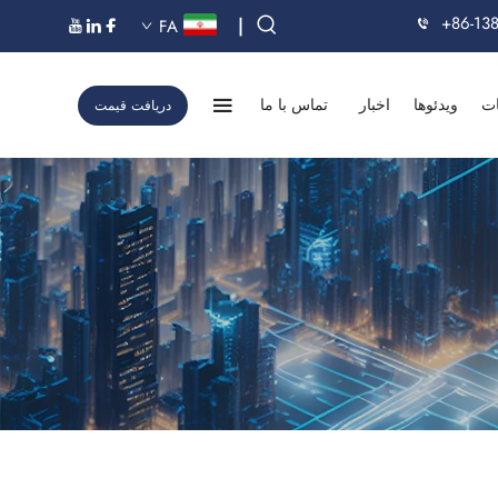
+86-13
|
FA
ت
ویدئوها
اخبار
تماس با ما
دریافت قیمت