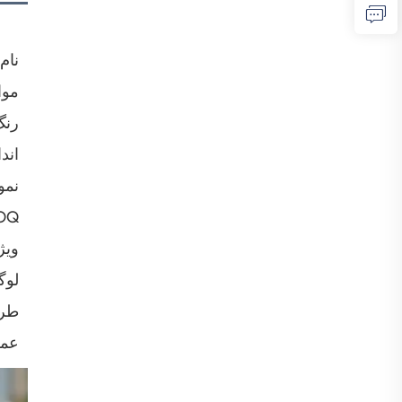
نام
موا
رنگ
اند
نمو
OQ
ویژ
لوگ
طر
عمل