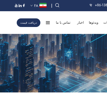
+86-13
|
FA
ت
ویدئوها
اخبار
تماس با ما
دریافت قیمت