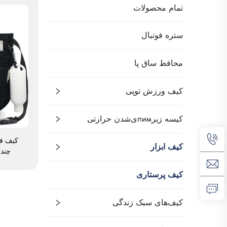
تمام محصولات
ستره فوتبال
محافظ ساق پا
کیف ورزش توپی
کیسه زیرлимی‌شدن حرارتی
کیف فن
کیف ابزار
چند
پزشکی، 
قفلی، س
کیف پرستاری
کی
کیف‌های سبک زندگی