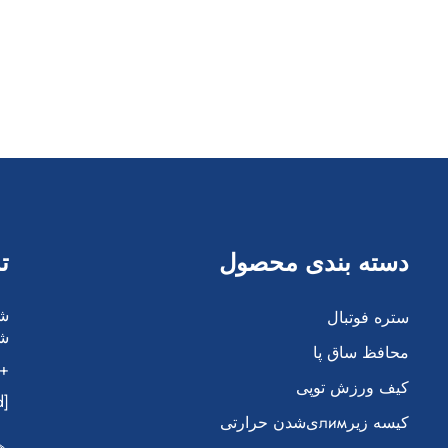
دسته بندی محصول
ت
ستره فوتبال
شه
محافظ ساق پا
86-138 5042 6917
کیف ورزش توپی
[email protected]
کیسه زیرлимی‌شدن حرارتی