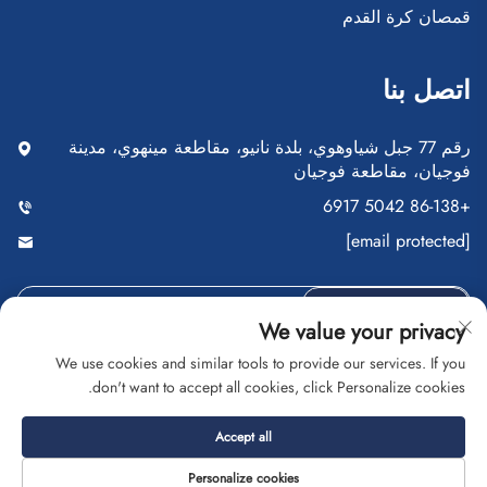
قمصان كرة القدم
اتصل بنا
رقم 77 جبل شياوهوي، بلدة نانيو، مقاطعة مينهوي، مدينة
فوجيان، مقاطعة فوجيان
+86-138 5042 6917
[email protected]
إرسال
We value your privacy
We use cookies and similar tools to provide our services. If you
don't want to accept all cookies, click Personalize cookies.
حقوق النشر © شركة فوجيان سايبلانغ للتجارة المحدودة. جميع
Accept all
الحقوق محفوظة
سياسة الخصوصية
المدونة
Personalize cookies
نبذة
اتصل بنا
الخدمة