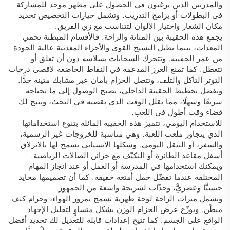
والمدربين الذين يرغبون في الحصول على مظهر موحد للمشاركة
في البطولات أو برامج التدريب. وتشمل خيارات التخصيص تحديد
مكان الشعار واختيار الألوان لتتناسب مع زي الفريق.
يجمع هذه الحقيبة بين المتانة والراحة. فالأقسام المبطنة تحمي
المعدات، بينما يطيل النسيج القوي والأجزاء المعدنية عالية الجودة
من عمر الحقيبة. وتتحرك السحابات بسلاسة دون أن تعلق أو
تتعطل. كما تمنع الغرز المدعمة في النقاط الخاضعة لأقصى درجات
التوتر التآكل والتلف، وتتصل الحزام بأمان عبر مشابك متينة جدًّا.
وبفضل تخطيط الحقيبة الداخلي، يصبح الوصول إلى ما تحتاجه
سريعًا وسهلًا، مما يقلل الوقت الذي تقضيه في البحث، ويتيح لك
قضاء وقت أطول في اللعب.
للاستخدام اليومي، تتميز هذه الحقيبة المائلة بتنوع استخداماتها
الذي يتجاوز ملعب اللعبة. وهي مناسبة للخروجات غير الرسمية،
والسفر، أو التنقل اليومي. وشكلها الانسيابي يسمح لها بالانزلاق
أسفل مقاعد الطائرة أو التكيّف مع خزائن الصالات الرياضية.
ويمكنك استخدامها في المدرسة أو العمل أو عند إنجاز المهام
المختلفة عندما تفضّل حمل أمتعة خفيفة. كما أن تصميمها محايد
جنسيًّا وعصريٌّ، وجذّاب لشريحة واسعة من الجمهور.
وتشمل ميزات الراحة لوحة ظهرية تسمح بمرور الهواء، وحزام كتف
مبطّن. ويوزّع عرض الحزام الوزن بشكل متساوٍ لتقليل الإجهاد
الواقع على الجسم. كما تتيح إعدادات قابلة للتعديل لك تحديد أفضل