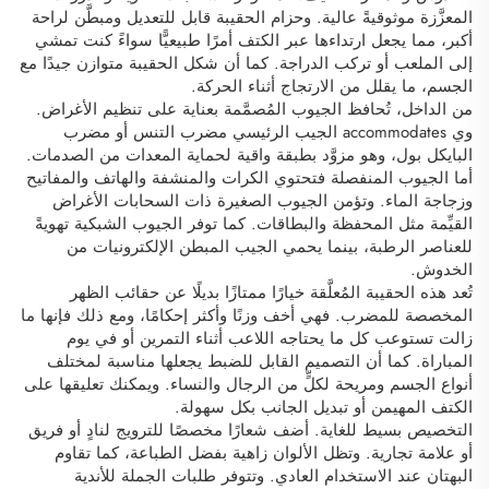
المعزَّزة موثوقيةً عالية. وحزام الحقيبة قابل للتعديل ومبطَّن لراحة
أكبر، مما يجعل ارتداءها عبر الكتف أمرًا طبيعيًّا سواءً كنت تمشي
إلى الملعب أو تركب الدراجة. كما أن شكل الحقيبة متوازن جيدًا مع
الجسم، ما يقلل من الارتجاج أثناء الحركة.
من الداخل، تُحافظ الجيوب المُصمَّمة بعناية على تنظيم الأغراض.
وي accommodates الجيب الرئيسي مضرب التنس أو مضرب
البايكل بول، وهو مزوَّد بطبقة واقية لحماية المعدات من الصدمات.
أما الجيوب المنفصلة فتحتوي الكرات والمنشفة والهاتف والمفاتيح
وزجاجة الماء. وتؤمن الجيوب الصغيرة ذات السحابات الأغراض
القيِّمة مثل المحفظة والبطاقات. كما توفر الجيوب الشبكية تهويةً
للعناصر الرطبة، بينما يحمي الجيب المبطن الإلكترونيات من
الخدوش.
تُعد هذه الحقيبة المُعلَّقة خيارًا ممتازًا بديلًا عن حقائب الظهر
المخصصة للمضرب. فهي أخف وزنًا وأكثر إحكامًا، ومع ذلك فإنها ما
زالت تستوعب كل ما يحتاجه اللاعب أثناء التمرين أو في يوم
المباراة. كما أن التصميم القابل للضبط يجعلها مناسبة لمختلف
أنواع الجسم ومريحة لكلٍّ من الرجال والنساء. ويمكنك تعليقها على
الكتف المهيمن أو تبديل الجانب بكل سهولة.
التخصيص بسيط للغاية. أضف شعارًا مخصصًا للترويج لنادٍ أو فريق
أو علامة تجارية. وتظل الألوان زاهية بفضل الطباعة، كما تقاوم
البهتان عند الاستخدام العادي. وتتوفر طلبات الجملة للأندية