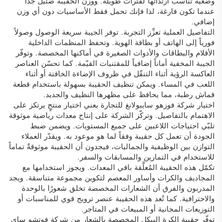
وضعية تناسب ارتدائها لفترات طويلة. ووزن الحقيبة ضئيلٌ جدًّا
عندما تكون فارغة، لذا فإنك تحمل فقط الأساسيات دون أي وزن
إضافي.
التفاصيل العملية تعزِّز التجربة. توفر الجيبة سريعة الوصول وصولاً
فورياً إلى الهاتف أو بطاقة الهوية. وتحفظ المنظمات الداخلية
الأقلام والبطاقات والأدوات الصغيرة في أماكنها المخصصة. وتوفّر
الجيبة المخفية أماناً إضافياً للمقتنيات القيّمة. كما تحسّن العناصر
العاكسة الرؤية أثناء التنقّل في ظروف الإضاءة الخافتة أو أثناء
اللعب في المساء. ويمكن تنظيف الحقيبة بسهولة باستخدام قطعة
قماش رطبة، مما يحافظ على مظهرها النظيف والجديد.
اختيار شركة فوزهو سايبولانغ للتجارة يعني اختيار منتجٍ يرتكز على
الاهتمام بالتفاصيل. وتركّز الشركة على إنتاج معدات رياضية موثوقة
تلبّي احتياجات اللاعبين على جميع المستويات. ويضمن ضبط
الجودة أن تعمل كل حقيبة وفقاً لما هو موعود به. ويقدّر العملاء
التوازن بين الوظيفية والجماليات، فيجدون أن الحقيبة موثوقةٌ تماماً
للاستخدام في التمارين والمسابقات والسفر.
تكمّل هذه الحقيبة المُعلَّقة باقي المعدات. ويجوز استخدامها مع
المجاديف والكرات وأساور المعصم لتكوين مجموعة متناسقة. ويجد
المدربون والفرق أن الشعارات المخصصة تخلق شعورًا بالوحدة
والاحترافية. كما تُعد هذه الحقيبة عنصر ترويج قوي للمناسبات أو
التوزيعات المجانية أو المبيعات في المتاجر.
توفّر حقيبة الكرة البيكِل المخصصة بالشعار من شركة فوتشو ساي