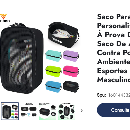
Saco Par
Personal
À Prova 
Saco De 
Contra P
Ambiente
Esportes
Masculin
16014433
Spu:
Consulta