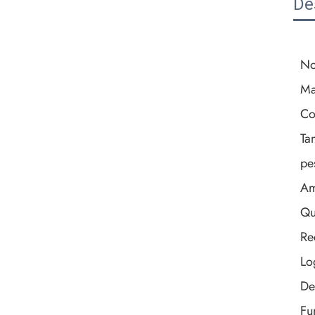
De
No
Ma
Co
Ta
pe
Am
Qu
Re
Lo
De
Fu