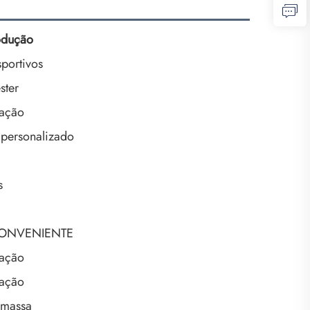
odução
sportivos
ster
zação
 personalizado
s
CONVENIENTE
zação
zação
 massa