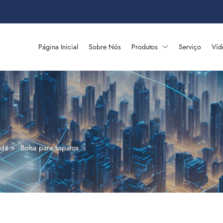
Página Inicial
Sobre Nós
Produtos
Serviço
Víd
ida
>
Bolsa para sapatos