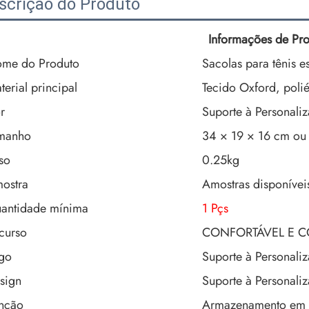
scrição do Produto
Informações de Pr
me do Produto
Sacolas para tênis e
terial principal
Tecido Oxford, polié
r
Suporte à Personali
manho
34 × 19 × 16 cm ou
so
0.25kg
ostra
Amostras disponívei
antidade mínima
1 Pçs
curso
CONFORTÁVEL E 
go
Suporte à Personali
sign
Suporte à Personali
nção
Armazenamento em