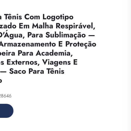
a Tênis Com Logotipo
izado Em Malha Respirável,
D'Água, Para Sublimação —
Armazenamento E Proteção
oeira Para Academia,
s Externos, Viagens E
 — Saco Para Tênis
o
28646