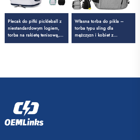
Plecak do piłki pickleball z
Własna torba do pikla –
niestandardowym logiem,
torba typu sling dla
torba na rakietę tenisową,
mężczyzn i kobiet z
torba do badmintona, torba
możliwością regulacji,
na rakietę do badmintona,
wysokiej jakości torba do
torba na paletkę do padela,
tenisa stołowego w formie
torba na rakietę do tenisa i
plecaka na rakietę
badmintona