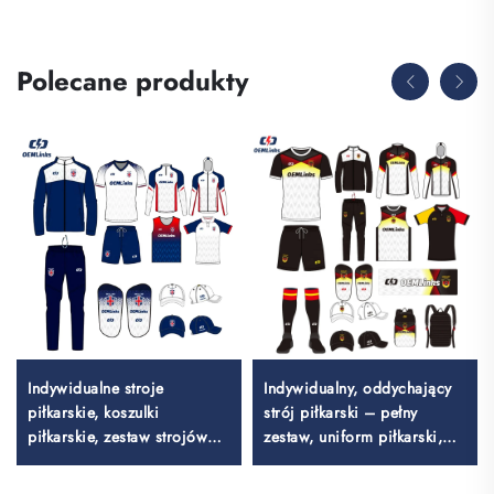
Polecane produkty
Indywidualne stroje
Indywidualny, oddychający
piłkarskie, koszulki
strój piłkarski – pełny
piłkarskie, zestaw strojów
zestaw, uniform piłkarski,
jednolitych dla Tajlandii,
koszulka piłkarska, zestaw
kombinezon treningowy do
piłkarski, uniformy, zestawy,