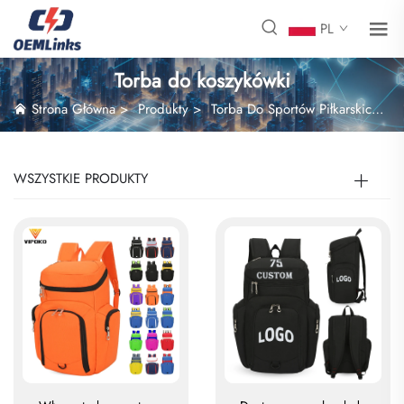
PL
Torba do koszykówki
Strona Główna
>
Produkty
>
Torba Do Sportów Piłkarskich
>
WSZYSTKIE PRODUKTY