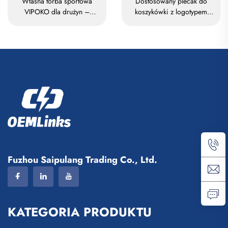
Własna torba sportowa
Dostosowany plecak do
VIPOKO dla drużyn –
koszykówki z logotypem
wodoodporna plecak do
zespołu sportowego,
koszykówki z logo,
wodoodporny, codzienny
codzienna torba sportowa
plecak sportowy i szkolny z
do koszykówki, podróżna
izolacją termiczną oraz
torba do koszykówki
techniką sublimacji, plecak
do piłki nożnej i koszykówki
Fuzhou Saipulang Trading Co., Ltd.
KATEGORIA PRODUKTU