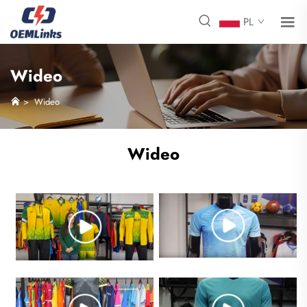
PL
Wideo
>
Wideo
Wideo