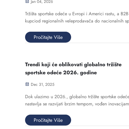
Jan 04, 2026
Tržišta sportske odeće u Evropi i Americi rastu, a B2B
kupciod regionalnih veleprodavača do nacionalnih sp
klubovatraže dobavljače koji nude ne samo sjajne
proizvode, već i neprekidno iskustvo u lancu snabdev
Pročitajte Više
Kao posvećen...
Trendi koji će oblikovati globalno tržište
sportske odeće 2026. godine
Dec 31, 2025
Dok ulazimo u 2026., globalno tržište sportske odeć
nastavlja se razvijati brzim tempom, vođen inovacijam
održivosti i promjenama očekivanja potrošača. Za ku
vlasnike brendova koji se specijaliziraju za performan
Pročitajte Više
timske uniforme...