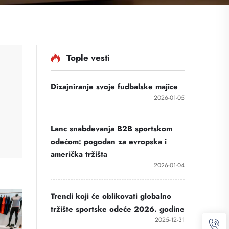
Tople vesti
Dizajniranje svoje fudbalske majice
2026-01-05
Lanc snabdevanja B2B sportskom
ni da
odećom: pogodan za evropska i
američka tržišta
2026-01-04
Trendi koji će oblikovati globalno
tržište sportske odeće 2026. godine
2025-12-31