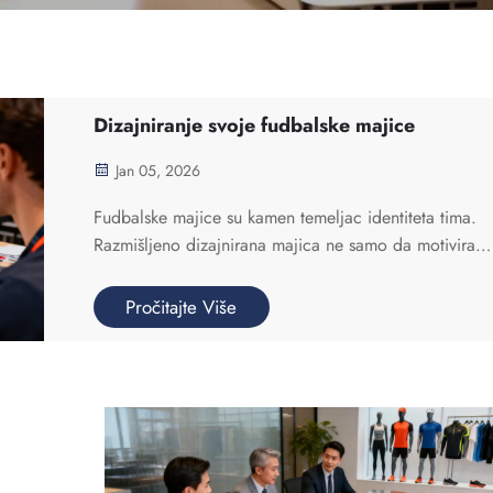
Dizajniranje svoje fudbalske majice
Jan 05, 2026
Fudbalske majice su kamen temeljac identiteta tima.
Razmišljeno dizajnirana majica ne samo da motivira
igrače i da se oseća kao da je u stilu navijača, već i
potiče snažan osjećaj jedinstva i ponosa. Ako ste želj
Pročitajte Više
napravite sopstveni fudbalski dž...