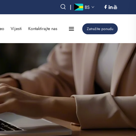
|
BS
eo
Vijesti
Kontaktirajte nas
Zatražite ponudu