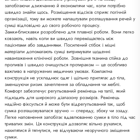
запобігаючи дзижчанню й економлячи час, коли потрібно
швидко знайти щось. Розміщення відсіків сприяє логічній
організації, тому ви можете налаштувати розташування речей у
сумці відповідно до свого робочого процесу.
Замки-блискавки розроблено для плавної роботи. Вони легко
ковзають, навіть коли ви швидко переміщаєтесь між
пацієнтами або завданнями. Посилений стібок і міцні
матеріали допомагають сумці витримувати щоденні
навантаження клінічної роботи. Зовнішня тканина стійка до
проливів і швидко очищується протираком — це особливо
важливо в напружених медичних умовах. Компактна
конструкція не ускладнює одяг і щільно прилягає до тіла,
зменшуючи ризик зачеплення за обладнання чи меблі.
Комфорт забезпечує регульований ремінець на талії, який
підходить для широкого діапазону розмірів. Ремінець
надійно фіксується й може бути відрегульований так, щоб
сумка розташовувалася зручно — спереду, збоку чи ззаду.
Легке наповнення запобігає вдавлюванню сумки в тіло під час
тривалих змін. Ця конструкція дозволяє вільно рухатися,
нахилятися й тягнутися, не відчуваючи незручного зміщення
сумки.