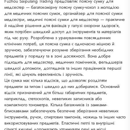
Fuzhou Saipulang Trading представляє поясну сумку для
медсестер — багатокомірну поясну сумку-чохол з молодією
для медичних поясних сумок, органайзер для поясної сумки
медсестри, медичні поясні сумки для медсестер — практичне
й надійне рішення для фахівців у галузі охорони здоров’я,
яким потрібен швидкий доступ до інструментів та матеріалів
під час руху. Розроблена з урахуванням повсякденних
клінічних потреб, ця поясна сумка є одночасно міцною й
зручною, забезпечуючи розумне зберігання необхідних
предметів у порядку та в зоні досяжності. Вона добре
підходить для медсестер, медичних помічників, фельдшерів
швидкої допомоги, доглядачів та інших працівників першої
лінії, які цінують ефективність і зручність.
Ця сумка має кілька відсіків, що дозволяє розділяти
предмети за типом і швидко до них добиратися. Основний
відсік призначений для більш габаритних предметів,
наприклад, стетоскопів, невеликих записників або
компактного тонометра. Кілька багажників із замками-
блискавками забезпечують безпечне зберігання невеликих
інструментів, ручок, спиртових тампонів, ножиць та інших часто
використовуваних предметів. Еластичні петлі та внутрішні
сітчасті кишені допомагають утримувати речі на місці,