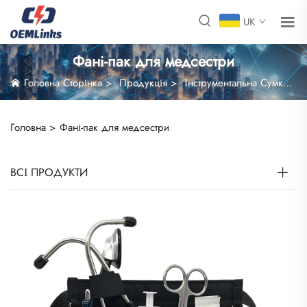
UK
Фані-пак для медсестри
Головна Сторінка
>
Продукція
>
Інструментальна Сумка
>
Головна >
Фані-пак для медсестри
ВСІ ПРОДУКТИ