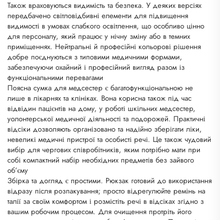
Також враховуються видимість та безпека. У деяких версіях
передбачено світловідбивні елементи для підвищення
видимості в умовах слабкого освітлення, що особливо цінно
для персоналу, який працює у нічну зміну або в темних
приміщеннях. Нейтральні й професійні кольорові рішення
добре поєднуються з типовими медичними формами,
забезпечуючи охайний і професійний вигляд разом із
функціональними перевагами
Поясна сумка для медсестер є багатофункціональною не
лише в лікарнях та клініках. Вона корисна також під час
відвідин пацієнтів на дому, у роботі шкільних медсестер,
уолонтерської медичної діяльності та подорожей. Практичні
відсіки дозволяють організовано та надійно зберігати ліки,
невеликі медичні пристрої та особисті речі. Це також чудовий
вибір для чергових співробітників, яким потрібно мати при
собі компактний набір необхідних предметів без зайвого
об’єму
Збірка та догляд є простими. Рюкзак готовий до використання
відразу після розпакування; просто відрегулюйте ремінь на
талії за своїм комфортом і розмістіть речі в відсіках згідно з
вашим робочим процесом. Для очищення протріть його