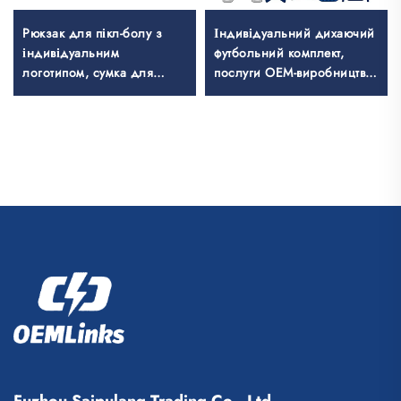
Рюкзак для пікл-болу з
Індивідуальний дихаючий
індивідуальним
футбольний комплект,
логотипом, сумка для
послуги OEM-виробництва,
тенісних ракеток, сумка
індивідуальні футбольні
для бадмінтону, сумка для
майки, футбольні форми,
ракеток та ракеток-палок,
комплекти, сублімаційні
сумка для паделу, тенісу та
футбольні майки
бадмінтону