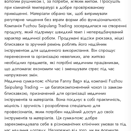
вологим рушником і, за потреби, м’яким милом. Просушіть
при кімнатній температурі в добре провітрюваному
приміщенні. Матеріали обрано так, щоб витримувати
регулярне чищення без втрати форми або функціональності.
Компанія Fuzhou Saipulang Trading зосередилася на створенні
продукту, який підтримує швидкий темп і непередбачуваний
характер медичної роботи. Продумані відсіки рюкзака, міцкі
блискавки та зручний ремінь роблять його надійним
інструментом для щоденного використання. Він спрощує
перенесення та організацію невеликих, але життєво
необхідних предметів, які потрібні медичним працівникам,
що допомагає економити час і зменшувати стрес під час
напружених змін.
Медична сумка-пояс «Nurse Fanny Bag» від компанії Fuzhou
Saipulang Trading — це багатокомпонентний чохол із замком-
блискавкою, призначений для організації медичних
інструментів та матеріалів. Вона поєднує в собі практичність,
міцність і зручність і розроблена спеціально для
професіоналів, яким потрібен надійний доступ до своїх
інструментів та матеріалів. Ця сумка-пояс добре
зарекомендувала себе в різноманітних клінічних умовах та під
час надання догляду. Незалежно від того, чи ви формуєте