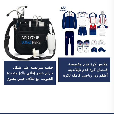
ملابس كرة قدم مخصصة،
حقيبة تمريضية على شكل
قمصان كرة قدم تايلاندية،
حزام خصر (فاني باك) متعددة
أطقم زي رياضي كاملة لكرة
الجيوب، مع غلاف جيبي يحتوي
القدم، بدلة رياضية لكرة
على أقسام متعددة، وسحّاب،
القدم، قمصان كرة قدم
ومنظمة خاصة بالممرضين
مطبوعة بالتحوير الحراري،
والممرضات، وحقائب تمريض
ملابس كرة قدم
طبية