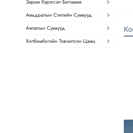
Зарим Хэрэгсэл Багтаамж
Амьдралын Стилийн Сумкууд
Аялалын Сумкууд
Ко
Хөлбөмбөгийн Товчилсон Цамц