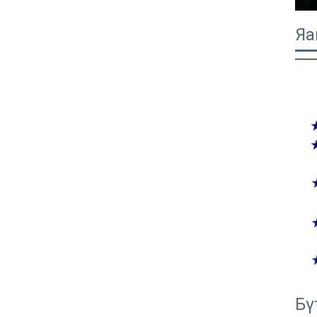
Яа
Бү