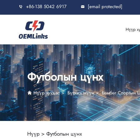
+86-138 5042 6917
[email protected]
Нүүр х
Футболын цүнх
Нүүр хуудас
>
Бүтээгдэхүүн
>
Бөмбөг Спортын 
Нүүр >
Футболын цүнх