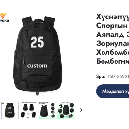
Хүснэгтү
Спортын
Аялалд 
Зориулан
Хөлбөмбө
Бөмбөгн
16013692
Spu:
Мэдээлэл хү