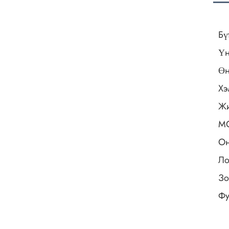
Бү
Үн
Өн
Хэ
Ж
M
Он
Ло
Зо
Фу