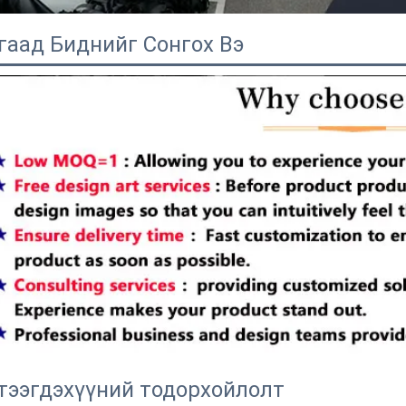
гаад Биднийг Сонгох Вэ
тээгдэхүүний тодорхойлолт