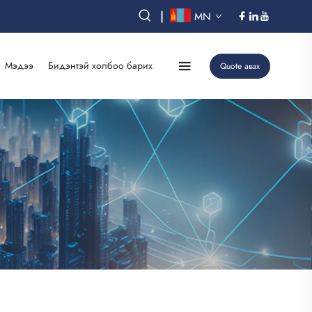
|
MN
Мэдээ
Бидэнтэй холбоо барих
Quote авах