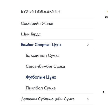
БҮХ БҮТЭЭГДЭХҮҮН
Соккерийн Жилет
Шин Гардс
Бөмбөг Спортын Цүнх
Бадминтон Сумка
Сагсанбөмбөг Сумка
Футболын Цүнх
Пиклбол Сумка
Дулааны Сублимацийн Сумка