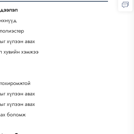
дээлэл
үнхнүүд
полиэстер
ыг хүлээн авах
л хувийн хэмжээ
 тохиромжтой
ыг хүлээн авах
ыг хүлээн авах
лах боломж