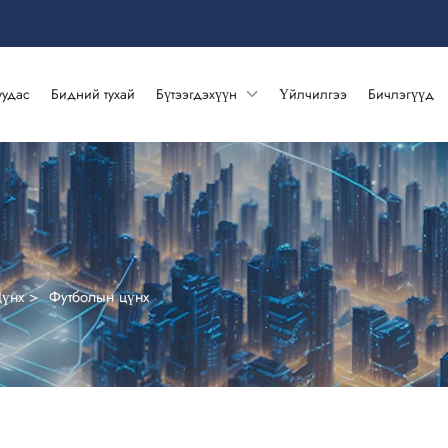
уудас
Бидний тухай
Бүтээгдэхүүн
Үйлчилгээ
Бичлэгүүд
Цүнх
>
Футболын цүнх