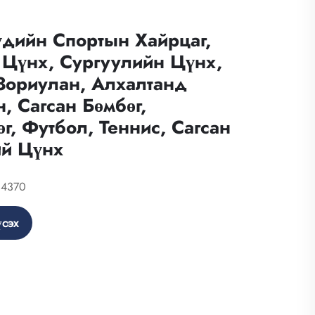
үдийн Спортын Хайрцаг,
 Цүнх, Сургуулийн Цүнх,
Зориулан, Алхалтанд
, Сагсан Бөмбөг,
г, Футбол, Теннис, Сагсан
ий Цүнх
14370
сэх