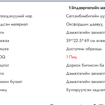
Үйлдвэрлэлийн мэ
тээгдэхүүний нэр
Сагсанбөмбөгийн ц
дсэн материал
Оксфордын даавуу, 
гө
Дэмжлэгийн захиалг
мжээ
39*22.5*49 см эсвэ
ишээ
Доступны образцы
OQ
1 Пиц
цлог
Дориох бөгөөсөн ба
го
Дэмжлэгийн захиалг
хион бүтээл
Дэмжлэгийн захиалг
нкц
Хүчтэрүүлсэн хадга