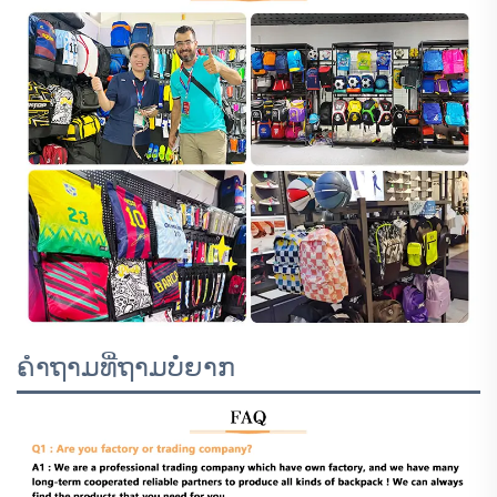
ຄຳຖາມທີ່ຖາມບໍ່ຍາກ