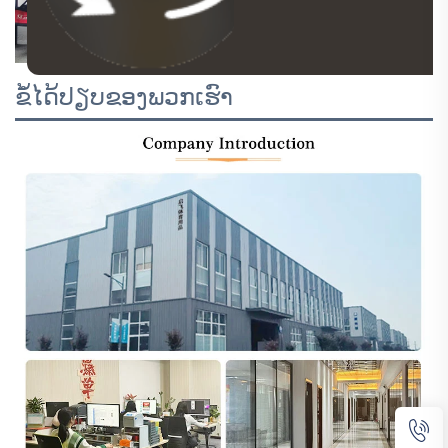
ຂໍ້ໄດ້ປຽບຂອງພວກເຮົາ