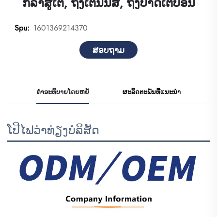
ກິລາສູເຕີ, ຖົງເຕັນນິສ, ຖົງບາດເຕີບອນ
1601369214370
Spu:
ສອບຖາມ
ຄຳອະທິບາຍໂດຍຫຍໍ້
ຜະລິດຕະພັນທີ່ແນະນຳ
ໂປີໄຟວ່າທ່ຽງບໍລິສັດ