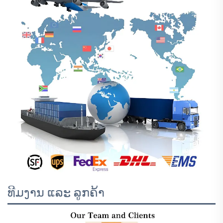
ທີມງານ ແລະ ລູກຄ້າ