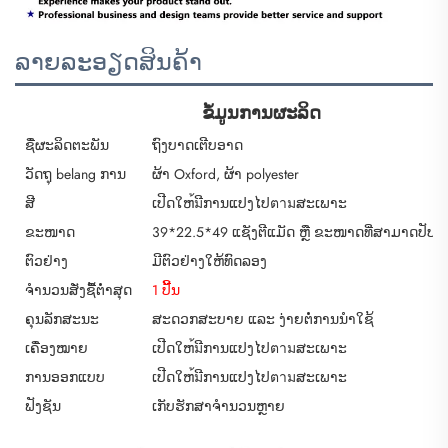
ລາຍລະອຽດສິນຄ້າ
ຂໍ້ມູນການຜະລິດ
ຊື່ຜະລິດຕະພັນ
ຖົງບາດເຕີບອາດ
ວັດຖຸ belang ການ
ຜ້າ Oxford, ຜ້າ polyester
ສີ
ເປີດໃຫ้มີການແປງໄປตามສະເພາະ
ຂະໜາດ
39*22.5*49 ແຊັງຕີແມັດ ຫຼື ຂະໜາດທີ່ສາມາດປັບແຕ
ຕົວຢ່າງ
ມີຕົວຢ່າງໃຫ້ທົດລອງ
ຈຳນວນສັ່ງຊື້ຕ່ຳສຸດ
1 ປີ້ນ
ຄຸນລັກສະນະ
ສະດວກສະບາຍ ແລະ ງ່າຍຕໍ່ການນຳໃຊ້
ເຄື່ອງໝາຍ
ເປີດໃຫ้มີການແປງໄປตามສະເພາະ
ການອອກແບບ
ເປີດໃຫ้มີການແປງໄປตามສະເພາະ
ຟັງຊັນ
ເກັບຮັກສາຈຳນວນຫຼາຍ