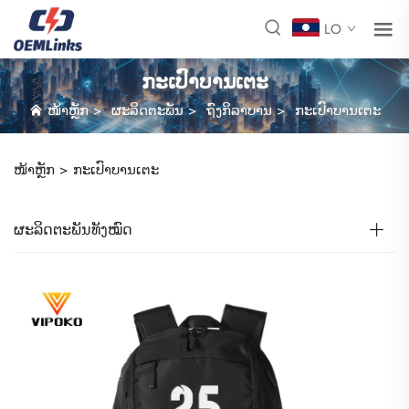
LO
ກະເປົາບານເຕະ
ໜ້າຫຼັກ
>
ຜະລິດຕະພັນ
>
ຖົງກິລາບານ
>
ກະເປົາບານເຕະ
ໜ້າຫຼັກ >
ກະເປົາບານເຕະ
ຜະລິດຕະພັນທັງໝົດ