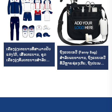
ເຄື່ອງນຸ່ງເຕະບານທີ່ສາມາດປັບ
ຖົງແບບເອວີ (Fanny Bag)
ແຕ່ງໄດ້, ເສື້ອເຕະບານ, ຊຸດ
ສຳລັບພະຍາບານ, ຖົງແບບເອວີ
ເຄື່ອງນຸ່ງທີມເຕະບານສຳລັບ
ທີ່ມີຫຼາຍຊ່ອງເກັບ, ຖົງປະເພດ
ປະເທດໄທ, ຊຸດເຄື່ອງນຸ່ງເຕະ
ເຄສ (Pouch Case) ທີ່ມີຊ່ອງ
ບານ, ຊຸດເຄື່ອງນຸ່ງເຕະບານທີ່
ເກັບຫຼາຍຊ່ອງ ແລະ ມີຊ່ອງເກັບ
ຜ່ານຂະບວນການລົມເປັນໄອ້,
ສຳລັບອຸປະກອນທາງການແພດ,
ເຄື່ອງນຸ່ງເຕະບານ
ຖົງພະຍາບານທີ່ມີຊ່ອງເກັບ
ຫຼາຍຊ່ອງ ແລະ ມີຊ່ອງເກັບ
ສຳລັບອຸປະກອນທາງການແພດ