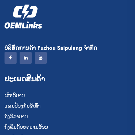
ບໍລິສັດການຄ້າ Fuzhou Saipulang ຈຳກັດ
ປະເພດສິນຄ້າ
ເສືອກີບານ
ແຜ່ນປ້ອງກັນຂໍ້ເທົ້າ
ຖົງກິລາບານ
ຖົງພິມດ້ວຍຄວາມຮ້ອນ