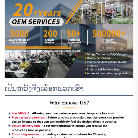
ເປັນຫຍັງຈຶ່ງເລືອກພວກເຮົາ