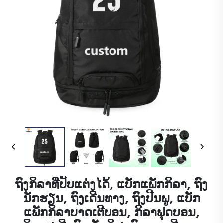
ຖົງກິລາທີ່ປັບແຕ່ງໄດ້, ແບັກແພັກກິລາ, ຖົງ
ນັກຮຽນ, ຖົງເດີນທາງ, ຖົງປີນພູ, ແບັກ
ແພັກກິລາບາດເຕີບອນ, ກິລາຟຸດບອນ,