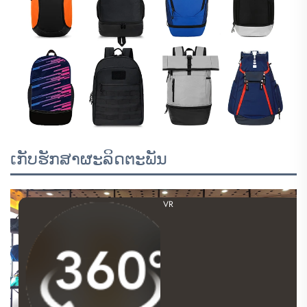
ເກັບຮັກສາຜະລິດຕະພັນ
VR