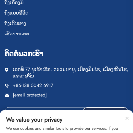
ຖົງເຄື່ອງມື
ຖົງແບບຊີວິດ
ຖົງເດີນທາງ
ເສື້ອບານເຕະ
ຕິດຕໍ່ພວກເຮົາ
ເລກທີ 77 ພູເຂົາເລັກ, ຕະວນນາຍູ, ເມືອງມິນໂຮ, ເມືອງໝິນໂຮ,
ແຂວງຟູຈິ້ນ
+86-138 5042 6917
[email protected]
ສົ່ງ
We value your privacy
We use cookies and similar tools to provide our services. If you