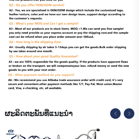
ຜະລິດຕະພັນທີ່ແນະນຳ