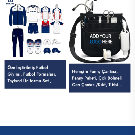
Özelleştirilmiş Futbol
Hemşire Fanny Çantası,
Giyimi, Futbol Formaları,
Fanny Paketi, Çok Bölmeli
Tayland Üniforma Seti,
Cep Çantası/Kılıf, Tıbbi
Futbol Takım Elbiseleri,
Fanny Paketi ile Zipper'li
Sublimasyonlu Futbol
Hemşire Çantası, Tıbbi
Formaları, Futbol Giyimi
Organizatör, Hemşire
Çantaları