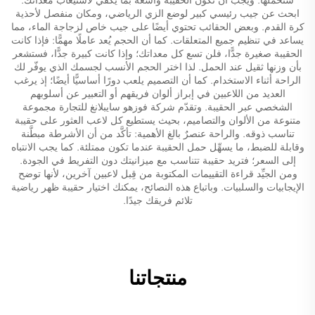
ابحث عن جيب رئيسي كبير لوضع الزي الرياضي، ومكان منفصل لأحذية
كرة القدم. وبعض الحقائب تحتوي أيضًا على جيب خاص لزجاجة الماء، مما
يساعد في تنظيم جميع المتعلقات. كما أن الحجم يُعد عاملًا مهمًّا: فإذا كانت
الحقيبة صغيرة جدًّا، فلن تسع كل معداتك؛ وإذا كانت كبيرة جدًّا، فستشعر
بأن وزنها ثقيل عند الحمل. لذا اختر الحجم الأنسب لجسمك الذي يوفّر لك
الراحة أثناء الاستخدام. كما أن التصميم يلعب دورًا أساسيًّا أيضًا؛ إذ يرغب
العديد من اللاعبين في إبراز ألوان فريقهم أو التعبير عن أسلوبهم
الشخصي عبر الحقيبة. وتقدّم شركة فوزهو سايبلانغ للتجارة مجموعة
متنوعة من الألوان والتصاميم، بحيث يستطيع كل لاعب العثور على حقيبة
تناسب ذوقه. والراحة عنصرٌ بالغ الأهمية: تأكَّد من أن الأشرطة مبطَّنة
وقابلة للضبط، ما يسهِّل حمل الحقيبة عندما تكون ممتلئة. كما يجب الانتباه
إلى السعر؛ فتريد حقيبة تتناسب مع ميزانيتك دون التفريط في الجودة.
ومن الجيِّد قراءة التقييمات المكتوبة من قِبل لاعبين آخرين، لأنها توضح
الإيجابيات والسلبيات. وباتباع هذه النصائح، يمكنك اختيار حقيبة ظهر رياضية
تلائم فريقك جيدًا.
منتجاتنا