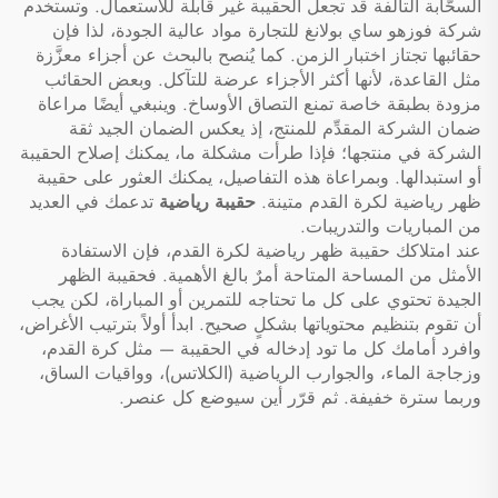
السحّابة التالفة قد تجعل الحقيبة غير قابلة للاستعمال. وتستخدم
شركة فوزهو ساي بولانغ للتجارة مواد عالية الجودة، لذا فإن
حقائبها تجتاز اختبار الزمن. كما يُنصح بالبحث عن أجزاء معزَّزة
مثل القاعدة، لأنها أكثر الأجزاء عرضة للتآكل. وبعض الحقائب
مزودة بطبقة خاصة تمنع التصاق الأوساخ. وينبغي أيضًا مراعاة
ضمان الشركة المقدِّم للمنتج، إذ يعكس الضمان الجيد ثقة
الشركة في منتجها؛ فإذا طرأت مشكلة ما، يمكنك إصلاح الحقيبة
أو استبدالها. وبمراعاة هذه التفاصيل، يمكنك العثور على حقيبة
ظهر رياضية لكرة القدم متينة.
حقيبة رياضية
تدعمك في العديد
من المباريات والتدريبات.
عند امتلاكك حقيبة ظهر رياضية لكرة القدم، فإن الاستفادة
الأمثل من المساحة المتاحة أمرٌ بالغ الأهمية. فحقيبة الظهر
الجيدة تحتوي على كل ما تحتاجه للتمرين أو المباراة، لكن يجب
أن تقوم بتنظيم محتوياتها بشكلٍ صحيح. ابدأ أولاً بترتيب الأغراض،
وافرد أمامك كل ما تود إدخاله في الحقيبة — مثل كرة القدم،
وزجاجة الماء، والجوارب الرياضية (الكلاتس)، وواقيات الساق،
وربما سترة خفيفة. ثم قرّر أين سيوضع كل عنصر.