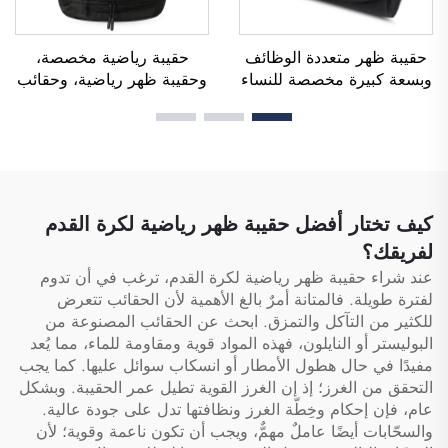
حقيبة ظهر متعددة الوظائف
حقيبة رياضية مخصصة،
وبسعة كبيرة مخصصة للنساء
وحقيبة ظهر رياضية، وحقائب
والرجال، مقاومة للماء، مع
مدرسية، وحقائب سفر،
مساحة مخصصة للأحذية،
وحقائب ظهر للتنزه في
وحقيبة دافل للسفر والأنشطة
الطبيعة، وحقائب ظهر للعب
الخارجية
كرة السلة وكرة القدم وكرة
القدم الأمريكية، وحقيبة لتنس
وكرة سلة
كيف تختار أفضل حقيبة ظهر رياضية لكرة القدم
لفريقك؟
عند شراء حقيبة ظهر رياضية لكرة القدم، ترغب في أن تدوم
لفترة طويلة. فالمتانة أمرٌ بالغ الأهمية لأن الحقائب تتعرض
للكثير من التآكل والتمزق. ابحث عن الحقائب المصنوعة من
البوليستر أو النايلون، فهذه المواد قوية ومقاومة للماء، مما يُعد
مفيدًا في حال هطول الأمطار أو انسكاب سوائل عليها. كما يجب
التحقق من الغرز؛ إذ إن الغرز القوية تطيل عمر الحقيبة. وبشكل
عام، فإن إحكام وخِطّة الغرز ونظافتها تدل على جودة عالية.
والسحّابات أيضًا عاملٌ مهمٌّ، ويجب أن تكون ناعمة وقوية؛ لأن