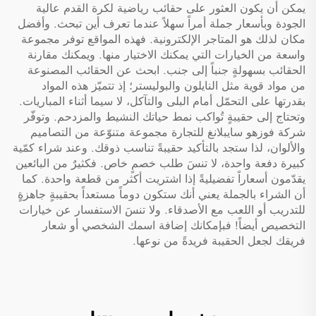
يمكن أن يكون العثور على حقائب رياضية لكرة القدم عالية
الجودة وبأسعار جملة أمراً سهلاً عندما تعرف أين تبحث. وأفضل
مكان لذلك هو المتاجر الإلكترونية. فهذه المواقع توفر مجموعة
واسعة من الخيارات التي يمكنك الاختيار منها. ويمكنك مقارنة
الحقائب بسهولةٍ جنباً إلى جنب. ابحث عن الحقائب المصنوعة
من مواد قوية مثل النايلون والبوليستر؛ إذ تتميّز هذه المواد
بقدرتها على التحمّل أمام البلى والتآكل، لا سيما أثناء المباريات.
وتحتاج إلى حقيبةٍ تُواكب نمط حياتك النشيط والمزدحم. وتوفّر
شركة فوزهو سايبلانغ للتجارة مجموعة متنوّعة من التصاميم
والألوان، لذا ستجد بالتأكيد حقيبةً تناسب ذوقك. وعند شراء كمّية
كبيرة دفعة واحدة، لا تنسَ طلب خصمٍ خاص. فكثيرٌ من البائعين
يقدّمون أسعاراً تفضيليةً إذا اشتريت أكثر من قطعة واحدة. كما
أن الشراء بالجملة يعني أنك ستكون دوماً مستعداً بحقيبةٍ جاهزةٍ
للتدريب أو اللعب مع الأصدقاء. ولا تنسَ الاستفسار عن خيارات
التخصيص أيضاً! فبإمكانك إضافة اسمك الشخصي أو شعار
فريقك لجعل الحقيبة فريدةً من نوعها.