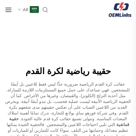
AR
حقيبة رياضية لكرة القدم
حقائب كرة القدم الرياضية ضرورية جدًّا ليس فقط للاعبين بل أيضًا
للمشجعين. فهي تساعدك على حمل جميع المستلزمات اللازمة للمباراة،
مثل أحذية التزلج (الكلوتز)، والقمصان، وغيرها من الأغراض. كما أن
الحقيبة الرياضية الأنيقة ليست عملية فحسب، بل تبدو أيضًا أنيقة. ويحرص
العديد من اللاعبين الشباب على أن تعكس حقيبتهم مدى شغفهم بكرة
القدم. وفي شركة فوزهو ساي بولانغ للتجارة، ندرك تمامًا أهمية امتلاك
المعدات المناسبة. ونتولى تصنيع حقائب كرة قدم عالية الجودة.
حقيبة
قماشية
التي تلبي احتياجات اللاعبين والمشجعين. فالحقيبة الجيدة يمكنها
تنظيم معداتك وحمايتها من التلف. سواءً كانت للتمارين أو للمباريات أو
حتى لمجرد قضاء الوقت مع الأصدقاء، فإن الحقيبة الكروية المناسبة