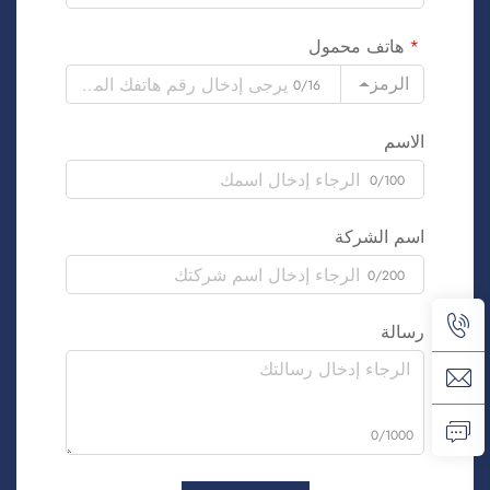
هاتف محمول
الرمز
0/16
الاسم
0/100
اسم الشركة
0/200
رسالة
0/1000