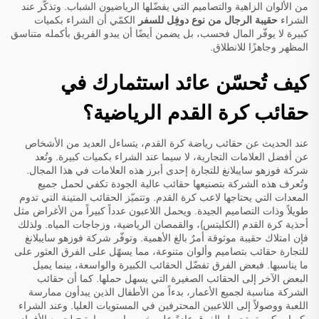
من الألوان الزاهية والتصاميم التي يفضّلها الرياضيون الشباب. وتذكّر عند
الشراء
حقيبة الرجال من نوع دوفِل للسفر
الكمّي أن الشراء بكميات
كبيرة لا يوفّر المال فحسب، بل يضمن أيضًا أن يبدو الفريق بأكمله متناسق
المظهر وجاهزًا للانطلاق.
كيف تُحسّن عائد استثمارك في
حقائب كرة القدم الرياضية؟
عند الحديث عن حقائب رياضة كرة القدم، يتساءل العديد من الأشخاص
عن أفضل العلامات التجارية، لا سيما عند الشراء بكميات كبيرة. وتُعد
شركة فوزهو سايبلانغ للتجارة إحدى أبرز هذه العلامات في هذا المجال.
وتُعرف هذه الشركة بتصنيعها حقائب عالية الجودة تكفي لحمل جميع
المعدات التي يحتاجها لاعب كرة القدم. وتتميّز الحقائب المتينة التي تدوم
طويلاً وذات التصاميم الجيدة. ويحمل اللاعبون عدداً كبيراً من الأغراض مثل
أحذية كرة القدم (الكليتس)، والقمصان الرياضية، وزجاجات المياه. ولذلك
فإن امتلاك حقيبة موثوقة أمرٌ بالغ الأهمية. وتوفّر شركة فوزهو سايبلانغ
للتجارة حقائب بتصاميم وألوان متنوعة، مما يسهّل على الفرق العثور على
ما يناسبها. فبعض الفرق تفضّل الحقائب الكبيرة والواسعة، بينما يميل
البعض الآخر إلى الحقائب الصغيرة التي يسهل حملها. كما أن حقائب
الشركة مناسبة لجميع الأعمار، بدءاً من الأطفال الذين يبدأون ممارسة
اللعبة ووصولاً إلى اللاعبين المحترفين في المستويات العليا. وعند الشراء