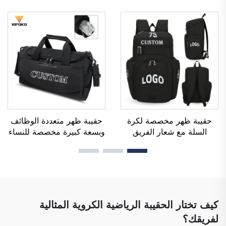
واقيات ساق لرياضة كرة
كرة القدم للرجال للاستخدام
القدم، وواقيات للساقين،
أثناء التدريب، وملابس رياضية
وواقيات للساق (شين غارد)
مخصصة لكرة القدم، وزي
لرياضة كرة القدم والكرة
فريق كرة القدم
المستديرة
حقيبة ظهر مخصصة لكرة
حقيبة ظهر متعددة الوظائف
السلة مع شعار الفريق
وبسعة كبيرة مخصصة للنساء
الرياضي، مقاومة للماء، عادية
والرجال، مقاومة للماء، مع
الاستخدام، مدرسية، حرارية،
مساحة مخصصة للأحذية،
ومخصصة للطباعة بالتسامي،
وحقيبة دافل للسفر والأنشطة
لكرة القدم وكرة السلة
الخارجية
كيف تختار الحقيبة الرياضية الكروية المثالية
لفريقك؟