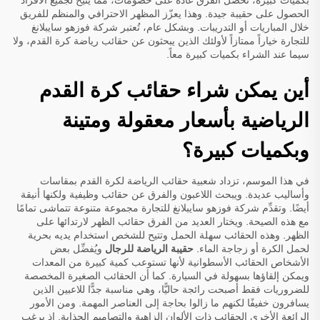
بكميات كبيرة، تحصل الفرق عادةً على خصومات، مما يتيح لجميع الأفراد
الحصول على حقيبة جيدة. وهذا يعزّز المظهر الاحترافي والمنظم للفريق
خلال المباريات أو التدريبات. وبشكل عام، تُعتبر شركة فوزهو سايبلانغ
للتجارة خياراً ممتازاً لأولئك الذين يبحثون عن حقائب رياضة كرة القدم، ولا
سيما عند الشراء بكميات كبيرة معاً.
أين يمكن شراء حقائب كرة القدم
الرياضية بأسعار معقولة ومتينة
وبكميات كبيرة؟
في هذا الموسم، تزداد شعبية حقائب الرياضة لكرة القدم بمقاسات
وأساليب عديدة. ويبحث اللاعبون والفرق عن حقائب وظيفية ولكنها أنيقة
أيضًا. وتقدِّم شركة فوزهو سايبلانغ للتجارة مجموعة متنوعة تتماشى تمامًا
مع هذه الصيحة. ويختار العديد من الفرق حقائب الظهر لارتدائها على
الظهر. وهذه الحقائب سهلة الحمل وتتيح للشخص استخدام يديه بحرية
لحمل الكرة أو زجاجة الماء.
حقيبة الرياضة للرجال
ويُفضِّل بعض
الأشخاص الحقائب الأسطوانية لأنها تستوعب كمية كبيرة من المعدات
ويمكن إلقاؤها بسهولة في السيارة. كما أن الحقائب الصغيرة المخصصة
للضروريات فقط أصبحت رائجة حاليًّا، وهي مناسبة جدًّا للاعبين الذين
يسافرون خفيفًا لكنهم ما زالوا بحاجة إلى العناصر المهمة. ومن الأمور
الرائعة الأخرى الحقائب ذات الألوان الزاهية والتصاميم الجذابة. إذ يرغب