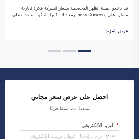
قد لا تبدو حقيبة الظهر المخصصة بشعار الشركة فكرة تجارية
ممتازة على первый взгляд. ومع ذلك، فإنها بالتأكيد تساعدك على
التميز. شركة فوزهو سايبلانغ للتجارة هي شركة تتولى طلبات هذه
الحقائب بكميات كبيرة وتوفّرها لغرض تعزيز الوعي بالعلامة
عرض المزيد
التجارية. كما تعلمون، عندما...
احصل على عرض سعر مجاني
سيتصل بك ممثلنا قريبًا.
البريد الإلكتروني
0/100