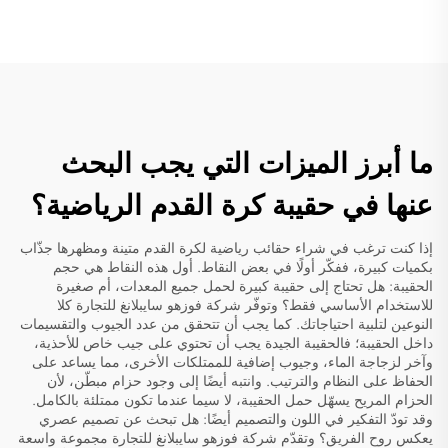
ما أبرز الميزات التي يجب البحث
عنها في حقيبة كرة القدم الرياضية؟
إذا كنت ترغب في شراء حقائب رياضية لكرة القدم متينة ومظهرها جذّاب
بكميات كبيرة، ففكّر أولًا في بعض النقاط. أول هذه النقاط هي حجم
الحقيبة: هل تحتاج إلى حقيبة كبيرة لحمل جميع المعدات، أم صغيرة
للاستخدام الأساسي فقط؟ وتوفّر شركة فوزهو سايبلانغ للتجارة كلا
النوعين لتلبية احتياجاتك. كما يجب أن تتحقق من عدد الجيوب والتقسيمات
داخل الحقيبة؛ فالحقيبة الجيدة يجب أن تحتوي على جيب خاص للأحذية،
وآخر لزجاجة الماء، وجيوب إضافية للممتلكات الأخرى، مما يساعد على
الحفاظ على النظام والترتيب. وانتبه أيضًا إلى وجود حزام مبطّن، لأن
الحزام المريح يسهّل حمل الحقيبة، لا سيما عندما تكون ممتلئة بالكامل.
وقد تودّ التفكير في اللون والتصميم أيضًا: هل تبحث عن تصميم عصري
يعكس روح الفريق؟ وتقدّم شركة فوزهو سايبلانغ للتجارة مجموعة واسعة