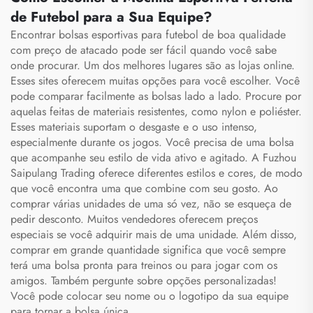
Mochila de Viagem e
de Futebol para a Sua Equipe?
para Atividades ao Ar
Encontrar bolsas esportivas para futebol de boa qualidade
Livre
com preço de atacado pode ser fácil quando você sabe
onde procurar. Um dos melhores lugares são as lojas online.
Esses sites oferecem muitas opções para você escolher. Você
pode comparar facilmente as bolsas lado a lado. Procure por
aquelas feitas de materiais resistentes, como nylon e poliéster.
Esses materiais suportam o desgaste e o uso intenso,
especialmente durante os jogos. Você precisa de uma bolsa
que acompanhe seu estilo de vida ativo e agitado. A Fuzhou
Saipulang Trading oferece diferentes estilos e cores, de modo
que você encontra uma que combine com seu gosto. Ao
comprar várias unidades de uma só vez, não se esqueça de
pedir desconto. Muitos vendedores oferecem preços
especiais se você adquirir mais de uma unidade. Além disso,
comprar em grande quantidade significa que você sempre
terá uma bolsa pronta para treinos ou para jogar com os
amigos. Também pergunte sobre opções personalizadas!
Você pode colocar seu nome ou o logotipo da sua equipe
para tornar a bolsa única.