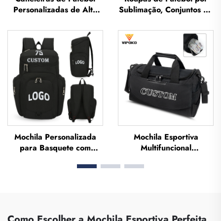
Personalizadas de Alta
Sublimação, Conjuntos de
Qualidade, Protetores de
Camisetas de Futebol
Caneleira para Futebol,
para Treino Masculino,
Protetores para as
Vestuário Esportivo de
Pernas, Caneleiras para
Futebol Personalizado,
Futebol
Uniforme de Equipe de
Futebol
Mochila Personalizada
Mochila Esportiva
para Basquete com
Multifuncional
Logotipo — Mochila
Personalizada de Grande
Esportiva à Prova d'Água,
Capacidade para
Casual e Escolar, Térmica
Academia, Mochila
e por Sublimação para
Impermeável para
Futebol e Basquete
Homens e Mulheres com
Espaço para Sapatos,
Como Escolher a Mochila Esportiva Perfeita