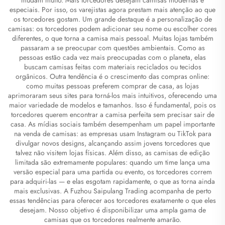
especiais. Por isso, os varejistas agora prestam mais atenção ao que
os torcedores gostam. Um grande destaque é a personalização de
camisas: os torcedores podem adicionar seu nome ou escolher cores
diferentes, o que torna a camisa mais pessoal. Muitas lojas também
passaram a se preocupar com questões ambientais. Como as
pessoas estão cada vez mais preocupadas com o planeta, elas
buscam camisas feitas com materiais reciclados ou tecidos
orgânicos. Outra tendência é o crescimento das compras online:
como muitas pessoas preferem comprar de casa, as lojas
aprimoraram seus sites para torná-los mais intuitivos, oferecendo uma
maior variedade de modelos e tamanhos. Isso é fundamental, pois os
torcedores querem encontrar a camisa perfeita sem precisar sair de
casa. As mídias sociais também desempenham um papel importante
na venda de camisas: as empresas usam Instagram ou TikTok para
divulgar novos designs, alcançando assim jovens torcedores que
talvez não visitem lojas físicas. Além disso, as camisas de edição
limitada são extremamente populares: quando um time lança uma
versão especial para uma partida ou evento, os torcedores correm
para adquiri-las — e elas esgotam rapidamente, o que as torna ainda
mais exclusivas. A Fuzhou Saipulang Trading acompanha de perto
essas tendências para oferecer aos torcedores exatamente o que eles
desejam. Nosso objetivo é disponibilizar uma ampla gama de
camisas que os torcedores realmente amarão.