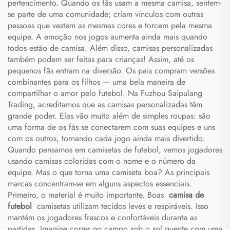
pertencimento. Quando os fãs usam a mesma camisa, sentem-
se parte de uma comunidade; criam vínculos com outras
pessoas que vestem as mesmas cores e torcem pela mesma
equipe. A emoção nos jogos aumenta ainda mais quando
todos estão de camisa. Além disso, camisas personalizadas
também podem ser feitas para crianças! Assim, até os
pequenos fãs entram na diversão. Os pais compram versões
combinantes para os filhos — uma bela maneira de
compartilhar o amor pelo futebol. Na Fuzhou Saipulang
Trading, acreditamos que as camisas personalizadas têm
grande poder. Elas vão muito além de simples roupas: são
uma forma de os fãs se conectarem com suas equipes e uns
com os outros, tornando cada jogo ainda mais divertido.
Quando pensamos em camisetas de futebol, vemos jogadores
usando camisas coloridas com o nome e o número da
equipe. Mas o que torna uma camiseta boa? As principais
marcas concentram-se em alguns aspectos essenciais.
Primeiro, o material é muito importante. Boas
camisa de
futebol
camisetas utilizam tecidos leves e respiráveis. Isso
mantém os jogadores frescos e confortáveis durante as
partidas. Imagine correr no campo sob o sol quente com uma