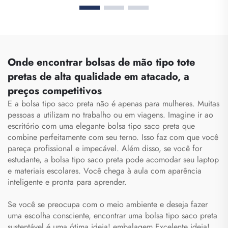
Esportes e Academia,
Capacidade para
para Homens e Mulheres,
Academia, Mochila
à Prova d'Água, com
Impermeável para
Compartimento para
Homens e Mulheres com
Sapatos, Mochila de
Espaço para Sapatos,
Onde encontrar bolsas de mão tipo tote
Viagem, Mochila Tipo
Mochila de Viagem e
pretas de alta qualidade em atacado, a
Duffel
para Atividades ao Ar
preços competitivos
Livre
E a bolsa tipo saco preta não é apenas para mulheres. Muitas
pessoas a utilizam no trabalho ou em viagens. Imagine ir ao
escritório com uma elegante bolsa tipo saco preta que
combine perfeitamente com seu terno. Isso faz com que você
pareça profissional e impecável. Além disso, se você for
estudante, a bolsa tipo saco preta pode acomodar seu laptop
e materiais escolares. Você chega à aula com aparência
inteligente e pronta para aprender.
Se você se preocupa com o meio ambiente e deseja fazer
uma escolha consciente, encontrar uma bolsa tipo saco preta
sustentável é uma ótima ideia!
embalagem
Excelente ideia!