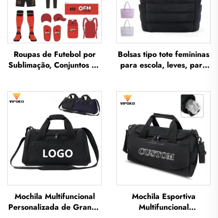
Roupas de Futebol por
Bolsas tipo tote femininas
Sublimação, Conjuntos de
para escola, leves, para
Camisetas de Futebol
lazer ao ar livre e
para Treino Masculino,
viagens; bolsa tipo tote
Vestuário Esportivo de
macia para uso
Futebol Personalizado,
profissional,
Uniforme de Equipe de
impermeável, em
Futebol
poliéster
Mochila Multifuncional
Mochila Esportiva
Personalizada de Grande
Multifuncional
Capacidade para
Personalizada de Grande