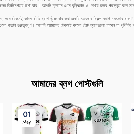
র জিনিসপত্র রাখা যায়। আপনি ক্লাসে এসে বুদ্ধিমান ও শেখার জন্য প্রস্তুত বলে মন
ান, তবে টেকসই কালো টোট ব্যাগ খুঁজে বার করা একটি চমৎকার বিকল্প
ব্যাগ
চমৎকার ধারণা!
গুলো কতটা গুরুত্বপূর্ণ। আপনি আমাদের টেকসই কালো টোট ব্যাগগুলো পাবেন যা পৃথিবীর প্রত
আমাদের ব্লগ পোস্টগুলি
01
May