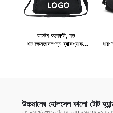
কাস্টম বহুকাজী, বড়
ধারণক্ষমতাসম্পন্ন ব্যাকপ্যাক:
ধারণক
স্পোর্টস ও জিম ব্যাগ (মহিলা ও
স্পো
পুরুষদের জন্য), জলরোধী, জুতো
পুরুষ
রাখার বিশেষ স্থানসহ, ডাফেল
রাখা
ভ্রমণ ব্যাগ / ডাফেল ব্যাগ
ভ্রম
উচ্চমানের হোলসেল কালো টোট হ্যান্ড
এবং, কালো টোট শুধুমাত্র নারীদের জন্য নয়। অনেক মানুষ কাজ বা ভ্র