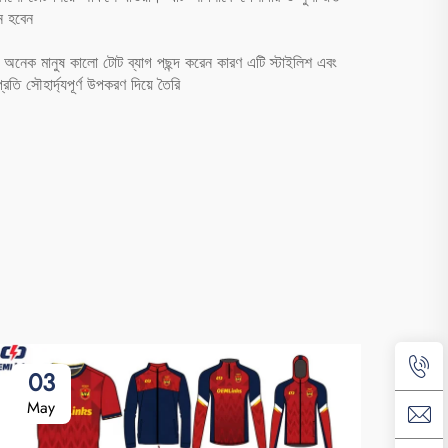
ে হবেন
 অনেক মানুষ কালো টোট ব্যাগ পছন্দ করেন কারণ এটি স্টাইলিশ এবং
ি সৌহার্দ্যপূর্ণ উপকরণ দিয়ে তৈরি
03
May