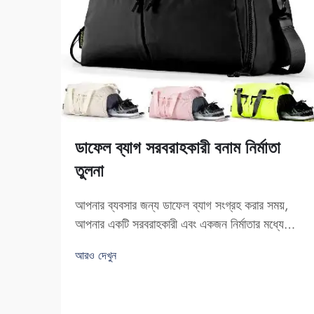
ডাফেল ব্যাগ সরবরাহকারী বনাম নির্মাতা
তুলনা
আপনার ব্যবসার জন্য ডাফেল ব্যাগ সংগ্রহ করার সময়,
আপনার একটি সরবরাহকারী এবং একজন নির্মাতার মধ্যে
পার্থক্য জানা উচিত। সরবরাহকারী হলেন যেসব কোম্পানি
আরও দেখুন
পণ্য বিক্রয় করে, অন্যদিকে নির্মাতারা সেগুলো তৈরি করেন।
ফুজৌ সাইপুলাং ট্রেডিং হল ব্যবসায়িক প্রয়োজনে q...
চাওয়া ব্যবসায়িক প্রতিষ্ঠানের জন্য একটি ভালো পছন্দ