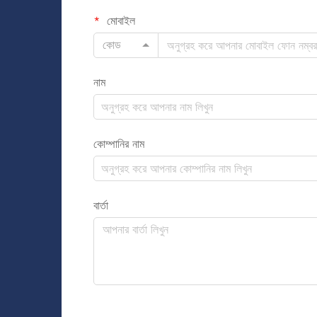
মোবাইল
কোড
নাম
কোম্পানির নাম
বার্তা