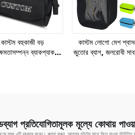
কাস্টম বহুকাজী বড়
কাস্টম লোগো মেশ শ্বাস
্ষমতাসম্পন্ন ব্যাকপ্যাক,
জুতোর ব্যাগ, জলরোধী সা
র্টস ও জিম ব্যাগ (নারী ও
জুতোর ব্যাগ, সংরক্ষণ ও ধূ
দের জন্য), জলরোধী, জুতো
প্যাক, জিম, আউটডোর, ভ
র বিশেষ স্থানসহ, ডাফেল
ক্রীড়া জুতোর ব্যাগ, পুরুষ
ণ ব্যাগ, আউটডোর ডাফেল
ব্যাগ
ব্যাগ প্রতিযোগিতামূলক মূল্যে কোথায় পাওয়
মণের সময় এটি ব্যবহার করেন। কল্পনা করুন, আপনার সুইটের সাথে মিলে যাওয়া স্টাইলি