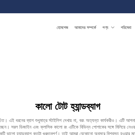
হোমপেজ
আমাদের সম্পর্কে
পণ্য
পরিষেবা
কালো টোট হ্যান্ডব্যাগ
উচিত। এই ধরনের ব্যাগ শুধুমাত্র স্টাইলিশ দেখায় না, বরং অত্যন্ত কার্যকরীও। এটি আপ
 যাচ্ছেন। সরল ডিজাইন এবং ক্লাসিক কালো রং এটিকে বিভিন্ন পোশাকের সঙ্গে মিলিয়ে নে
কটি ভালো হ্যান্ডব্যাগ কতটা গুরুত্বপূর্ণ। তাই আমরা যেকোনো অবসরে বিশ্বস্ত হওয়ার ম