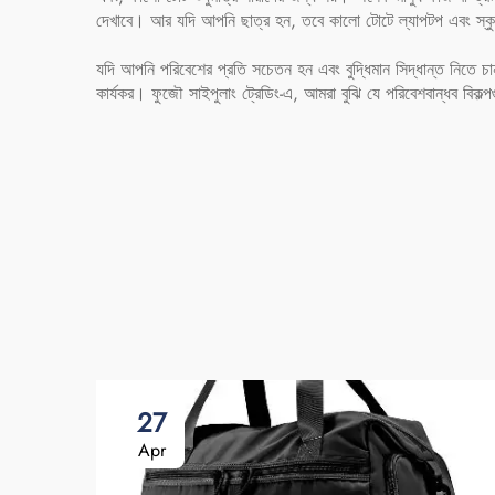
দেখাবে। আর যদি আপনি ছাত্র হন, তবে কালো টোটে ল্যাপটপ এবং স্কুলে
যদি আপনি পরিবেশের প্রতি সচেতন হন এবং বুদ্ধিমান সিদ্ধান্ত নিতে চ
কার্যকর। ফুজৌ সাইপুলাং ট্রেডিং-এ, আমরা বুঝি যে পরিবেশবান্ধব বিকল্প
27
Apr