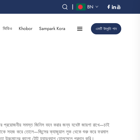
|
BN
ভিডিও
Khobor
Sampark Kora
একটি উদ্ধৃতি পান
নার প্রয়োজনীয় সমস্ত জিনিস বহন করার জন্য যথেষ্ট জায়গা রাখে—চাই
ওয়াকে সহজ করে তোলে—জিন্সের ক্যাজুয়াল লুক থেকে শুরু করে ফরমাল
তো উচ্চমানের কালো টোট হ্যান্ডব্যাগ হোলসেলে প্রদান করি।