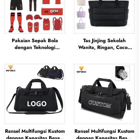
Pakaian Sepak Bola
Tas Jinjing Sekolah
dengan Teknologi
Wanita, Ringan, Cocok
Sublimasi — Set Kaus
untuk Aktivitas Luar
Sepak Bola untuk Latihan
Ruangan, Liburan, dan
Pria, Pakaian Olahraga
Perjalanan; Tas Jinjing
Sepak Bola Kustom,
Lembut untuk Kantor dan
Seragam Tim Sepak Bola
Wanita Profesional; Tas
Jinjing Poliester Tahan Air
Ransel Multifungsi Kustom
Ransel Multifungsi Kustom
dengan Kapasitas Besar,
dengan Kapasitas Besar