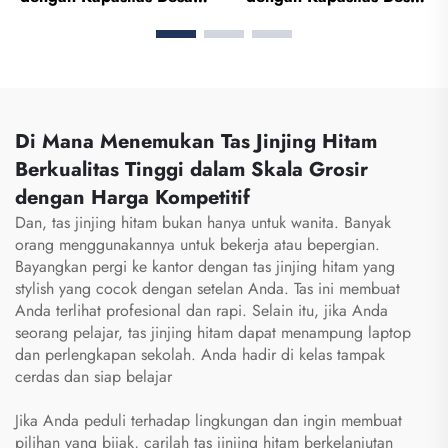
Tas Olahraga dan Gym
untuk Olahraga, Gym,
untuk Pria dan Wanita,
dan Perjalanan — Tas
Tahan Air, Ruang Khusus
Duffel Tahan Air untuk
Sepatu, Tas Travel Jenis
Pria dan Wanita,
Duffel
Dilengkapi Ruang Khusus
Sepatu, Cocok untuk
Di Mana Menemukan Tas Jinjing Hitam
Aktivitas Luar Ruangan
Berkualitas Tinggi dalam Skala Grosir
dengan Harga Kompetitif
Dan, tas jinjing hitam bukan hanya untuk wanita. Banyak
orang menggunakannya untuk bekerja atau bepergian.
Bayangkan pergi ke kantor dengan tas jinjing hitam yang
stylish yang cocok dengan setelan Anda. Tas ini membuat
Anda terlihat profesional dan rapi. Selain itu, jika Anda
seorang pelajar, tas jinjing hitam dapat menampung laptop
dan perlengkapan sekolah. Anda hadir di kelas tampak
cerdas dan siap belajar
Jika Anda peduli terhadap lingkungan dan ingin membuat
pilihan yang bijak, carilah tas jinjing hitam berkelanjutan