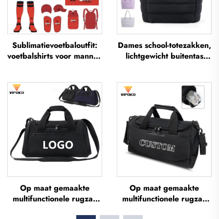
Sublimatievoetbaloutfit:
Dames school-totezakken,
voetbalshirts voor mannen
lichtgewicht buitentas
voor training, op maat
voor vrije tijd en reizen,
gemaakte
zachte handtas voor
voetbalsportkleding,
kantoorvrouwen,
uniformen voor
waterdichte polyester
voetbalteams
totezak
Op maat gemaakte
Op maat gemaakte
multifunctionele rugzak
multifunctionele rugzak
met grote inhoud, sport-
met grote inhoud voor