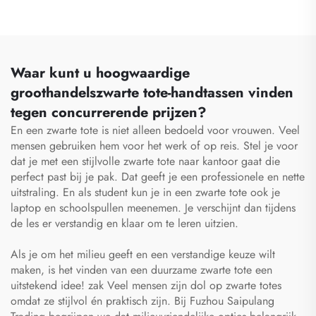
en fitnesszak voor
sport en fitness,
vrouwen en mannen,
waterdichte tas voor
waterdichte
schoenen, reistas en
compartimenten voor
buitentas voor
schoenen, reistas,
outdooractiviteiten,
Waar kunt u hoogwaardige
duffelbag
geschikt voor zowel
groothandelszwarte tote-handtassen vinden
vrouwen als mannen
tegen concurrerende prijzen?
En een zwarte tote is niet alleen bedoeld voor vrouwen. Veel
mensen gebruiken hem voor het werk of op reis. Stel je voor
dat je met een stijlvolle zwarte tote naar kantoor gaat die
perfect past bij je pak. Dat geeft je een professionele en nette
uitstraling. En als student kun je in een zwarte tote ook je
laptop en schoolspullen meenemen. Je verschijnt dan tijdens
de les er verstandig en klaar om te leren uitzien.
Als je om het milieu geeft en een verstandige keuze wilt
maken, is het vinden van een duurzame zwarte tote een
uitstekend idee!
zak
Veel mensen zijn dol op zwarte totes
omdat ze stijlvol én praktisch zijn. Bij Fuzhou Saipulang