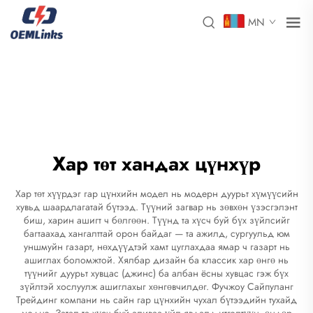
MN
Хар төт хандах цүнхүр
Хар төт хүүрдэг гар цүнхийн модел нь модерн дуурьт хүмүүсийн
хувьд шаардлагатай бүтээд. Түүний загвар нь зөвхөн үзэсгэлэнт
биш, харин ашигт ч бөлгөөн. Түүнд та хүсч буй бүх зүйлсийг
багтаахад хангалттай орон байдаг — та ажилд, сургуульд юм
уншмуйн газарт, нөхдүүдтэй хамт цуглахдаа ямар ч газарт нь
ашиглах боломжтой. Хялбар дизайн ба классик хар өнгө нь
түүнийг дуурьт хувцас (джинс) ба албан ёсны хувцас гэж бүх
зүйлтэй хослуулж ашиглахыг хөнгөвчилдөг. Фучжоу Сайпуланг
Трейдинг компани нь сайн гар цүнхийн чухал бүтээдийн тухайд
мэднэ. Затал та хүсч буй аливаа үйл явдалд итгэлтүүн, өндөр