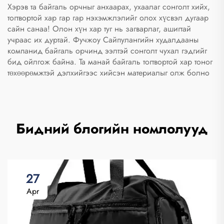
Хэрэв та байгаль орчныг анхаарах, ухаалаг сонголт хийх,
тогтвортой хар гар гар нэхэмжлэлийг олох хүсвэл
дугаар
сайн санаа! Олон хүн хар туг нь загварлаг, ашигтай
учраас их дуртай. Фучжоу Сайпулангийн худалдааны
компанид байгаль орчинд ээлтэй сонголт чухал гэдгийг
бид ойлгож байна. Та манай байгаль тогтвортой хар тоног
төхөөрөмжтэй дэлхийгээс хийсэн материалыг олж болно
Бидний блогийн номлолууд
27
Apr