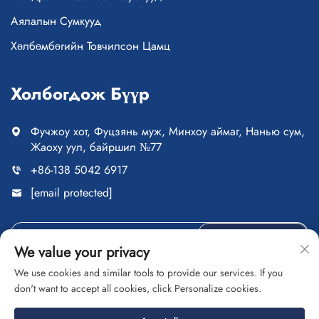
Аялалын Сумкууд
Хөлбөмбөгийн Товчилсон Цамц
Холбогдож Бүүр
Фучжоу хот, Фуцзянь муж, Минхоу аймаг, Нанью сум,
Жаоху уул, байршил №77
+86-138 5042 6917
[email protected]
ИЛГЭЭХ
We value your privacy
We use cookies and similar tools to provide our services. If you
don't want to accept all cookies, click Personalize cookies.
Зохиогчийн эрх © Фучжоу Сайпуланг Худалдаа ХХК. Бүх