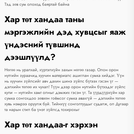
Тэд зөв сум олоход баяртай байна
Хар төт хандаа таны
мэргэжлийн дэд хувцсыг яаж
үндэсний түвшинд
дээшлүүлд?
Нөгөө нь уралхай, хүртэлхүйн захын нөгөө газар. Олон орон
нутгийн зураачид хуучин материалс ашиглан сумка хийдэг. Үүн
нь хуучин зүйлсийг авч дахин шинэ зүйлс бүтээх гэсэн үг —
дэлхийн төлөө их чухал! Түүн дээр орон нутгийн бүтээдэг зүйлс
купи — нутгийн хамт олныг дэмжих гэсэн үг. Та үүрдүүрхүйн хар
сумка сонгохдоо зөвхөн гоёмсог сумка авахгүй — дэлхийн төлөө
хувь нэмрээ оруулж буй. Тийнхүү сонголтуудыг судалж, ол
Дугаар
та нарын стил ба үнэт зүйлсд тохирохыг
Хар төт хандаа-г хэрхэн