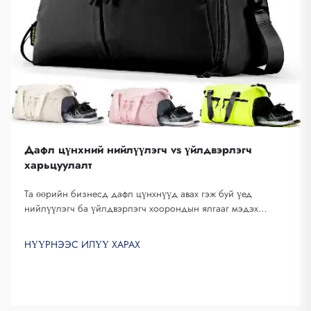
Дафл цүнхний нийлүүлэгч vs үйлдвэрлэгч
харьцуулалт
Та өөрийн бизнесд дафл цүнхнүүд авах гэж буй үед
нийлүүлэгч ба үйлдвэрлэгч хоорондын ялгааг мэдэх
ёстой. Нийлүүлэгчид — номын зүйлийг продах төрлийн
компаниуд, харин үйлдвэрлэгчид — түүнийг үйлдвэрлэдэг.
НҮҮРНЭЭС ИЛҮҮ ХАРАХ
Фуҗоу Сайпуланг Трейдинг — та нарын бизнесд
тохиромжтой сонголт...