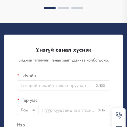
Үнэгүй санал хүснэк
Бидний төлөөлөгч танай хаягт удахнаа холбогдоно.
Имэйл
0/100
Гар утас
Код
0/16
Нэр