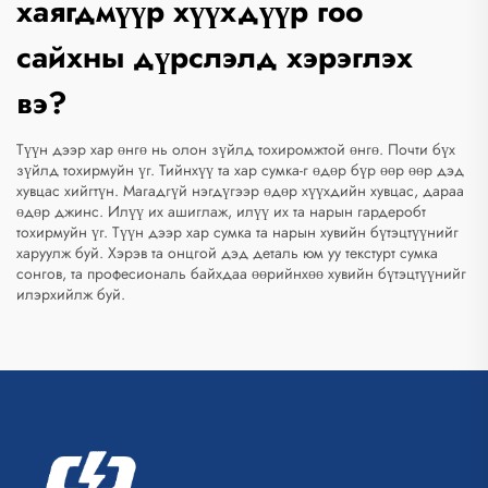
хаягдмүүр хүүхдүүр гоо
сайхны дүрслэлд хэрэглэх
вэ?
Түүн дээр хар өнгө нь олон зүйлд тохиромжтой өнгө. Почти бүх
зүйлд тохирмуйн үг. Тийнхүү та хар сумка-г өдөр бүр өөр өөр дэд
хувцас хийгтүн. Магадгүй нэгдүгээр өдөр хүүхдийн хувцас, дараа
өдөр джинс. Илүү их ашиглаж, илүү их та нарын гардеробт
тохирмуйн үг. Түүн дээр хар сумка та нарын хувийн бүтэцтүүнийг
харуулж буй. Хэрэв та онцгой дэд деталь юм уу текстурт сумка
сонгов, та професиональ байхдаа өөрийнхөө хувийн бүтэцтүүнийг
илэрхийлж буй.