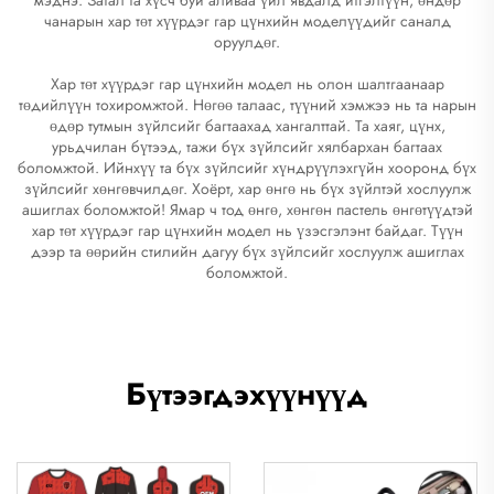
чанарын хар төт хүүрдэг гар цүнхийн моделүүдийг саналд
оруулдөг.
Хар төт хүүрдэг гар цүнхийн модел нь олон шалтгаанаар
төдийлүүн тохиромжтой. Нөгөө талаас, түүний хэмжээ нь та нарын
өдөр тутмын зүйлсийг багтаахад хангалттай. Та хаяг, цүнх,
урьдчилан бүтээд, тажи бүх зүйлсийг хялбархан багтаах
боломжтой. Ийнхүү та бүх зүйлсийг хүндрүүлэхгүйн хооронд бүх
зүйлсийг хөнгөвчилдөг. Хоёрт, хар өнгө нь бүх зүйлтэй хослуулж
ашиглах боломжтой! Ямар ч тод өнгө, хөнгөн пастель өнгөтүүдтэй
хар төт хүүрдэг гар цүнхийн модел нь үзэсгэлэнт байдаг. Түүн
дээр та өөрийн стилийн дагуу бүх зүйлсийг хослуулж ашиглах
боломжтой.
Бүтээгдэхүүнүүд