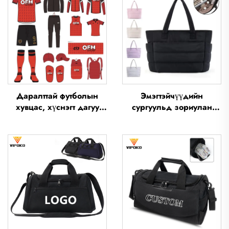
Даралттай футболын
Эмэгтэйчүүдийн
хувцас, хүснэгт дагуу
сургуульд зориулан
хийгдсэн футболын
хийгдсэн төтэ сумка,
майка, эрчүүдийн
хөнгөн, гадаа, амралт,
дасгалын хувцас,
аялалд зориулан
хүснэгт дагуу футболын
хийгдсэн төтэ сумка,
спортын хувцас,
хөнгөн гар сумка, алба
футболын бүтнэд
төлөөлөгчдийн ус
даралттай хувцас
төөрүүлэх полиэстер төтэ
сумка