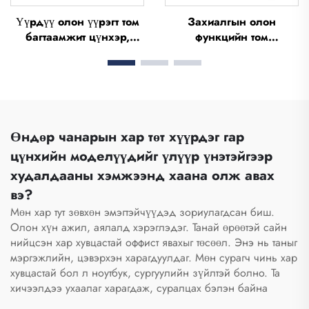
Үүрдүү олон үүрэгт том
Захиалгын олон
багтаамжит цүнхэр,
функцийн том
спорт, гимнастик сумка
багтаамжит хүндсүүл,
(хүүхдүүд, мужчин), ус
спортын, гимнастик,
төөрүүлэх гутал хадгалах
аялалд зориулан
туннельт аялалд
хүндсүүл, ус
зориулж дъфл сумка
төөрүүлэхгүй гутал
хадгалах хүндсүүл,
Өндөр чанарын хар төт хүүрдэг гар
дүффел хүндсүүл, гадаа
цүнхийн моделүүдийг үлүүр үнэтэйгээр
амьдархуйн дүффел
худалдааны хэмжээнд хаана олж авах
хүндсүүл
вэ?
Мөн хар тут зөвхөн эмэгтэйчүүдэд зориулагдсан биш.
Олон хүн ажил, аялалд хэрэглэдэг. Танай өрөөтэй сайн
нийцсэн хар хувцастай оффист явахыг төсөөл. Энэ нь таныг
мэргэжлийн, цэвэрхэн харагдуулдаг. Мөн сурагч чинь хар
хувцастай бол л ноутбук, сургуулийн зүйлтэй болно. Та
хичээлдээ ухаалаг харагдаж, суралцах бэлэн байна