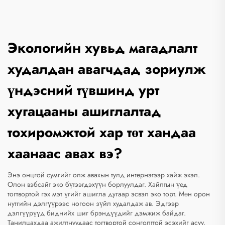
Экологийн хувьд магадлалт
худалдан авагчдад зориулж
үндэсний түвшинд урт
хугацааны ашиглалтад
тохиромжтой хар төт хандаа
хаанаас авах вэ?
Энэ онцгой сумгийг олж авахын тулд интернэтээр хайж эхэл.
Олон вэбсайт эко бүтээгдэхүүн борлуулдаг. Хайлтын үед
тогтвортой гэх мэт үгийг ашигла
дугаар
эсвэл эко торт. Мөн орон
нутгийн дэлгүүрээс ногоон зүйл худалдаж ав. Эдгээр
дэлгүүрүүд биднийх шиг брэндүүдийг дэмжиж байдаг.
Танилцахдаа ажилтнуудаас тогтвортой сонголттой эсэхийг асуу.