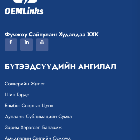
Фучжоу Сайпуланг Худалдаа ХХК
БҮТЭЭДСҮҮДИЙН АНГИЛАЛ
Соккерийн Жилет
Шин Гардс
Бөмбөг Спортын Цүнх
Дулааны Сублимацийн Сумка
Зарим Хэрэгсэл Багтаамж
Амьдралын Стилийн Сумкууд