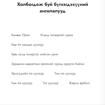
Холбогдож буй бүтээгдэхүүний
ангилалууд
Канвас Өрөө
Усанд тэсвэртэй сумка
Хар төт хандах цүнхүр
Хувь хүнд тохиргоо хийсэн цүнх
Зураасан амралтын өрөөний зуужд оруулж байна
Эрчүүдийн төт цүнхүр
Том төт цүнхүр
Том төт цүнхүр
Төт цүнхүр
Жерси футбол