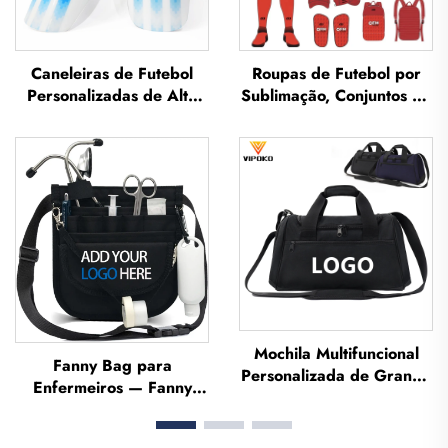
Caneleiras de Futebol
Roupas de Futebol por
Personalizadas de Alta
Sublimação, Conjuntos de
Qualidade, Protetores de
Camisetas de Futebol
Caneleira para Futebol,
para Treino Masculino,
Protetores para as
Vestuário Esportivo de
Pernas, Caneleiras para
Futebol Personalizado,
Futebol
Uniforme de Equipe de
Futebol
Mochila Multifuncional
Fanny Bag para
Personalizada de Grande
Enfermeiros — Fanny
Capacidade para
Pack com Múltiplos
Esportes e Academia,
Compartimentos, Estojo
para Homens e Mulheres,