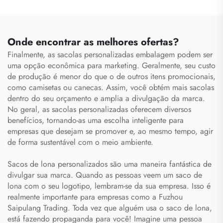
Organizador com Zíper,
à Prova d'Água, com
Bolsa para Enfermeiros
Compartimento para
com Finalidade Médica
Sapatos, Mochila de
Viagem, Mochila Tipo
Onde encontrar as melhores ofertas?
Duffel
Finalmente, as sacolas personalizadas
embalagem
podem ser
uma opção econômica para marketing. Geralmente, seu custo
de produção é menor do que o de outros itens promocionais,
como camisetas ou canecas. Assim, você obtém mais sacolas
dentro do seu orçamento e amplia a divulgação da marca.
No geral, as sacolas personalizadas oferecem diversos
benefícios, tornando-as uma escolha inteligente para
empresas que desejam se promover e, ao mesmo tempo, agir
de forma sustentável com o meio ambiente.
Sacos de lona personalizados são uma maneira fantástica de
divulgar sua marca. Quando as pessoas veem um saco de
lona com o seu logotipo, lembram-se da sua empresa. Isso é
realmente importante para empresas como a Fuzhou
Saipulang Trading. Toda vez que alguém usa o saco de lona,
está fazendo propaganda para você! Imagine uma pessoa