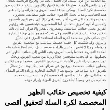
عند الحديث عن كرة السلة، فإن العمل الجماعي والروح الرياضية يُعدّان
أمرين بالغَي الأهمية. وطريقةٌ واحدةٌ لإظهار ذلك هي استخدام حقائب ظهر
مخصصة لكرة السلة. ويمكن طباعة اسم الفريق وشعاراته وألوانه على
هذه الحقائب. وعندما يحمل اللاعبون حقائب ظهر متطابقة، يشعرون
بالوحدة والانتماء إلى شيء أكبر. وقد يؤدي ذلك إلى رفع ثقتهم بأنفسهم
وتحسين أدائهم كفريقٍ متكامل. أما المشجعون، فيتحمّسون عند رؤيتهم
الفريق يحمل حقائب متناسقة، ويشعرون بالفخر والاعتزاز. كما أن ذلك
يعكس جدّية الفريق تجاه اللعبة. وفي شركة فوزهو ساي بولانغ للتجارة،
نُنتج حقائب ظهر مخصصة لكرة السلة لمساعدة الفرق على التميُّز
والبروز. وقد صُمِّمت كل حقيبة خصيصًا لتتناسب مع شخصية الفريق
وأنماطه. وهذا لا يُشعر اللاعبين بالراحة فحسب، بل يدعم أيضًا عملية بناء
العلامة التجارية. فعندما يلعب الفريق، ينتبه الناس إلى حقائب الظهر التي
يحملونها، ما قد يجذب مشجعين جددًا ويزيد من شعبية الفريق. ويحبّ
المشجعون ارتداء نفس الأشياء التي يرتديها اللاعبون. وعندما يرون اللاعبين
يحملون حقائب مخصصة، يرغبون في شرائها هم أيضًا. وهذا أمرٌ ممتازٌ
للفريق؛ لأنه يساعد في توسيع نطاق العلامة التجارية وزيادة الدعم المقدَّم
له. وبالتالي، فإن حقائب الظهر المخصصة لكرة السلة ليست مجرد
حقائب، بل هي وسيلةٌ لبناء روح الفريق القوية وإبراز هويته.
كيفية تخصيص حقائب الظهر
المخصصة لكرة السلة لتحقيق أقصى