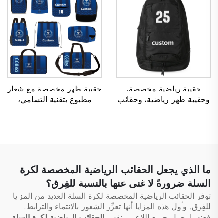
لكرة القدم وكرة السلة
كاجوال لكرة السلة، حقيبة
سفر لكرة السلة
حقيبة رياضية مخصصة،
حقيبة ظهر مخصصة مع شعار
وحقيبة ظهر رياضية، وحقائب
مطبوع بتقنية التسامي،
مدرسية، وحقائب سفر،
وحقيبة مدرسية لسباحة،
وحقائب ظهر للتنزه في
وحقيبة قابلة للإغلاق برباط
الطبيعة، وحقائب ظهر للعب
سحب، ومقاومة للماء،
كرة السلة وكرة القدم وكرة
وحقيبة رياضية شاملة لكرة
القدم الأمريكية، وحقيبة لتنس
السلة وكرة القدم، وحقيبة
وكرة سلة
سفر لأحذية الرياضة
ما الذي يجعل الحقائب الرياضية المخصصة لكرة
السلة ضرورةً لا غنى عنها بالنسبة للفِرق؟
توفر الحقائب الرياضية المخصصة لكرة السلة العديد من المزايا
للفِرق. وأول هذه المزايا أنها تعزِّز الشعور بالانتماء والترابط.
فعندما يحمل جميع اللاعبين نفس
الحقائب الرياضية لكرة السلة