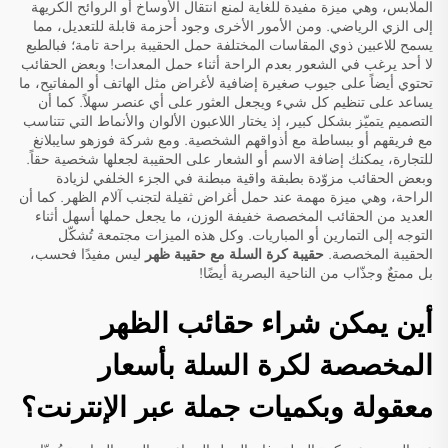
الملابس، وهي ميزة مفيدة للغاية لمنع انتقال الأوساخ أو الروائح الكريهة
إلى الزي الرياضي. ومن الأمور الأخرى وجود أحزمة قابلة للتعديل، مما
يسمح للاعبين ذوي المقاسات المختلفة حمل الحقيبة براحة تامة؛ فبالطبع
لا أحد يرغب في الشعور بعدم الراحة أثناء حمل المعدات! وبعض الحقائب
تحتوي أيضاً على جيوب صغيرة إضافية لأغراض مثل الهاتف أو المفاتيح، ما
يساعد على تنظيم كل شيء ويجعل العثور على أي عنصر سهلاً. كما أن
التصميم يتميّز بشكل كبير، إذ يختار اللاعبون الألوان والأنماط التي تتناسب
مع فريقهم أو ببساطة مع أذواقهم الشخصية. ومع شركة فوزهو سايبلانغ
للتجارة، يمكنك إضافة الاسم أو الشعار على الحقيبة لجعلها شخصية حقاً.
وبعض الحقائب مزوّدة بطبقة واقية مبطنة في الجزء الخلفي لزيادة
الراحة، وهي ميزة مهمة عند حمل أغراض ثقيلة لتجنب آلام الظهر. كما أن
العديد من الحقائب المخصصة خفيفة الوزن، ما يجعل حملها أسهل أثناء
التوجه إلى التمارين أو المباريات. وكل هذه الميزات مجتمعة تُشكّل
الحقيبة المخصصة.
حقيبة كرة السلة مع حقيبة ظهر
ليس مفيدًا فحسب،
بل ممتعٌ وجذّاب من الناحية البصرية أيضًا!
أين يمكن شراء حقائب الظهر
المخصصة لكرة السلة بأسعار
معقولة وبكميات جملة عبر الإنترنت؟