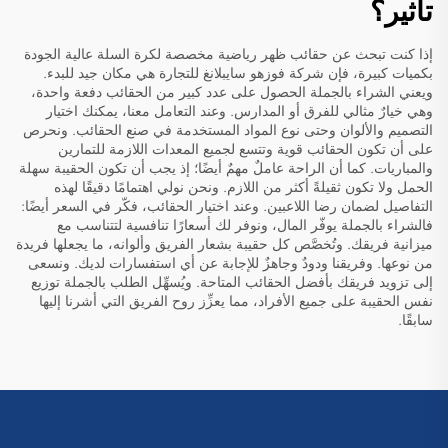
تأثير؟
إذا كنت تبحث عن حقائب ظهر رياضية مخصصة لكرة السلة عالية الجودة
بكميات كبيرة، فإن شركة فوزهو سايبلانغ للتجارة هي مكان جيد للبدء.
ويعني الشراء بالجملة الحصول على عدد كبير من الحقائب دفعة واحدة،
وهي خيارٌ مثالي للفرق أو المدارس. وعند التعامل معنا، يمكنك اختيار
التصميم والألوان وحتى نوع المواد المستخدمة في صنع الحقائب. ونحرص
على أن تكون الحقائب قوية وتتسع لجميع المعدات اللازمة للتمارين
والمباريات. كما أن الراحة عاملٌ مهمٌ أيضًا؛ إذ يجب أن تكون الحقيبة سهلة
الحمل ولا تكون ثقيلةً أكثر من اللازم. ونحن نولي اهتمامًا دقيقًا لهذه
التفاصيل لضمان رضا اللاعبين. وعند اختيار الحقائب، فكّر في السعر أيضًا:
فالشراء بالجملة يوفّر المال، ونوفر لك أسعارًا تنافسية لتتناسب مع
ميزانية فريقك. وتُخصَّص كل حقيبة بشعار الفريق وألوانه، ما يجعلها فريدة
من نوعها. وفريقنا ودودٌ وجاهزٌ للإجابة عن أي استفسارات لديك. ونسعى
إلى تزويد فريقك بأفضل الحقائب المتاحة. ويُسهِّل الطلب بالجملة توزيع
نفس الحقيبة على جميع الأفراد، مما يعزِّز روح الفريق التي أشرنا إليها
سابقًا.