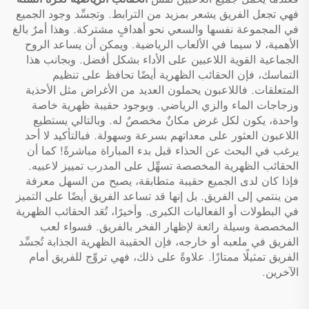
فهي تجعل الفريق يشعر بمزيد من الترابط. وتجسِّد وجود الجميع
في المجموعة نفسها والسعي نحو أهدافٍ مشتركة. وهذا أمرٌ بالغ
الأهمية، لا سيما في الألعاب الرياضية. ويمكن أن يساعد الروح
الجماعية القوية اللاعبين على الأداء بشكل أفضل. وبجانب هذا
التماسك، فإن الحقائب الظهرية أيضًا تحافظ على تنظيم
المتعلقات. فاللاعبون يحملون العديد من الأغراض مثل الأحذية
وزجاجات الماء والزي الرياضي. وبوجود حقيبة ظهرية خاصة
واحدة، يكون لكل غرض مكانٌ مخصصٌ له. وبالتالي يستطيع
اللاعبون العثور على معداتهم بسرعة وسهولة. فبالتأكيد لا أحد
يرغب في البحث عن الحذاء قبل بدء المباراة مباشرةً! كما أن
الحقائب الظهرية المخصصة تسهِّل على المدرب تمييز لاعبيه.
فإذا كان لدى الجميع حقيبة متطابقة، يصبح من السهل معرفة
من ينتمي إلى الفريق. بل إنها قد تساعد الفريق أيضًا على التميز
في البطولات أو الفعاليات الكبرى. وأخيرًا، تُعَد الحقائب الظهرية
المخصصة وسيلة رائعة لإظهار الفخر بالفريق. فسواء لعب
الفريق في ملعبه أو خارجه، فإن الحقيبة الظهرية الجذابة تُجسِّد
الفريق تمثيلًا ممتازًا. علاوةً على ذلك، فهي تروِّج للفريق أمام
الآخرين.