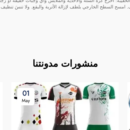
لحقيبة: أخرج كرة السلة والأحذية والملابس وأي وجبات خفيفة أو زجاج
سح السطح الخارجي بلطف لإزالة الأتربة والبقع. ولا تنسَ تنظيف ا
منشورات مدونتنا
01
May