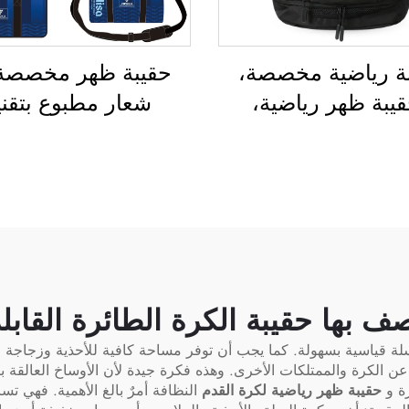
ة رياضية مخصصة،
حقيبة ظهر مخصصة
يبة ظهر رياضية،
شعار مطبوع بتقني
ب مدرسية، وحقائب
التسامي، وحقيبة مد
وحقائب ظهر للتنزه
لسباحة، وحقيبة قاب
طبيعة، وحقائب ظهر
للإغلاق برباط سح
ب كرة السلة وكرة
ومقاومة للماء، وحق
قدم وكرة القدم
رياضية شاملة لكرة ا
ريكية، وحقيبة لتنس
وكرة القدم، وحقيبة
وكرة سلة
لأحذية الرياضة
صف بها حقيبة الكرة الطائرة القاب
لة قياسية بسهولة. كما يجب أن توفر مساحة كافية للأحذية وزجاجة م
الكرة والممتلكات الأخرى. وهذه فكرة جيدة لأن الأوساخ العالقة بال
رة و
حقيبة ظهر رياضية لكرة القدم
النظافة أمرٌ بالغ الأهمية. فهي ت