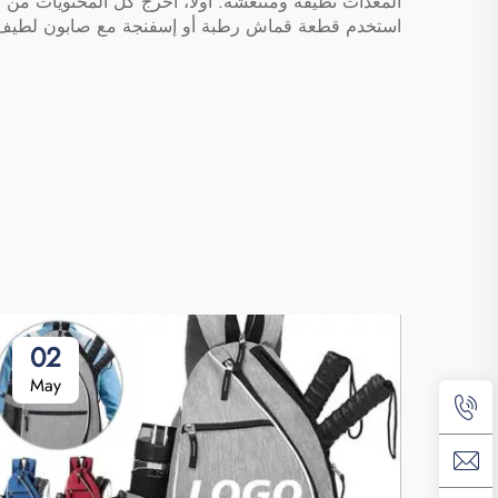
المعدات نظيفة ومنتعشة. أولاً، أخرج كل المحتويات من ا
استخدم قطعة قماش رطبة أو إسفنجة مع صابون لطيف. ام
02
May