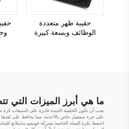
حقيبة ظهر متعددة
حقيب
الوظائف وبسعة كبيرة
وحق
مخصصة للنساء والرجال،
وحقائ
مقاومة للماء، مع مساحة
سفر، 
مخصصة للأحذية، وحقيبة
في ال
دافل للسفر والأنشطة
للع
الخارجية
ال
الأم
ما هي أبرز الميزات التي تت
يجب أن تكون الحقيبة الجيدة قادرة على استيعاب كرة س
على جزء منفصل خاص بالأحذية، مما يحافظ على بُعدها عن 
احتفظ بكرة السلة الخاصة بشركة فوتشو سايبلانغ للتجا