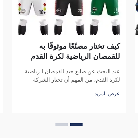
كيف تختار مصنّعًا موثوقًا به
للقمصان الرياضية لكرة القدم
عند البحث عن صانع جيد للقمصان الرياضية
لكرة القدم، من المهم أن تختار الشركة
المناسبة. فأنت تبحث عن شركةٍ موثوقةٍ وتُنتج
عرض المزيد
قمصانًا رياضيةً عالية الجودة. وتشكل شركة
فوزهو ساي بولانغ للتجارة خيارًا ممتازًا في
هذا المجال. فهي متخصصة في إنتاج القمصان
الرياضية لكرة القدم التي تكون...