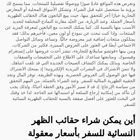
وتعرض هذه المواقع عادةً صورًا ووصوفًا تفصيليةً للمنتجات، مما يسمح لك
برؤية ما ستحصل عليه قبل الشراء. وتشكل الأسواق المحلية أو المعارض
التجارية خيارًا آخر للتحقق منها، حيث يبيع البائعون هناك الحقائب الظهرية
بأسعار الجملة. وعند الزيارة، من الجيّد مقارنة النماذج المختلفة لتحديد
الأنسب منها بالنسبة لك. كما يمكنك التحدث مع البائعين لمعرفة المزيد عن
المنتجات. وإذا كنت تبحث عن نموذج أو لون معين، فأخبرهم بذلك؛ فقد
يمتلكون منتجات إضافية غير معروضة حاليًّا. وتساعد وسائل التواصل
الاجتماعي أيضًا في العثور على العروض المميزة. فكثير من الشركات،
ومن بينها «فوتشو سايبلانغ للتجارة»، تنشر أحدث عروضها على إنستغرام
وفيسبوك. ومتابعتها تساعدك على الاطلاع على التخفيضات والصفقات
الخاصة. وبذلك يمكنك اكتشاف الصيحات الجديدة التي قد تلفت انتباهك.
ولا تنسَ الاشتراك في النشرات البريدية الإلكترونية! إذ يمنحك الاشتراك
فيها حق الوصول إلى العروض الحصرية. وبهذه الطريقة، توفر المال وتجد
الحقيبة الظهرية المثالية للسفر. وعند الشراء بالجملة، من المهم التحقق
من سياسة الإرجاع؛ إذ قد لا تسير الأمور وفق الخطة أحيانًا، ولذلك يجب
أن تتأكد من إمكانية إرجاع السلعة أو استبدالها عند الحاجة. لذا خذ وقتك
في البحث للعثور على أفضل صفقة بالنسبة للحقائب الظهرية النسائية
للسفر.
أين يمكن شراء حقائب الظهر
النسائية للسفر بأسعار معقولة