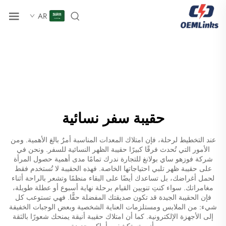
AR
حقيبة سفر نسائية
عند التخطيط لرحلة، فإن امتلاك المعدات المناسبة أمرٌ بالغ الأهمية. ومن
الأمور التي تُحدث فرقًا كبيرًا حقيبة الظهر النسائية للسفر. ونحن في
شركة فوزهو ساي بولانغ للتجارة ندرك تمامًا مدى أهمية حصول المرأة
على حقيبة ظهر تلبي احتياجاتها الخاصة. فهذه الحقيبة لا تُستخدم فقط
لحمل أغراضك، بل تساعدك أيضًا على البقاء منظمًا وتشعر بالراحة أثناء
مغامراتك. سواء كنتِ تنويين القيام برحلة نهاية أسبوع أو عطلة طويلة،
فإن الحقيبة الجيدة قد تكون صديقتك المفضلة حقًّا. فهي تستوعب كل
شيء: من الملابس ومستلزمات العناية الشخصية وبعض الوجبات الخفيفة
إلى الأجهزة الإلكترونية. كما أن امتلاك حقيبة أنيقة يمنحك شعورًا بالثقة
وأنت تستكشفين أماكن جديدة.