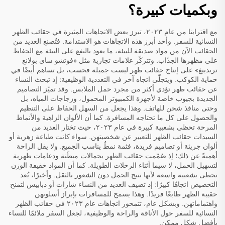
وبكميات كبيرة؟
مع اقترابنا من عام ٢٠٢٣، تبرز بعض الاتجاهات المثيرة في حقائب الظهر
النسائية للسفر. وأحد أبرز هذه الاتجاهات هو الاستدامة. فتُصنع العديد من
الحقائب الآن من مواد صديقة للبيئة، ما يعود بالنفع على البيئة مع الحفاظ
على مظهرها الجذّاب. وتتركّز علامات تجارية مثل «فوتشو ساي بولانغ
تريدينغ» على إنتاج حقائب ظهر ليست جميلة فحسب، بل تساهم أيضًا في
حماية الكوكب. ويتجلّى اتجاه آخر في التعددية الوظيفية: إذ تبحث النساء
عن حقائب ظهر تؤدي أكثر من مجرد حمل الملابس. وقد تميّز التصاميم
الجديدة بجيوب خاصة لأجهزة الكمبيوتر المحمول، وزجاجات المياه، بل
وحتى منافذ شحن للهاتف. وهذا يجعل من السهل الحفاظ على التنظيم
والحصول على كل ما تحتاجه المسافرة. كما أن الألوان الزاهية والأنماط
المرحة تحظى بشعبية كبيرة في عام ٢٠٢٣، حيث تختار العديد من
السيدات حقائب الظهر للتعبير عن شخصيتهن. سواء كانت طباعة زهرية أو
ألوان جريئة أو تصاميم فريدة، فثمة نمطٌ يناسب الجميع. ولا يقل الراحة
أهميةً عن ذلك؛ إذ صُمّمت حقائب الظهر بحمالات مبطّنة ودعامات ظهرية
لتسهيل الحمل، لا سيما أثناء الرحلات الطويلة. كما أن المواد خفيفة الوزن
تحظى بشعبية واسعة لأنها تتيح الحمل دون الشعور بالثقل. وأخيرًا، يُعد
التخصيص اتجاهًا كبيرًا: إذ تضيف العديد من النساء شارات أو دبابيس لتمنح
حقيبة الظهر طابعًا فريدًا. وهذا يسمح للمسافرات بإبراز أسلوبهن
واهتماماتهن. وبشكل عام، تتمحور اتجاهات عام ٢٠٢٣ في حقائب الظهر
النسائية للسفر حول الأناقة والراحة والوظيفية، لجعل السفر ملائمًا للنساء
بأفضل شكلٍ ممكن.