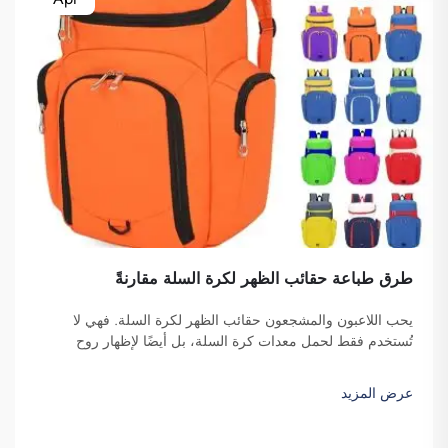
طرق طباعة حقائب الظهر لكرة السلة مقارنةً
يحب اللاعبون والمشجعون حقائب الظهر لكرة السلة. فهي لا
تُستخدم فقط لحمل معدات كرة السلة، بل أيضًا لإظهار روح
الفريق والهوية الفردية. ونحن في شركة فوزهو ساي بولانغ للتجارة
ندرك الحاجة إلى حقيبة ظهر جذّابة ومتينة. النقاط الرئيسية...
عرض المزيد