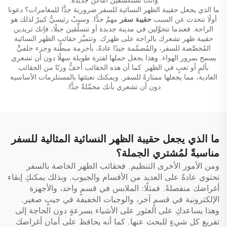
ما الذي يجعل حقيبة الظهر النسائية للسفر ضرورية جدًّا للمغامرات؟ دعونا
أولًا نتحدث عن السبب
حقيبة سفر
مهمٌ جدًّا. وسببٌ رئيسيٌّ كبيرٌ لذلك هو
الراحة. فعندما تتجوَّلين في مدينة جديدة أو تتسلِّقين جبلًا، فإنك تريدين
حقيبة ظهر تشعرك بالراحة على ظهرك. وتتميَّز حقائب الظهر النسائية
المُخصَّصة للسفر، والمُصمَّمة جيدًا عادةً، بأحزمة مبطَّنة وجزء خلفيٍّ
يسمح بمرور الهواء. وهذا يجعل حملها لفترة طويلة سهلًا دون أن تشعري
بألمٍ أو تعبٍ في الظهر. كما أن هذه الحقائب أخفُّ وزنًا من الحقائب
العادية، مما يجعلها ممتازةً للسفر. ويمكنك تعبئتها بالمستلزمات الأساسية
دون أن تشعري بأنك محمَّلةٌ جدًّا.
ما الذي يجعل حقيبة الظهر النسائية المثالية للسفر
مناسبةً لمُشتري الجملة؟
ومن الأمور الأخرى التنظيم. فحقائب الظهر الخاصة بالسفر
تحتوي عادةً على العديد من الأقسام والجيوب. وبذلك يمكنكِ إبقاء
أغراضك منفصلةً. فمثلًا: الملابس في قسمٍ واحد، والأجهزة
الإلكترونية في قسمٍ آخر، والوجبات الخفيفة في جيبٍ صغير.
وهذا يساعدكِ على العثور على الأشياء بسرعةٍ دون الحاجة إلى
تفريغ كل شيءٍ للبحث عنها. كما أنه يحافظ على أمان أغراضك