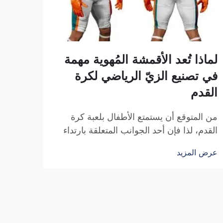
لماذا تُعد الأقمشة المُهوية مهمة
في تصنيع الزيّ الرياضي لكرة
القدم
من المتوقع أن يستمتع الأطفال بلعبة كرة
القدم، لذا فإن أحد الجوانب المتعلقة بارتداء
الزيّ الرياضي هو شعورهم بالراحة أثناء
عرض المزيد
ارتدائه. وما أعتبره مهماً في المادة
المستخدمة في صنع هذه الزيّات هو قدرتها
على التهوية، شركة فوزهو سايبلانغ للتجارة...