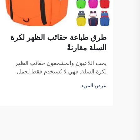
طرق طباعة حقائب الظهر لكرة
السلة مقارنةً
يحب اللاعبون والمشجعون حقائب الظهر
لكرة السلة. فهي لا تُستخدم فقط لحمل
معدات كرة السلة، بل أيضًا لإظهار روح
عرض المزيد
الفريق والهوية الفردية. ونحن في شركة
فوزهو ساي بولانغ للتجارة ندرك الحاجة إلى
حقيبة ظهر جذّابة ومتينة. النقاط الرئيسية...