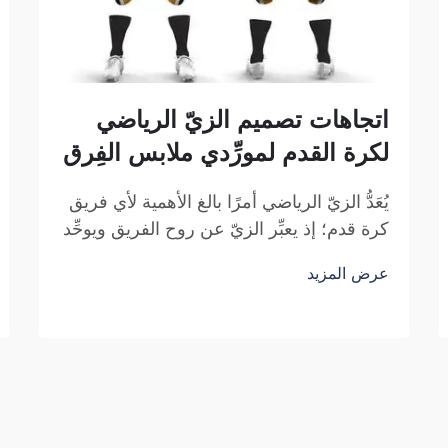
اتجاهات تصميم الزيّ الرياضي
لكرة القدم لمورِّدي ملابس الفِرق
يُعَدُّ الزيّ الرياضي أمرًا بالغ الأهمية لأي فريق
كرة قدم؛ إذ يعبِّر الزيّ عن روح الفريق ويوحِّد
أفراده معًا. ونحن في شركة فوزهو ساي
عرض المزيد
بولانغ للتجارة ندرك جيدًا كيف يمكن للتصميم
أن يؤثِّر في المباراة. فارتداء زيٍّ رياضيٍّ رائعٍ
لكرة القدم يمكن أن يمنح اللاعبين شعورًا أكبر
بالقوة. زيٌّ...