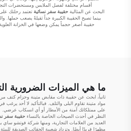
أقسام مختلفة لفصل الملابس ومستحضرات التجميل 
البحث عن المثالية
حقيبة سفر نسائية
تعتمد رحلتك على ع
بينما تصبح الحقيبة الكبيرة جداً ثقيلةً يصعب حملها. 
حقيبة أصغر حجماً يمكن وضعها في الخزانة العلوي
ما هي الميزات الضرورية ال
ثانياً، ابحث عن حقيبة ذات مقابض متينة وحزام كتف مري
مواد متينة تقاوم البلى والتلف. فبالتأكيد لا أحد يرغب 
على ممتلكاتك آمنة من الأمطار أو أي انسكاب عرضي.
النظر في أحدث الصيحات الخاصة بالنساء
حقيبة سفر نس
العديد من العلامات التجارية، ومنها شركة فوتشو ساي بول
مظهرًا فريدًا أيضًا. وتزداد شعبية الحقائب الصديقة للبيئة