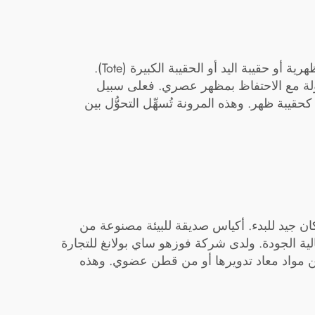
واتجاهٌ آخر هو صعود الحقائب متعددة الوظائف. ويمكن استخدام هذه الحقائب بعدة طرق مختلفة، مثل الحقيبة الظهرية أو حقيبة اليد أو الحقيبة الكبيرة (Tote).
حمولة مع الاحتفاظ بمظهر عصري. فعلى سبيل
قيبة ظهر. وهذه المرونة تُسهِّل التحوُّل بين
ان جيد للبدء. أكياس صديقة للبيئة مصنوعة من
لية الجودة. ولدى شركة فوزهو ساي بولانغ للتجارة
ن مواد معاد تدويرها أو من قطن عضوي. وهذه