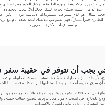
والأجهزة الإلكترونية. وبهذه الطريقة، يمكنكِ العثور بسرعة على 
دة عوامل رئيسية تحسّن تجربة السفر فعلاً. أولاً، يلعب الحجم دوراً ك
والحجم المثالي هو الذي يستوعب مستلزماتك الأساسية دون أن يكون ضخماً
ة للطائرة خياراً ممتازاً؛ فهي تستوعب ملابسك لمدة بضعة أيام مع ت
والمستلزمات الأخرى الضرورية.
تي يجب أن تتوفر في حقيبة سفر ن
ح، لأن ذلك يسهّل حملها، خاصةً عند المشي لمسافات طويلة أو في الأ
في أن تمزق حقيبته أو تنكسر بعد استخدامها لمرات قليلة فقط! أما الحق
ائية
في عام 2023، نشهد مزيجًا من العمليّة والأناقة. وواحدة م
انغ للتجارة، في استخدام مواد معاد تدويرها لتصنيع حقائب جميلة. ويُس
 بين المسافرين الذين يولون اهتمامًا بالاستدامة.