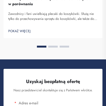
w porównaniu
Zawodnicy i fani uwielbiają plecaki do koszykówki. Służą nie
tylko do przechowywania sprzętu do koszykówki, ale także do
pokazywania ducha zespołu oraz indywidualności. W Fuzhou
Saipulang Trading rozumiemy potrzebę atrakcyjnego i
POKAŻ WIĘCEJ
wytrzymałego plecaka. Kluczowe...
Uzyskaj bezpłatną ofertę
Nasz przedstawiciel skontaktuje się z Państwem wkrótce.
Adres e-mail