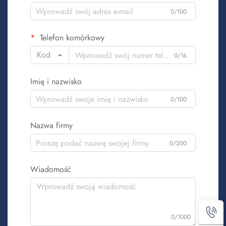
0/100
Telefon komórkowy
Kod
0/16
Imię i nazwisko
0/100
Nazwa firmy
0/200
Wiadomość
0/1000