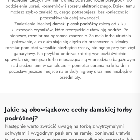
oddzielenia ubrań, kosmetyków i sprzętu elektronicznego. Dzięki temu
możesz szybko znaleźć to, czego potrzebujesz, bez konieczności
przeszukiwania całej zawartości.
Znalezienie idealnej
damski plecak podróżny
zależą od kilku
kluczowych czynników, które rzeczywiście ułatwiają podróż. Po
pierwsze, rozmiar ma ogromne znaczenie. Za mała torba utrudnia
pakowanie, a za duża staje się ciężka do przenoszenia. Idealny
rozmiar pomieści wszystkie niezbędne rzeczy, nie będąc przy tym zbyt
gabarytowy. Na przykład podczas krótkiej wycieczki świetnie
sprawdza się mniejsza torba mieszcząca się w przedziale bagażowym
nad siedzeniami w samolocie – pomieści ubrania na kilka dni i
pozostawi jeszcze miejsce na artykuły higieny oraz inne niezbędne
przedmioty.
Jakie są obowiązkowe cechy damskiej torby
podróżnej?
Następnie warto zwrócić uwagę na torbę z wytrzymałymi
uchwytami i wygodnym paskiem na ramię, ponieważ ułatwia
to jej przenoszenie, zwłaszcza podczas długich spacerów lub