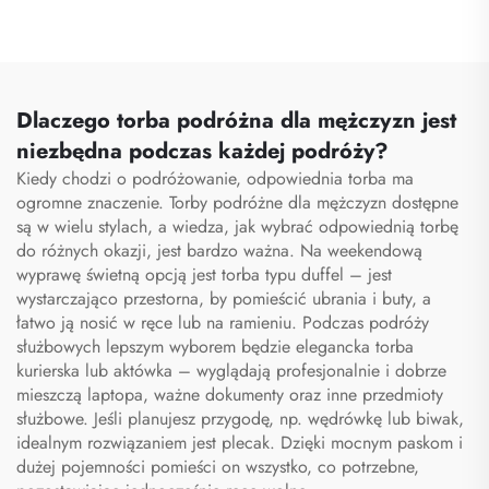
sportu i siłowni dla kobiet
i mężczyzn,
wodoodporny, z
przestrzenią na buty,
torba typu duffel do
Dlaczego torba podróżna dla mężczyzn jest
podróży i aktywności na
niezbędna podczas każdej podróży?
otwartym powietrzu
Kiedy chodzi o podróżowanie, odpowiednia torba ma
ogromne znaczenie. Torby podróżne dla mężczyzn dostępne
są w wielu stylach, a wiedza, jak wybrać odpowiednią torbę
do różnych okazji, jest bardzo ważna. Na weekendową
wyprawę świetną opcją jest torba typu duffel – jest
wystarczająco przestorna, by pomieścić ubrania i buty, a
łatwo ją nosić w ręce lub na ramieniu. Podczas podróży
służbowych lepszym wyborem będzie elegancka torba
kurierska lub aktówka – wyglądają profesjonalnie i dobrze
mieszczą laptopa, ważne dokumenty oraz inne przedmioty
służbowe. Jeśli planujesz przygodę, np. wędrówkę lub biwak,
idealnym rozwiązaniem jest plecak. Dzięki mocnym paskom i
dużej pojemności pomieści on wszystko, co potrzebne,