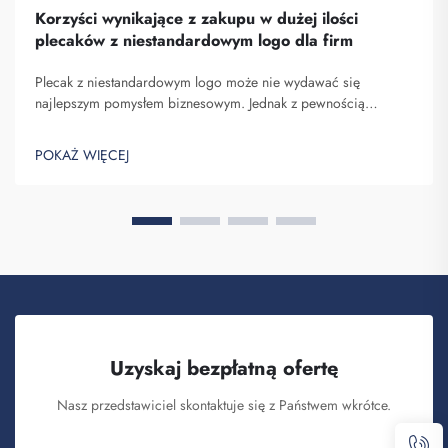
Korzyści wynikające z zakupu w dużej ilości
plecaków z niestandardowym logo dla firm
Plecak z niestandardowym logo może nie wydawać się
najlepszym pomysłem biznesowym. Jednak z pewnością
pomaga on wyróżnić się spośród konkurencji. Fuzhou
Saipulang Trading to firma, która realizuje masowe zamówienia
POKAŻ WIĘCEJ
takich plecaków w celu budowania świadomości marki. Wiesz,
kiedy ...
Uzyskaj bezpłatną ofertę
Nasz przedstawiciel skontaktuje się z Państwem wkrótce.