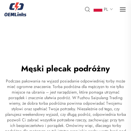
PL
Męski plecak podróżny
Podczas pakowania na wyjazd posiadanie odpowiedniej torby może
mieć ogromne znaczenie. Torba podróżna dla mężczyzn to nie tylko
miejsce na ubrania – jest narzędziem, które pomaga utrzymać
porządek i znacznie ułatwia podróż. W Fuzhou Saipulang Trading
wiemy, że dobra torba podróżna powinna odpowiadać Twojemu
stylowi oraz spełniać Twoje potrzeby. Niezależnie od tego, czy
planujesz weekendowy wyjazd, czy długą podróż, odpowiednia torba
pozwoli Ci zabrać wszystkie potrzebne rzeczy, zachowując przy tym
ich bezpieczeństwo i porządek. Omówimy więc, dlaczego torby
podróżne dla mężczyzn są tak istotne oraz jakie cechy warto brać pod