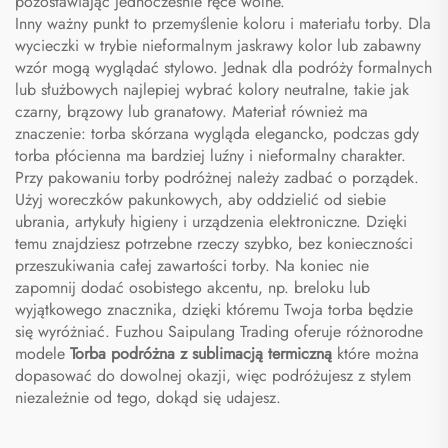
pozostawiając jednocześnie ręce wolne.
Inny ważny punkt to przemyślenie koloru i materiału torby. Dla
wycieczki w trybie nieformalnym jaskrawy kolor lub zabawny
wzór mogą wyglądać stylowo. Jednak dla podróży formalnych
lub służbowych najlepiej wybrać kolory neutralne, takie jak
czarny, brązowy lub granatowy. Materiał również ma
znaczenie: torba skórzana wygląda elegancko, podczas gdy
torba płócienna ma bardziej luźny i nieformalny charakter.
Przy pakowaniu torby podróżnej należy zadbać o porządek.
Użyj woreczków pakunkowych, aby oddzielić od siebie
ubrania, artykuły higieny i urządzenia elektroniczne. Dzięki
temu znajdziesz potrzebne rzeczy szybko, bez konieczności
przeszukiwania całej zawartości torby. Na koniec nie
zapomnij dodać osobistego akcentu, np. breloku lub
wyjątkowego znacznika, dzięki któremu Twoja torba będzie
się wyróżniać. Fuzhou Saipulang Trading oferuje różnorodne
modele
Torba podróżna z sublimacją termiczną
które można
dopasować do dowolnej okazji, więc podróżujesz z stylem
niezależnie od tego, dokąd się udajesz.