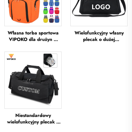
Własna torba sportowa
Wielofunkcyjny własny
VIPOKO dla drużyn –
plecak o dużej
wodoodporna plecak do
pojemności – torba
koszykówki z logo,
sportowa do siłowni dla
codzienna torba sportowa
kobiet i mężczyzn,
do koszykówki, podróżna
wodoodporna, z
torba do koszykówki
przestrzenią na buty,
torba podróżna typu
duffel
Niestandardowy
wielofunkcyjny plecak o
dużej pojemności do