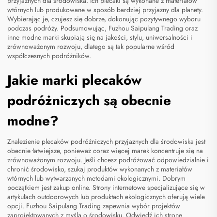
przyjaznych dla środowiska. Ich plecaki są wykonane z materiałów
wtórnych lub produkowane w sposób bardziej przyjazny dla planety.
Wybierając je, czujesz się dobrze, dokonując pozytywnego wyboru
podczas podróży. Podsumowując, Fuzhou Saipulang Trading oraz
inne modne marki skupiają się na jakości, stylu, uniwersalności i
zrównoważonym rozwoju, dlatego są tak popularne wśród
współczesnych podróżników.
Jakie marki plecaków
podróżniczych są obecnie
modne?
Znalezienie plecaków podróżniczych przyjaznych dla środowiska jest
obecnie łatwiejsze, ponieważ coraz więcej marek koncentruje się na
zrównoważonym rozwoju. Jeśli chcesz podróżować odpowiedzialnie i
chronić środowisko, szukaj produktów wykonanych z materiałów
wtórnych lub wytwarzanych metodami ekologicznymi. Dobrym
początkiem jest zakup online. Strony internetowe specjalizujące się w
artykułach outdoorowych lub produktach ekologicznych oferują wiele
opcji. Fuzhou Saipulang Trading zapewnia wybór projektów
zaprojektowanych z myślą o środowisku. Odwiedź ich stronę