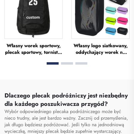
biura, wodoodporne
torba do koszykówki
torby typu tote z poliestru
Własny worek sportowy,
Własny logo siatkowany,
plecak sportowy, tornistry
oddychający worek na
szkolne, plecaki
buty, wodoodporny worek
podróżnicze, plecaki
na buty do sublimacji,
turystyczne, plecak do
worek przechowywawczy
koszykówki, piłki nożnej i
przeciwpyłowy do siłowni,
piłki siedmiu, plecak
wędrówek i sportu, worek
tenisowy, plecak do
na buty dla mężczyzn
Dlaczego plecak podróżniczy jest niezbędny
koszykówki
dla każdego poszukiwacza przygód?
Wybór odpowiedniego plecaka podróżniczego może być
nieco trudny, ale jest bardzo ważny. Zacznij od przemyślenia,
jak długo będziesz podróżować. Jeśli tylko na jednodniową
wycieczkę, mniejszy plecak będzie zupełnie wystarczający.