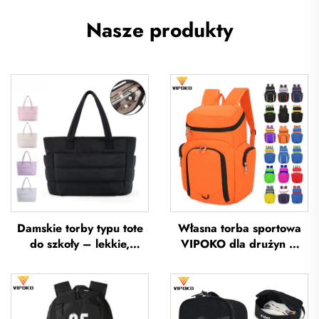
Nasze produkty
Damskie torby typu tote
Własna torba sportowa
do szkoły – lekkie,
VIPOKO dla drużyn –
przeznaczone na
wodoodporna plecak do
wycieczki i wypoczynek
koszykówki z logo,
na otwartym powietrzu,
codzienna torba sportowa
miękkie torebki ręczne do
do koszykówki, podróżna