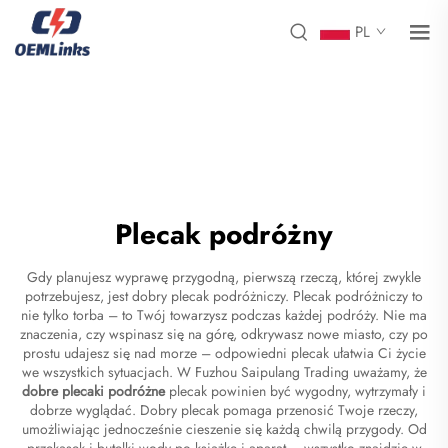
PL
Plecak podróżny
Gdy planujesz wyprawę przygodną, pierwszą rzeczą, której zwykle
potrzebujesz, jest dobry plecak podróżniczy. Plecak podróżniczy to
nie tylko torba – to Twój towarzysz podczas każdej podróży. Nie ma
znaczenia, czy wspinasz się na górę, odkrywasz nowe miasto, czy po
prostu udajesz się nad morze – odpowiedni plecak ułatwia Ci życie
we wszystkich sytuacjach. W Fuzhou Saipulang Trading uważamy, że
dobre plecaki podróżne
plecak powinien być wygodny, wytrzymały i
dobrze wyglądać. Dobry plecak pomaga przenosić Twoje rzeczy,
umożliwiając jednocześnie cieszenie się każdą chwilą przygody. Od
przekąsek i butelki wody po książkę i aparat – wszystko znajdzie w