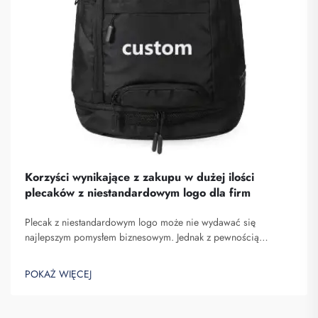
Korzyści wynikające z zakupu w dużej ilości
plecaków z niestandardowym logo dla firm
Plecak z niestandardowym logo może nie wydawać się
najlepszym pomysłem biznesowym. Jednak z pewnością
pomaga on wyróżnić się spośród konkurencji. Fuzhou
Saipulang Trading to firma, która realizuje masowe zamówienia
POKAŻ WIĘCEJ
takich plecaków w celu budowania świadomości marki. Wiesz,
kiedy ...