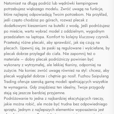
Natomiast na długą podróż lub wędrówki kempingowe
potrzebujesz większego modelu. Zwróć uwagę na funkcje,
które najlepiej odpowiadają Twoim potrzebom. Na przykład,
jeśli często chodzisz po górach, rozważ plecak z
dodatkowymi kieszeniami na butelki z wodą. Jeśli podróżujesz
po mieście, warto wybrać model z oddzielnym, wygodnym
przedziałem na laptopa. Komfort to kolejny kluczowy czynnik.
Przetestuj różne plecaki, aby sprawdzić, jak się czują na
plecach. Upewnij się, że paski są regulowane i wyściełane, by
plecak dobrze przylegał do ciała. Nie zapomnij też o
materiale – dobry plecak podróżniczy powinien być
wykonany z wytrzymałej, ale lekkiej tkaniny, odporniej na
zużycie. Na koniec zwróć uwagę również na styl: chcesz, aby
plecak wyglądał dobrze i chętnie go nosił. Fuzhou Saipulang
Trading oferuje szeroką gamę modeli spełniających wszystkie
te wymagania. Gdy znajdziesz ten idealny, Twoje przygody
stają się jeszcze bardziej przyjemne.
Podróżowanie to jedna z najbardziej ekscytujących rzeczy,
jakie można robić, ale może być trudna bez odpowiedniego
sprzętu. Jednym z najlepszych elementów wyposażenia jest