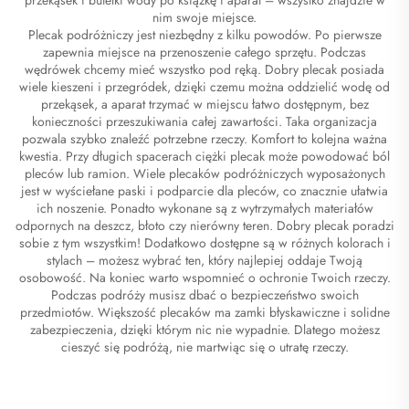
nim swoje miejsce.
Plecak podróżniczy jest niezbędny z kilku powodów. Po pierwsze
zapewnia miejsce na przenoszenie całego sprzętu. Podczas
wędrówek chcemy mieć wszystko pod ręką. Dobry plecak posiada
wiele kieszeni i przegródek, dzięki czemu można oddzielić wodę od
przekąsek, a aparat trzymać w miejscu łatwo dostępnym, bez
konieczności przeszukiwania całej zawartości. Taka organizacja
pozwala szybko znaleźć potrzebne rzeczy. Komfort to kolejna ważna
kwestia. Przy długich spacerach ciężki plecak może powodować ból
pleców lub ramion. Wiele plecaków podróżniczych wyposażonych
jest w wyściełane paski i podparcie dla pleców, co znacznie ułatwia
ich noszenie. Ponadto wykonane są z wytrzymałych materiałów
odpornych na deszcz, błoto czy nierówny teren. Dobry plecak poradzi
sobie z tym wszystkim! Dodatkowo dostępne są w różnych kolorach i
stylach – możesz wybrać ten, który najlepiej oddaje Twoją
osobowość. Na koniec warto wspomnieć o ochronie Twoich rzeczy.
Podczas podróży musisz dbać o bezpieczeństwo swoich
przedmiotów. Większość plecaków ma zamki błyskawiczne i solidne
zabezpieczenia, dzięki którym nic nie wypadnie. Dlatego możesz
cieszyć się podróżą, nie martwiąc się o utratę rzeczy.