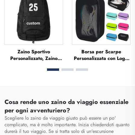
impermeabile, in
sportiva informale per
poliestere
basket, borsa da viaggio
per basket
Zaino Sportivo
Borsa per Scarpe
Personalizzato, Zaino
Personalizzata con Logo,
Scolastico, Zaino da
in Tessuto a Maglia
Viaggio e Trekking, Zaino
Traspirante e
per Pallacanestro, Calcio,
Impermeabile, Borsa per
Calcetto e Tennis
Scarpe da Viaggio, per
Palestra e Attività
all'Aperto, Borsa per
Cosa rende uno zaino da viaggio essenziale
Scarpe Sportive, Borsa
per ogni avventuriero?
per Scarpe da Uomo
Scegliere lo zaino da viaggio giusto può essere un po'
complicato, ma è molto importante. Inizia chiedendoti quanto
durerà il tuo viaggio. Se si tratta solo di un'escursione