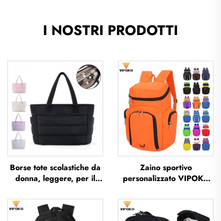
I NOSTRI PRODOTTI
Borse tote scolastiche da
Zaino sportivo
donna, leggere, per il
personalizzato VIPOKO
tempo libero all'aperto e i
per squadre,
viaggi; borsa tote
impermeabile, zaino da
morbida da ufficio,
basket con logo, borsa