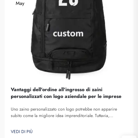
May
Vantaggi dell'ordine all'ingrosso di zaini
personalizzati con logo aziendale per le imprese
Uno zaino personalizzato con logo potrebbe non apparire
subito come la migliore idea imprenditoriale. Tuttavia,
contribuisce certamente a farvi distinguere. La Fuzhou
Saipulang Trading è un'azienda che effettua ordini all'ingrosso
VEDI DI PIÙ
di questi zaini e li fornisce allo scopo di creare consapevolezza