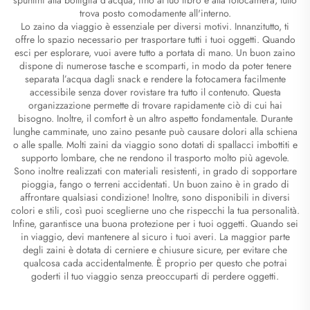
trova posto comodamente all'interno.
Lo zaino da viaggio è essenziale per diversi motivi. Innanzitutto, ti
offre lo spazio necessario per trasportare tutti i tuoi oggetti. Quando
esci per esplorare, vuoi avere tutto a portata di mano. Un buon zaino
dispone di numerose tasche e scomparti, in modo da poter tenere
separata l’acqua dagli snack e rendere la fotocamera facilmente
accessibile senza dover rovistare tra tutto il contenuto. Questa
organizzazione permette di trovare rapidamente ciò di cui hai
bisogno. Inoltre, il comfort è un altro aspetto fondamentale. Durante
lunghe camminate, uno zaino pesante può causare dolori alla schiena
o alle spalle. Molti zaini da viaggio sono dotati di spallacci imbottiti e
supporto lombare, che ne rendono il trasporto molto più agevole.
Sono inoltre realizzati con materiali resistenti, in grado di sopportare
pioggia, fango o terreni accidentati. Un buon zaino è in grado di
affrontare qualsiasi condizione! Inoltre, sono disponibili in diversi
colori e stili, così puoi sceglierne uno che rispecchi la tua personalità.
Infine, garantisce una buona protezione per i tuoi oggetti. Quando sei
in viaggio, devi mantenere al sicuro i tuoi averi. La maggior parte
degli zaini è dotata di cerniere e chiusure sicure, per evitare che
qualcosa cada accidentalmente. È proprio per questo che potrai
goderti il tuo viaggio senza preoccuparti di perdere oggetti.