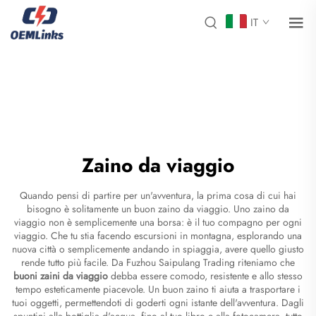
IT
Zaino da viaggio
Quando pensi di partire per un'avventura, la prima cosa di cui hai
bisogno è solitamente un buon zaino da viaggio. Uno zaino da
viaggio non è semplicemente una borsa: è il tuo compagno per ogni
viaggio. Che tu stia facendo escursioni in montagna, esplorando una
nuova città o semplicemente andando in spiaggia, avere quello giusto
rende tutto più facile. Da Fuzhou Saipulang Trading riteniamo che
buoni zaini da viaggio
debba essere comodo, resistente e allo stesso
tempo esteticamente piacevole. Un buon zaino ti aiuta a trasportare i
tuoi oggetti, permettendoti di goderti ogni istante dell'avventura. Dagli
spuntini alla bottiglia d'acqua, fino al tuo libro e alla fotocamera, tutto