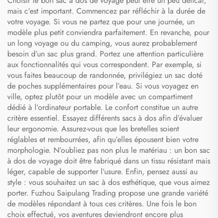
Choisir le bon sac à dos de voyage peut être un peu délicat,
chaussures pour hommes
mais c’est important. Commencez par réfléchir à la durée de
votre voyage. Si vous ne partez que pour une journée, un
modèle plus petit conviendra parfaitement. En revanche, pour
un long voyage ou du camping, vous aurez probablement
besoin d’un sac plus grand. Portez une attention particulière
aux fonctionnalités qui vous correspondent. Par exemple, si
vous faites beaucoup de randonnée, privilégiez un sac doté
de poches supplémentaires pour l’eau. Si vous voyagez en
ville, optez plutôt pour un modèle avec un compartiment
dédié à l’ordinateur portable. Le confort constitue un autre
critère essentiel. Essayez différents sacs à dos afin d’évaluer
leur ergonomie. Assurez-vous que les bretelles soient
réglables et rembourrées, afin qu’elles épousent bien votre
morphologie. N’oubliez pas non plus le matériau : un bon sac
à dos de voyage doit être fabriqué dans un tissu résistant mais
léger, capable de supporter l’usure. Enfin, pensez aussi au
style : vous souhaitez un sac à dos esthétique, que vous aimez
porter. Fuzhou Saipulang Trading propose une grande variété
de modèles répondant à tous ces critères. Une fois le bon
choix effectué, vos aventures deviendront encore plus