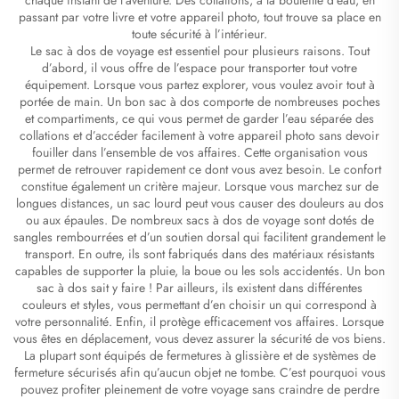
passant par votre livre et votre appareil photo, tout trouve sa place en
toute sécurité à l’intérieur.
Le sac à dos de voyage est essentiel pour plusieurs raisons. Tout
d’abord, il vous offre de l’espace pour transporter tout votre
équipement. Lorsque vous partez explorer, vous voulez avoir tout à
portée de main. Un bon sac à dos comporte de nombreuses poches
et compartiments, ce qui vous permet de garder l’eau séparée des
collations et d’accéder facilement à votre appareil photo sans devoir
fouiller dans l’ensemble de vos affaires. Cette organisation vous
permet de retrouver rapidement ce dont vous avez besoin. Le confort
constitue également un critère majeur. Lorsque vous marchez sur de
longues distances, un sac lourd peut vous causer des douleurs au dos
ou aux épaules. De nombreux sacs à dos de voyage sont dotés de
sangles rembourrées et d’un soutien dorsal qui facilitent grandement le
transport. En outre, ils sont fabriqués dans des matériaux résistants
capables de supporter la pluie, la boue ou les sols accidentés. Un bon
sac à dos sait y faire ! Par ailleurs, ils existent dans différentes
couleurs et styles, vous permettant d’en choisir un qui correspond à
votre personnalité. Enfin, il protège efficacement vos affaires. Lorsque
vous êtes en déplacement, vous devez assurer la sécurité de vos biens.
La plupart sont équipés de fermetures à glissière et de systèmes de
fermeture sécurisés afin qu’aucun objet ne tombe. C’est pourquoi vous
pouvez profiter pleinement de votre voyage sans craindre de perdre