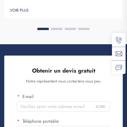
certainement à vous démarquer. Fuzhou Saipulang Trading est
une entreprise qui passe des commandes en gros de ces
VOIR PLUS
articles afin de renforcer la notoriété de la marque. Vous savez,
lorsque...
Obtenir un devis gratuit
Notre représentant vous contactera sous peu.
E-mail
0/100
Téléphone portable