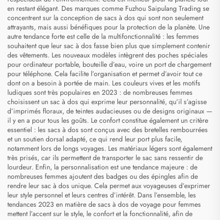
en restant élégant. Des marques comme Fuzhou Saipulang Trading se
concentrent sur la conception de sacs à dos qui sont non seulement
attrayants, mais aussi bénéfiques pour la protection de la planète. Une
autre tendance forte est celle de la multifonctionnalité : les femmes
souhaitent que leur sac à dos fasse bien plus que simplement contenir
des vêtements. Les nouveaux modèles intègrent des poches spéciales
pour ordinateur portable, bouteille d’eau, voire un port de chargement
pour téléphone. Cela facilite l’organisation et permet d’avoir tout ce
dont on a besoin à portée de main. Les couleurs vives et les motifs
ludiques sont très populaires en 2023 : de nombreuses femmes
choisissent un sac à dos qui exprime leur personnalité, qu’il s’agisse
d’imprimés floraux, de teintes audacieuses ou de designs originaux —
il y en a pour tous les goûts. Le confort constitue également un critère
essentiel : les sacs à dos sont conçus avec des bretelles rembourrées
et un soutien dorsal adapté, ce qui rend leur port plus facile,
notamment lors de longs voyages. Les matériaux légers sont également
très prisés, car ils permettent de transporter le sac sans ressentir de
lourdeur. Enfin, la personnalisation est une tendance majeure : de
nombreuses femmes ajoutent des badges ou des épingles afin de
rendre leur sac à dos unique. Cela permet aux voyageuses d’exprimer
leur style personnel et leurs centres d’intérêt. Dans l’ensemble, les
tendances 2023 en matière de sacs à dos de voyage pour femmes
mettent l’accent sur le style, le confort et la fonctionnalité, afin de