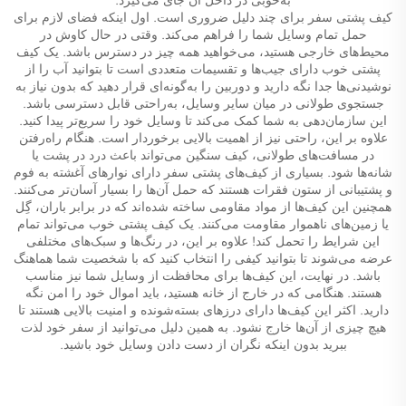
کیف پشتی سفر برای چند دلیل ضروری است. اول اینکه فضای لازم برای
حمل تمام وسایل شما را فراهم می‌کند. وقتی در حال کاوش در
محیط‌های خارجی هستید، می‌خواهید همه چیز در دسترس باشد. یک کیف
پشتی خوب دارای جیب‌ها و تقسیمات متعددی است تا بتوانید آب را از
نوشیدنی‌ها جدا نگه دارید و دوربین را به‌گونه‌ای قرار دهید که بدون نیاز به
جستجوی طولانی در میان سایر وسایل، به‌راحتی قابل دسترسی باشد.
این سازمان‌دهی به شما کمک می‌کند تا وسایل خود را سریع‌تر پیدا کنید.
علاوه بر این، راحتی نیز از اهمیت بالایی برخوردار است. هنگام راه‌رفتن
در مسافت‌های طولانی، کیف سنگین می‌تواند باعث درد در پشت یا
شانه‌ها شود. بسیاری از کیف‌های پشتی سفر دارای نوارهای آغشته به فوم
و پشتیبانی از ستون فقرات هستند که حمل آن‌ها را بسیار آسان‌تر می‌کنند.
همچنین این کیف‌ها از مواد مقاومی ساخته شده‌اند که در برابر باران، گِل
یا زمین‌های ناهموار مقاومت می‌کنند. یک کیف پشتی خوب می‌تواند تمام
این شرایط را تحمل کند! علاوه بر این، در رنگ‌ها و سبک‌های مختلفی
عرضه می‌شوند تا بتوانید کیفی را انتخاب کنید که با شخصیت شما هماهنگ
باشد. در نهایت، این کیف‌ها برای محافظت از وسایل شما نیز مناسب
هستند. هنگامی که در خارج از خانه هستید، باید اموال خود را امن نگه
دارید. اکثر این کیف‌ها دارای درزهای بسته‌شونده و امنیت بالایی هستند تا
هیچ چیزی از آن‌ها خارج نشود. به همین دلیل می‌توانید از سفر خود لذت
ببرید بدون اینکه نگران از دست دادن وسایل خود باشید.