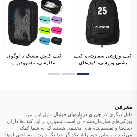
دستی ضدآب از جنس پلیستر
برای زنان شاغل
کیف ورزشی سفارشی، کیف
کیف کفش مشبک با لوگوی
پشتی ورزشی، کیف‌های
سفارشی، تنفس‌پذیر و
مدرسه، کیف پشتی سفر و
ضدآب، کیف کفش با فناوری
پیاده‌روی، کیف پشتی
سابلیمیشن، کیف نگهداری و
بسکتبال، فوتبال و فوتسال،
ضدگرد و غبار برای باشگاه،
کیف تنیس و بسکتبال
فعالیت‌های بیرون از منزل و
ورزشی، کیف کفش مردانه
معرفی
دلیل دیگری که
جرزی دروازه‌بان فوتبال
دلیل این امر،
ویژگی‌های سازمان‌دهنده آن است. بسیاری از این کیف‌ها دارای
جیب‌ها و تقسیم‌بندی‌های مختلفی هستند که به شما کمک
می‌کنند تا وسایل خود را از یکدیگر جدا نگه دارید و به‌راحتی آن‌ها