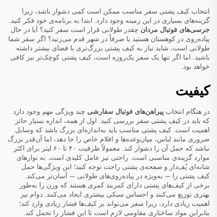
انتخاب کیف پشتی سفر مناسب ممکن است کمی دشوار باشد، زیرا
گزینه‌های بسیاری در این زمینه وجود دارد. ابتدا به برنامه‌ی خود فکر کنید.
جرسی‌های فوتبال مردان
چقدر طولانی قرار است سفر کنید؟ آیا در حال
پیاده‌روی در کوهستان هستید یا صرفاً در شهر قدم می‌زنید؟ اگر سفر شما
طولانی است، شاید نیاز به کیف پشتی بزرگ‌تری با فضای بیشتر داشته
باشید. اما اگر تنها یک سفر یک‌روزه است، کیف پشتی کوچک‌تر نیز کافی
خواهد بود.
کیفیت
در هنگام انتخاب
پیراهن‌های فوتبال سفارشی
چند ویژگی مهم وجود دارد
که باید در کیف پشتی سفر بررسی کنید. اول از همه، اندازه بسیار حائز
اهمیت است. کیف پشتی مناسب باید به‌اندازه‌ای بزرگ باشد که وسایل
ضروری مانند لباس، میان‌وعده‌ها و اقلام خاص را جا دهد، اما آن‌قدر بزرگ
نباشد که حمل آن را دشوار کند. معمولاً ظرفیت ۴۰ تا ۶۰ لیتر برای اکثر
موارد گزینه‌ی مناسبی است. راحتی نیز عامل کلیدی است. به نوارهای
شانه‌ای پُف‌دار و صفحه‌ی پشتی راحت توجه کنید؛ این ویژگی‌ها حمل
کیف پشتی را — به‌ویژه در پیاده‌روی‌های طولانی — آسان‌تر می‌کند.
برخی از کیف‌های پشتی دارای کمربند کمری هستند که وزن را به‌طور
بهتری توزیع می‌کنند و احساس سبکی بیشتری ایجاد می‌کنند. دوام نیز
اهمیت زیادی دارد، زیرا سفر می‌تواند بر کیف‌ها فشار زیادی وارد کند؛
بنابراین مواد ساختاری مقاومی لازم است تا این فشار را تحمل کند.