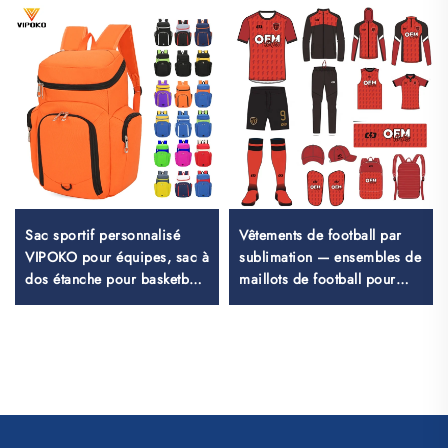
Sac sportif personnalisé
Vêtements de football par
VIPOKO pour équipes, sac à
sublimation — ensembles de
dos étanche pour basketball
maillots de football pour
avec logo, sac sportif
entraînement masculin,
décontracté pour basketball,
sportswear de football
sac de voyage pour
personnalisé, uniforme
basketball
d'équipe de football