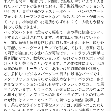
手入れも簡単・迅速です。内側には整理しやすいよう工夫さ
れたレイアウトが施されており、電子機器用のクッション入
り仕切り、貴重品用のファスナーポケット、ペンやスマート
フォン用のオープンスロットなど、複数のポケットが備わっ
ています。小物は置いた場所からずれにくく、大物も余裕を
持って収納できます。
バッグのハンドルは柔らかく幅広で、肩や手に快適にフィッ
トするよう設計されています。強化加工が施されているた
め、重い荷物も負担を感じずに持ち運べます。また、取り外
し可能なショルダーストラップが付属しており、必要に応じ
て両手が自由になる使い方が可能です。ストラップは簡単に
長さ調節ができ、数秒でショルダー掛けからクロスボディ掛
けへと切り替えることができます。この柔軟性により、会議
室間の移動、ミーティング、あるいは短時間の屋外移動な
ど、多忙しいビジネスパーソンの日常に最適なバッグです。
スタイリッシュでありながら控えめなトートバッグは、さま
ざまなファッションに合わせやすいクラシックなカラーで展
開されています。リラックスした休日にはカジュアルウェア
と相性が良く、オフィスへの出張やクライアントとの打ち合
わせ時にはスマートカジュアルな装いとも自然に調和しま
す。柔らかなラインと丁寧なステッチは、細部へのこだわり
をうかがわせます。小さなメタルアクセントが主張しすぎな