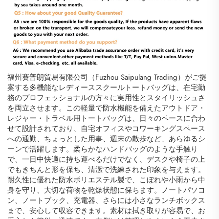
福州賽普朗貿易有限公司（Fuzhou Saipulang Trading）がご提
案する多機能なレディーススクールトートバッグは、在宅勤
務のプロフェッショナルの方々に実用性とスタイリッシュさ
を両立させます。この軽量で防水機能を備えたアウトドア・
レジャー・トラベル用トートバッグは、日々のペースに合わ
せて設計されており、自宅オフィスやコワーキングスペース
への通勤、ちょっとした用事、週末の散歩など、あらゆるシ
ーンで活躍します。柔らかなハンドバッグのような手触り
で、一日中快適に持ち運べるだけでなく、デスクや椅子の上
でもきちんと形を保ち、清潔で洗練された印象を与えます。
耐久性に優れた防水ポリエステル製で、こぼれや小雨から中
身を守り、大切な荷物を乾燥状態に保ちます。ノートパソコ
ン、ノートブック、充電器、さらには小さなランチボックス
まで、安心して収容できます。素材は拭き取りが容易で、お