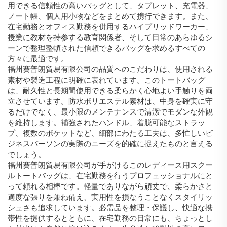
用できる信頼性の高いバッグとして、タブレット、充電器、
ノート帳、個人用小物などをまとめて携行できます。また、
在宅勤務とオフィス勤務を併用するハイブリッドワーカー、
授業に教材を持参する教育関係者、そして日常のあらゆるシ
ーンで整理整頓された信頼できるバッグを求めるすべての
方々に最適です。
福州賽普朗貿易有限公司の品質へのこだわりは、使用される
素材や製造工程に明確に表れています。このトートバッグ
は、耐久性と長期間使用できる柔らかく心地よい手触りを両
立させています。防水ポリエステル素材は、中身を確実に守
るだけでなく、最小限のメンテナンスで清潔でモダンな外観
を維持します。補強されたハンドル、着脱可能なストラッ
プ、複数のポケットなど、細部にわたる工夫は、多忙しいビ
ジネスパーソンの実際のニーズを的確に捉えたものと言える
でしょう。
福州賽普朗貿易有限公司が手がけるこのレディース用スクー
ルトートバッグは、在宅勤務を行うプロフェッショナルにと
って頼れる相棒です。軽量でありながら頑丈で、柔らかさと
適度な張りを兼ね備え、実用性を損なうことなくスタイリッ
シュさも追求しています。必需品を整理・保護し、快適な携
帯性を提供するとともに、在宅勤務の日常にも、ちょっとし