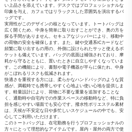
い上品さを添えています。デスクではプロフェッショナルな
印象を与え、カフェではリラックスした雰囲気を演出するバ
ッグです。
実用性がこのデザインの核となっています。トートバッグは
広く開くため、中身を簡単に取り出すことができ、奥の方を
探る手間がありません。セキュアなジッパーにより、移動中
の荷物の安全を確保します。また、鍵や交通系ICカードなど
頻繁に取り出すもの用の、外側に設けられたサッと使えるポ
ケットも備えています。バッグの底面は補強されており、摩
耗から守るとともに、置いたときに自立しやすくなっていま
す。この機能により、書類や電子機器が平らに保たれ、中身
がこぼれるリスクも低減されます。
快適さを重視する方には、柔らかなハンドバッグのような質
感が、満載時でも携帯しやすく心地よい使い心地を提供しま
す。軽量設計により、荷物に不要な重量を追加することな
く、通勤時や自宅内での作業スペースの移動時など、特に負
担を感じやすい場面でも安心です。撥水性ポリエステル素材
は、天候が不安定な日や多忙しいスケジュールの中でも、安
心してご利用いただけます。
このトートバッグは、在宅勤務を行うプロフェッショナルの
方々にとって理想的なアイテムです。屋内・屋外の両方で使