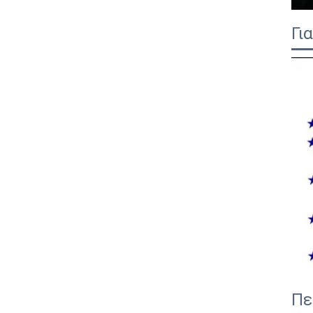
Γι
Πε