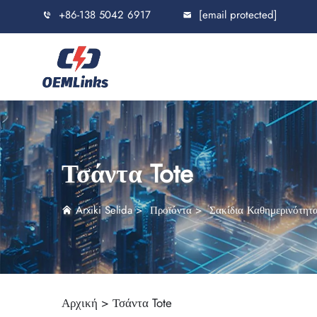
+86-138 5042 6917
[email protected]
Τσάντα Tote
Arxiki Selida
>
Προϊόντα
>
Σακίδια Καθημερινότητ
Αρχική >
Τσάντα Tote