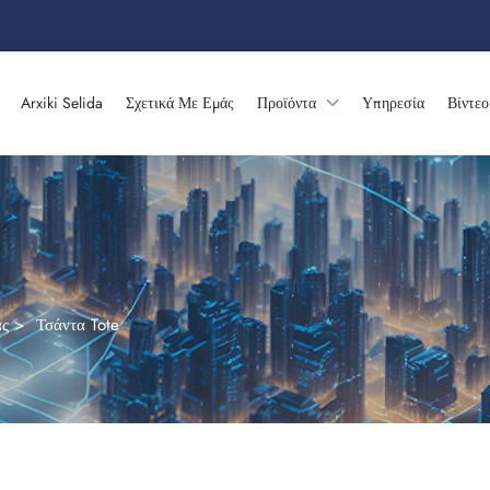
Arxiki Selida
Σχετικά Με Εμάς
Προϊόντα
Υπηρεσία
Βίντεο
ας
>
Τσάντα Tote