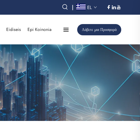
|
EL
Eidiseis
Epi Koinonia
Λάβετε μια Προσφορά