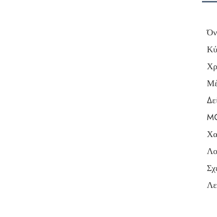
Όν
Κύ
Χρ
Μέ
Δε
M
Χα
Λο
Σχ
Λε