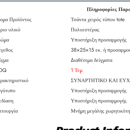
Πληροφορίες Παρ
ομα Προϊόντος
Τσάντα χειρός τύπου tote
ριο υλικό
Πολυεστέρας
ώμα
Υποστήριξη προσαρμογής
γεθος
38×25×15 εκ. ή προσαρμοσ
ίγμα
Διαθέσιμα δείγματα
OQ
1 Τεμ
ρακτηριστικό
ΣΥΝΑΡΤΗΤΙΚΟ ΚΑΙ ΕΥΧ
γότυπο
Υποστήριξη προσαρμογής
εδίαση
Υποστήριξη προσαρμογής
ιτουργία
Μνήμη μεγάλης χωρητικότη