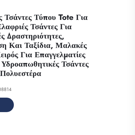
ς Τσάντες Τύπου Tote Για
Ελαφριές Τσάντες Για
ς Δραστηριότητες,
ση Και Ταξίδια, Μαλακές
ειρός Για Επαγγελματίες
, Υδροαπωθητικές Τσάντες
 Πολυεστέρα
08814
η