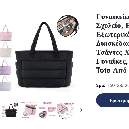
Γυναικείε
Σχολείο, 
Εξωτερικέ
Διασκέδα
Τσάντες Χ
Γυναίκες
Tote Από
16013852
Spu:
Ερώτησ