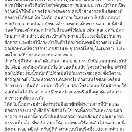
ความใช้งานจริงคือหัวใจสำคัญของการออกแบบ กระเป๋าโททเปิด
กว้างเพื่อให้หยิบของได้อย่างสะดวก คุณจึงสามารถหยิบสิ่งของที่
ต้องการได้ทันทีโดยไม่ต้องค้นหาภายในกระเป๋า ซิปที่แน่นหนา
ช่วยรักษาความปลอดภัยของสิ่งของขณะเดินทาง นอกจากนี้ยังมี
ช่องเก็บของด้านนอกสำหรับสิ่งของที่ใช้บ่อย เช่น กุญแจหรือบัตร
โดยสาร ด้านล่างของกระเป๋าเสริมความแข็งแรงเพื่อป้องกันการ
สึกหรอ และช่วยให้กระเป๋ายืนตัวได้อย่างมั่นคงเมื่อวางลงบนพื้น
คุณลักษณะนี้ช่วยรักษาเอกสารและอุปกรณ์ให้อยู่ในแนวราบ และ
ลดโอกาสที่ของเหลวจะหกเลอะเทอะ
สำหรับผู้ที่ให้ความสำคัญกับความสบาย กระเป๋าถือแบบนุ่มช่วยให้
ถือได้อย่างเพลิดเพลินแม้เมื่อใส่ของเต็มแล้ว โครงสร้างที่เบาทำให้
คุณไม่ต้องเพิ่มน้ำหนักที่ไม่จำเป็นให้กับภาระของคุณ ซึ่งมีความ
สำคัญอย่างยิ่งในระหว่างการเดินทางไปทำงานหรือขณะเคลื่อน
ย้ายระหว่างพื้นที่ทำงานภายในบ้าน วัสดุโพลีเอสเตอร์กันน้ำช่วยให้
คุณมั่นใจได้เมื่ออากาศเปลี่ยนแปลงบ่อยหรือเมื่อคุณต้องจัดการ
ตารางงานที่แน่นขนัด
โท้ทใบนี้เหมาะอย่างยิ่งสำหรับมืออาชีพที่ทำงานจากที่บ้านและ
ต้องการกระเป๋าที่เชื่อถือได้สำหรับใช้งานทั้งภายในและภายนอก
อาคาร กระเป๋านี้ทำหน้าที่เสมือนสำนักงานเคลื่อนที่ที่คุณสามารถ
บรรจุแท็บเล็ต ที่ชาร์จ สมุดโน้ต และของใช้ส่วนตัวได้ นอกจากนี้
ยังเหมาะอย่างยิ่งสำหรับผู้ที่ทำงานแบบไฮบริดซึ่งแบ่งเวลาทำงาน