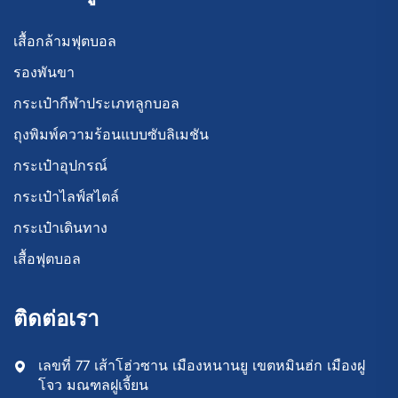
เสื้อกล้ามฟุตบอล
รองพันขา
กระเป๋ากีฬาประเภทลูกบอล
ถุงพิมพ์ความร้อนแบบซับลิเมชัน
กระเป๋าอุปกรณ์
กระเป๋าไลฟ์สไตล์
กระเป๋าเดินทาง
เสื้อฟุตบอล
ติดต่อเรา
เลขที่ 77 เส้าโฮ่วซาน เมืองหนานยู เขตหมินฮ่ก เมืองฝู
โจว มณฑลฝูเจี้ยน