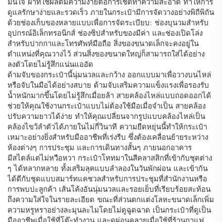
มั่นใจ ผ้าที่ใช้ผลิตมีความง่ายต่อการเช็ดทำความสะอาด ทำให้การ
ดูแลรักษาง่ายและรวดเร็ว ภายในกระเป๋ามีการจัดวางอย่างพิถีพิถัน
ด้วยช่องเก็บของหลายแบบเพื่อการจัดระเบียบ: ช่องบุนวมสำหรับ
อุปกรณ์อิเล็กทรอนิกส์ ช่องซิปสำหรับของมีค่า และช่องเปิดโล่ง
สำหรับปากกาและโทรศัพท์มือถือ สิ่งของขนาดเล็กจะคงอยู่ใน
ตำแหน่งที่คุณวางไว้ ส่วนสิ่งของขนาดใหญ่ก็สามารถใส่ได้อย่าง
ลงตัวโดยไม่รู้สึกแน่นแออัด
ด้ามจับของกระเป๋านี้นุ่มนวลและกว้าง ออกแบบมาเพื่อวางบนไหล่
หรือจับในมือได้อย่างสบาย ด้ามจับเสริมความแข็งแรงเพื่อรองรับ
น้ำหนักมากขึ้นโดยไม่รู้สึกเมื่อยล้า สายคล้องไหล่แบบถอดออกได้
ช่วยให้คุณใช้งานกระเป๋าแบบไม่ต้องใช้มือเมื่อจำเป็น สายคล้อง
ปรับความยาวได้ง่าย ทำให้คุณเปลี่ยนจากรูปแบบคล้องไหล่เป็น
คล้องไขว้ลำตัวได้ภายในไม่กี่วินาที ความยืดหยุ่นนี้ทำให้กระเป๋า
เหมาะอย่างยิ่งสำหรับมืออาชีพที่เร่งรีบ ซึ่งต้องเคลื่อนย้ายระหว่าง
ห้องต่างๆ การประชุม และการเดินทางสั้นๆ ภายนอกอาคาร
มีสไตล์แต่ไม่หวือหวา กระเป๋าโททมาในสีคลาสสิกที่เข้ากับชุดต่าง
ๆ ได้หลากหลาย ทั้งเสริมลุคแบบลำลองในวันพักผ่อน และเข้ากัน
ได้ดีกับชุดแบบสมาร์ทแคชวลสำหรับการประชุมที่สำนักงานหรือ
การพบปะลูกค้า เส้นโค้งอันนุ่มนวลและรอยเย็บที่เรียบร้อยสะท้อน
ถึงความใส่ใจในรายละเอียด ขณะที่ส่วนตกแต่งโลหะขนาดเล็กเพิ่ม
ความหรูหราอย่างละมุนละไมโดยไม่ดูฉูดฉาด เป็นกระเป๋าที่ดูเป็น
มืออาชีพเมื่อใช้ที่โต๊ะทำงาน และดูผ่อนคลายเมื่อใช้ที่ร้านกาแฟ