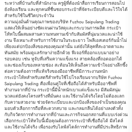
ระหว่างที่บ้านกับที่สำนักงาน ครูผู้ที่ต้องนำสื่อการเรียนการสอนไป
ยังห้องเรียน และทุกคนที่ชื่นชอบกระเป๋าที่จัดระเบียบดีและไว้ใจได้
สำหรับใช้ในชีวิตประจำวัน
ความมุ่งมั่นด้านคุณภาพของบริษัท Fuzhou Saipulang Trading
แสดงให้เห็นอย่างชัดเจนผ่านวัสดุและกระบวนการผลิต กระเป๋า
โท้ทใบนี้ผสมผสานความทนทานเข้ากับสัมผัสที่นุ่มนวลและน่าใช้
งาน จึงเหมาะสำหรับการใช้งานในระยะยาว โพลีเอสเตอร์กันน้ำไม่
เพียงแต่ปกป้องสิ่งของของคุณเท่านั้น แต่ยังให้ลุคที่สะอาดตาและ
ทันสมัย พร้อมดูแลรักษาง่ายอีกด้วย ฟีเจอร์ที่ออกแบบมาอย่าง
รอบคอบ เช่น หูจับที่เสริมความแข็งแรง สายคล้องที่ถอดออกได้
และช่องเก็บของหลายช่อง สะท้อนให้เห็นถึงความเข้าใจอย่างลึกซึ้ง
ต่อความต้องการที่แท้จริงของมืออาชีพที่มีภาระงานหนัก
กระเป๋าโท้ทสำหรับสตรีสำหรับใช้ไปโรงเรียนจากบริษัท Fuzhou
Saipulang Trading คือเพื่อนคู่ใจที่เชื่อถือได้สำหรับมืออาชีพที่
ทำงานจากที่บ้าน กระเป๋านี้มีน้ำหนักเบาแต่แข็งแรง มีสัมผัสนุ่ม
นวลแต่ยังคงโครงสร้างที่มั่นคง และใช้งานได้จริงโดยไม่ต้องแลก
กับความสวยงาม ช่วยจัดระเบียบและปกป้องสิ่งของจำเป็นของคุณ
มอบตัวเลือกการถือที่สะดวกสบาย และกลมกลืนได้อย่างลงตัวทั้ง
กับกิจวัตรการทำงานจากที่บ้านและภารกิจนอกสถานที่แบบเร่งด่วน
เลือกกระเป๋าโท้ทใบนี้เมื่อคุณต้องการกระเป๋าที่เชื่อถือได้ มีสไตล์
และใช้งานได้จริง เพื่อรองรับไลฟ์สไตล์การทำงานที่มีประสิทธิภาพ