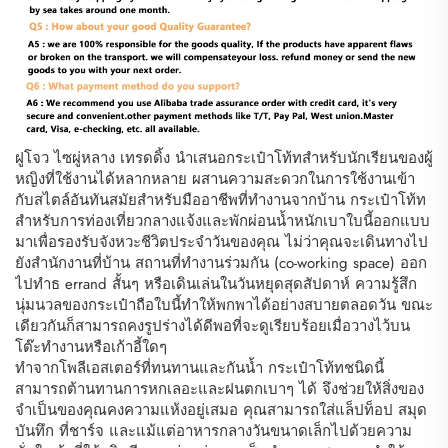
ฝูโจว ไซผู่หลาง เทรดดิ้ง นำเสนอกระเป๋าโท้ทสำหรับนักเรียนของผู้
หญิงที่ใช้งานได้หลากหลาย ผสานความสะดวกในการใช้งานเข้า
กับสไตล์อันทันสมัยสำหรับมืออาชีพที่ทำงานจากบ้าน กระเป๋าโท้ท
สำหรับการท่องเที่ยวกลางแจ้งและพักผ่อนน้ำหนักเบาใบนี้ออกแบบ
มาเพื่อรองรับจังหวะชีวิตประจำวันของคุณ ไม่ว่าคุณจะเดินทางไป
ยังสำนักงานที่บ้าน สถานที่ทำงานร่วมกัน (co-working space) ออก
ไปทำธ errand สั้นๆ หรือเดินเล่นในวันหยุดสุดสัปดาห์ ความรู้สึก
นุ่มนวลของกระเป๋าถือใบนี้ทำให้พกพาได้อย่างสบายตลอดวัน ขณะ
เดียวกันก็สามารถคงรูปร่างได้ดีพอที่จะดูเรียบร้อยเมื่อวางไว้บน
โต๊ะทำงานหรือเก้าอี้ใดๆ
ทำจากโพลีเอสเตอร์ที่ทนทานและกันน้ำ กระเป๋าโท้ทชนิดนี้
สามารถต้านทานการหกเลอะและฝนตกเบาๆ ได้ จึงช่วยให้สิ่งของ
จำเป็นของคุณคงความแห้งอยู่เสมอ คุณสามารถใส่แล็ปท็อป สมุด
บันทึก ที่ชาร์จ และแม้แต่อาหารกลางวันขนาดเล็กไปด้วยความ