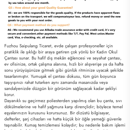
Fuzhou Saipulang Ticaret, evde çalışan profesyoneller için
pratiklik ile şıklığı bir araya getiren çok yönlü bir Kadın Okul
Çantası sunar. Bu hafif dış mekân eğlencesi ve seyahat çantası,
ev ofisinize, ortak çalışma alanına, hızlı bir alışverişe ya da hafta
sonu yürüyüşünüze gitmek gibi günlük ritminize uyacak şekilde
tasarlanmıştır. Yumuşak el çantası dokusu, tüm gün boyunca
taşıyışınızı rahat tutarken aynı zamanda masanızda veya
sandalyenizde düzgün bir görünüm sağlayacak kadar şekliyi
korur.
Dayanıklı su geçirmez poliesterden yapılmış olan bu çanta, sıvı
dökülmelerine ve hafif yağmura karşı dirençlidir; böylece temel
eşyalarınızın kurusunu korursunuz. Bir dizüstü bilgisayar,
defterler, şarj cihazları ve hatta küçük bir öğle yemeği güvenle
taşınabilir. Kumaş temizlemesi kolaydır; bu nedenle bakım işlemi