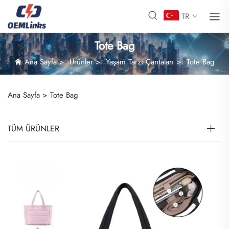
TR
Tote Bag
Ana Sayfa
>
Ürünler
>
Yaşam Tarzı Çantaları
>
Tote Bag
Ana Sayfa >
Tote Bag
TÜM ÜRÜNLER