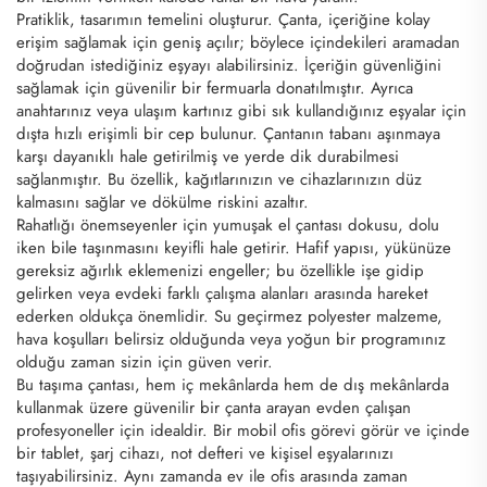
Pratiklik, tasarımın temelini oluşturur. Çanta, içeriğine kolay
erişim sağlamak için geniş açılır; böylece içindekileri aramadan
doğrudan istediğiniz eşyayı alabilirsiniz. İçeriğin güvenliğini
sağlamak için güvenilir bir fermuarla donatılmıştır. Ayrıca
anahtarınız veya ulaşım kartınız gibi sık kullandığınız eşyalar için
dışta hızlı erişimli bir cep bulunur. Çantanın tabanı aşınmaya
karşı dayanıklı hale getirilmiş ve yerde dik durabilmesi
sağlanmıştır. Bu özellik, kağıtlarınızın ve cihazlarınızın düz
kalmasını sağlar ve dökülme riskini azaltır.
Rahatlığı önemseyenler için yumuşak el çantası dokusu, dolu
iken bile taşınmasını keyifli hale getirir. Hafif yapısı, yükünüze
gereksiz ağırlık eklemenizi engeller; bu özellikle işe gidip
gelirken veya evdeki farklı çalışma alanları arasında hareket
ederken oldukça önemlidir. Su geçirmez polyester malzeme,
hava koşulları belirsiz olduğunda veya yoğun bir programınız
olduğu zaman sizin için güven verir.
Bu taşıma çantası, hem iç mekânlarda hem de dış mekânlarda
kullanmak üzere güvenilir bir çanta arayan evden çalışan
profesyoneller için idealdir. Bir mobil ofis görevi görür ve içinde
bir tablet, şarj cihazı, not defteri ve kişisel eşyalarınızı
taşıyabilirsiniz. Aynı zamanda ev ile ofis arasında zaman