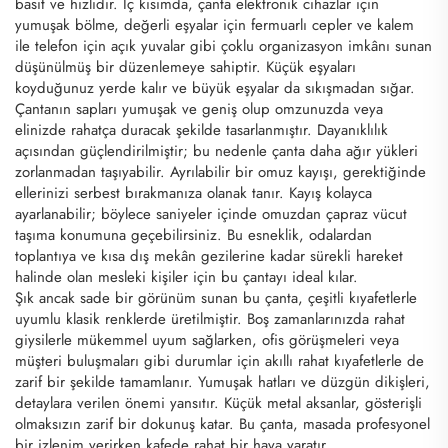
basit ve hızlıdır. İç kısımda, çanta elektronik cihazlar için
yumuşak bölme, değerli eşyalar için fermuarlı cepler ve kalem
ile telefon için açık yuvalar gibi çoklu organizasyon imkânı sunan
düşünülmüş bir düzenlemeye sahiptir. Küçük eşyaları
koyduğunuz yerde kalır ve büyük eşyalar da sıkışmadan sığar.
Çantanın sapları yumuşak ve geniş olup omzunuzda veya
elinizde rahatça duracak şekilde tasarlanmıştır. Dayanıklılık
açısından güçlendirilmiştir; bu nedenle çanta daha ağır yükleri
zorlanmadan taşıyabilir. Ayrılabilir bir omuz kayışı, gerektiğinde
ellerinizi serbest bırakmanıza olanak tanır. Kayış kolayca
ayarlanabilir; böylece saniyeler içinde omuzdan çapraz vücut
taşıma konumuna geçebilirsiniz. Bu esneklik, odalardan
toplantıya ve kısa dış mekân gezilerine kadar sürekli hareket
halinde olan mesleki kişiler için bu çantayı ideal kılar.
Şık ancak sade bir görünüm sunan bu çanta, çeşitli kıyafetlerle
uyumlu klasik renklerde üretilmiştir. Boş zamanlarınızda rahat
giysilerle mükemmel uyum sağlarken, ofis görüşmeleri veya
müşteri buluşmaları gibi durumlar için akıllı rahat kıyafetlerle de
zarif bir şekilde tamamlanır. Yumuşak hatları ve düzgün dikişleri,
detaylara verilen önemi yansıtır. Küçük metal aksanlar, gösterişli
olmaksızın zarif bir dokunuş katar. Bu çanta, masada profesyonel
bir izlenim verirken kafede rahat bir hava yaratır.