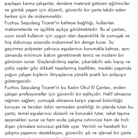
paylaşan karma çalışanlar, derslere materyal götüren eğitimciler
ve günlük yaşam için düzenli, güvenilir bir çanta takdir eden
herkes için de mükemmeldir.
Fuzhou Saipulang Ticaret'in kaliteye bağlılığı, kullanılan
malzemelerde ve işçilikte açıkça görülmektedir. Bu el çantası,
uzun süreli kullanım için uygun olan dayanıklılık ile yumuşak ve
hoş dokunuşu arasında mükemmel bir denge kurar. Su
geçirmez polyester yalnızca eşyalarınızı korumakla kalmaz, aynı
zamanda minimum bakım gerektirerek temiz ve modern bir
görünüm sunar. Güçlendirilmiş saplar, çıkarılabilir askı kayışı ve
çoklu cepler gibi dikkatli tasarlanmış özellikler, mesleki yaşamda
yoğun çalışan kişilerin ihtiyaçlarına yönelik pratik bir anlayışın
göstergesidir.
Fuzhou Saipulang Ticaret'in bu Kadın Okul El Çantası, evden
çalışan profesyoneller için güvenilir bir eşlikçidir. Hafif olmasına
rağmen sağlam, yumuşak olmasına karşın yapısal bütünlüğü
koruyan ve tarzdan ödün vermeden pratikliği ön planda tutan bu
çanta; temel eşyalarınızı düzenli ve korunaklı tutar, rahat taşıma
seçenekleri sunar ve hem evde çalışma rutininize hem de hızlı
dışarı çıkmalara sorunsuz şekilde uyar. Verimli ve hareketli bir
çalışma yaşamını destekleyen, güvenilir, şık ve işlevsel bir çanta