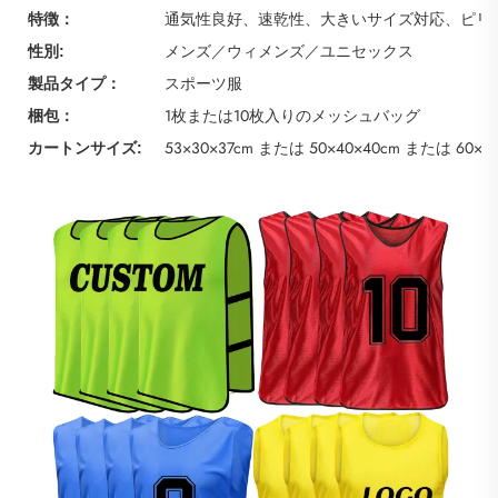
通気性良好、速乾性、大きいサイズ対応、ピリ
特徴：
メンズ／ウィメンズ／ユニセックス
性別:
スポーツ服
製品タイプ：
1枚または10枚入りのメッシュバッグ
梱包：
53×30×37cm または 50×40×40cm または 60×4
カートンサイズ: