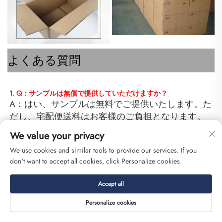
よくある質問
1. Q：サンプルは無償で提供していただけますか？ 
A：はい、サンプルは無料でご提供いたします。た
だし、宅配便送料はお客様のご負担となります。 
2. Q：品質保証はどのように行っていますか？ 
We value your privacy
A：当社の経験豊富な品質管理（QC）チームが、
We use cookies and similar tools to provide our services. If you
各製品の完成直後に全数検査を行い、出荷前に再
don't want to accept all cookies, click Personalize cookies.
度検品したうえで、ご確認いただくための写真を
送付いたします。 
Accept all
3. 納期について教えてください。 
A: 通常、前払い金の受領後30〜60日かかります。
Personalize cookies
具体的な納期は、ご注文品目および数量により異