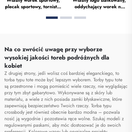
Własny worek sportowy,
Własny logo siatkowany,
plecak sportowy, tornistry
oddychający worek na
szkolne, plecaki
buty, wodoodporny worek
podróżnicze, plecaki
na buty do sublimacji,
turystyczne, plecak do
worek przechowywawczy
koszykówki, piłki nożnej i
przeciwpyłowy do siłowni,
piłki siedmiu, plecak
wędrówek i sportu, worek
tenisowy, plecak do
na buty dla mężczyzn
Na co zwrócić uwagę przy wyborze
koszykówki
wysokiej jakości toreb podróżnych dla
kobiet
Z drugiej strony, jeśli wolisz coś bardziej eleganckiego, to
torba typu tote może być lepszym wyborem. Torby typu tote
są przestronne i mogą pomieścić wiele rzeczy, nie wyglądając
przy tym zbyt gabarytowo. Wykonywane są z skóry lub
materiału, a wiele z nich posiada zamki błyskawiczne, które
zapewniają bezpieczeństwo Twoich rzeczy. Torba typu
crossbody jest również obecnie bardzo modna – pozwala
nosić ją wygodnie i pozostawia ręce wolne. Szukaj modeli z
regulowanymi paskami, aby móc dostosować je do swoich
preferencji. Kolorowe wzory lub oryginalne projekty