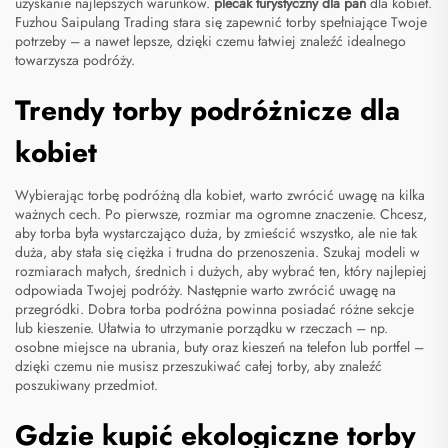
uzyskanie najlepszych warunków.
plecak turystyczny dla pań
dla kobiet.
Fuzhou Saipulang Trading stara się zapewnić torby spełniające Twoje
potrzeby – a nawet lepsze, dzięki czemu łatwiej znaleźć idealnego
towarzysza podróży.
Trendy torby podróżnicze dla
kobiet
Wybierając torbę podróżną dla kobiet, warto zwrócić uwagę na kilka
ważnych cech. Po pierwsze, rozmiar ma ogromne znaczenie. Chcesz,
aby torba była wystarczająco duża, by zmieścić wszystko, ale nie tak
duża, aby stała się ciężka i trudna do przenoszenia. Szukaj modeli w
rozmiarach małych, średnich i dużych, aby wybrać ten, który najlepiej
odpowiada Twojej podróży. Następnie warto zwrócić uwagę na
przegródki. Dobra torba podróżna powinna posiadać różne sekcje
lub kieszenie. Ułatwia to utrzymanie porządku w rzeczach – np.
osobne miejsce na ubrania, buty oraz kieszeń na telefon lub portfel –
dzięki czemu nie musisz przeszukiwać całej torby, aby znaleźć
poszukiwany przedmiot.
Gdzie kupić ekologiczne torby