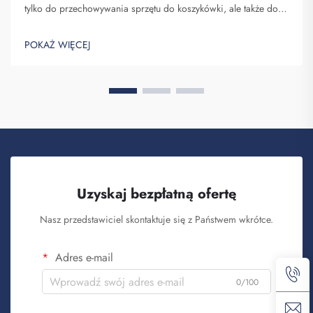
tylko do przechowywania sprzętu do koszykówki, ale także do
pokazywania ducha zespołu oraz indywidualności. W Fuzhou
Saipulang Trading rozumiemy potrzebę atrakcyjnego i
POKAŻ WIĘCEJ
wytrzymałego plecaka. Kluczowe...
Uzyskaj bezpłatną ofertę
Nasz przedstawiciel skontaktuje się z Państwem wkrótce.
Adres e-mail
0/100