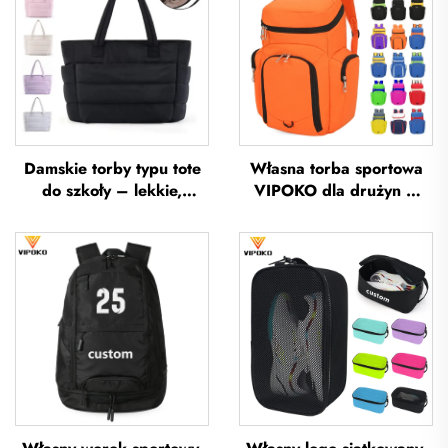
Damskie torby typu tote
Własna torba sportowa
do szkoły – lekkie,
VIPOKO dla drużyn –
przeznaczone na
wodoodporna plecak do
wycieczki i wypoczynek
koszykówki z logo,
na otwartym powietrzu,
codzienna torba sportowa
miękkie torebki ręczne do
do koszykówki, podróżna
biura, wodoodporne
torba do koszykówki
torby typu tote z poliestru