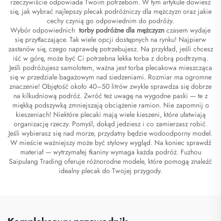
rzeczywiście odpowiada Twoim potrzebom. W tym artykule dowiesz
się, jak wybrać najlepszy plecak podróżniczy dla mężczyzn oraz jakie
cechy czynią go odpowiednim do podróży.
Wybór odpowiednich
torby podróżne dla mężczyzn
czasem wydaje
się przytłaczające. Tak wiele opcji dostępnych na rynku! Najpierw
zastanów się, czego naprawdę potrzebujesz. Na przykład, jeśli chcesz
iść w górę, może być Ci potrzebna lekka torba z dobrą podtrzymą.
Jeśli podróżujesz samolotem, ważna jest torba plecakowa mieszcząca
się w przedziale bagażowym nad siedzeniami. Rozmiar ma ogromne
znaczenie! Objętość około 40–50 litrów zwykle sprawdza się dobrze
na kilkudniową podróż. Zwróć też uwagę na wygodne paski — te z
miękką podszywką zmniejszają obciążenie ramion. Nie zapomnij o
kieszeniach! Niektóre plecaki mają wiele kieszeni, które ułatwiają
organizację rzeczy. Pomyśl, dokąd jedziesz i co zamierzasz robić.
Jeśli wybierasz się nad morze, przydatny będzie wodoodporny model.
W mieście ważniejszy może być stylowy wygląd. Na koniec sprawdź
materiał — wytrzymałej tkaniny wymaga każda podróż. Fuzhou
Saipulang Trading oferuje różnorodne modele, które pomogą znaleźć
idealny plecak do Twojej przygody.