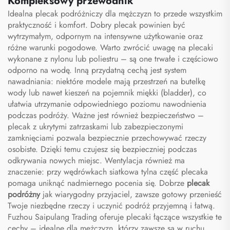
Kompleksowy przewodnik
Idealna plecak podróżniczy dla mężczyzn to przede wszystkim
praktyczność i komfort. Dobry plecak powinien być
wytrzymałym, odpornym na intensywne użytkowanie oraz
różne warunki pogodowe. Warto zwrócić uwagę na plecaki
wykonane z nylonu lub poliestru – są one trwałe i częściowo
odporno na wodę. Inną przydatną cechą jest system
nawadniania: niektóre modele mają przestrzeń na butelkę
wody lub nawet kieszeń na pojemnik miękki (bladder), co
ułatwia utrzymanie odpowiedniego poziomu nawodnienia
podczas podróży. Ważne jest również bezpieczeństwo –
plecak z ukrytymi zatrzaskami lub zabezpieczonymi
zamknięciami pozwala bezpiecznie przechowywać rzeczy
osobiste. Dzięki temu czujesz się bezpieczniej podczas
odkrywania nowych miejsc. Wentylacja również ma
znaczenie: przy wędrówkach siatkowa tylna część plecaka
pomaga uniknąć nadmiernego pocenia się. Dobrze
plecak
podróżny
jak wiarygodny przyjaciel, zawsze gotowy przenieść
Twoje niezbędne rzeczy i uczynić podróż przyjemną i łatwą.
Fuzhou Saipulang Trading oferuje plecaki łączące wszystkie te
cechy – idealne dla mężczyzn, którzy zawsze są w ruchu.