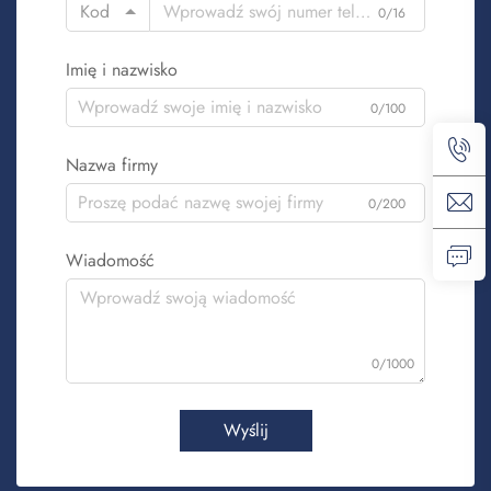
Kod
0/16
Imię i nazwisko
0/100
Nazwa firmy
0/200
Wiadomość
0/1000
Wyślij