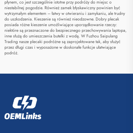
płynem, co jest szczególnie istotne przy podróży do miejsc o
niestabilnej pogodzie. Również zamek błyskawiczny powinien być
wytrzymałym elementem – łatwy w otwieraniu i zamykaniu, ale trudny
do uszkodzenia. Kieszenie są również nieodzowne. Dobry plecak
posiada różne kieszenie umożliwiające uporządkowanie rzeczy:
niektóre są przeznaczone do bezpiecznego przechowywania laptopa,
inne służą do umieszczenia butelki z wodą. W Fuzhou Saipulang
Trading nasze plecaki podróżne są zaprojektowane tak, aby służyć
przez długi czas i wyposażone w doskonałe funkcje ułatwiające
podróż.