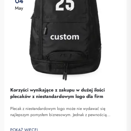
04
May
Korzyści wynikające z zakupu w dużej ilości
plecaków z niestandardowym logo dla firm
Plecak z niestandardowym logo może nie wydawać się
najlepszym pomysłem biznesowym. Jednak z pewnością
pomaga on wyróżnić się spośród konkurencji. Fuzhou
Saipulang Trading to firma, która realizuje masowe zamówienia
POKAŻ WIĘCEJ