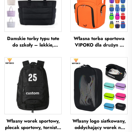
Damskie torby typu tote
Własna torba sportowa
do szkoły – lekkie,
VIPOKO dla drużyn –
przeznaczone na
wodoodporna plecak do
wycieczki i wypoczynek
koszykówki z logo,
na otwartym powietrzu,
codzienna torba sportowa
miękkie torebki ręczne do
do koszykówki, podróżna
biura, wodoodporne
torba do koszykówki
torby typu tote z poliestru
Własny worek sportowy,
Własny logo siatkowany,
plecak sportowy, tornistry
oddychający worek na