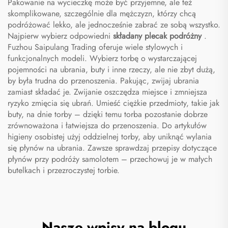
Pakowanie na wycieczkę może być przyjemne, ale też
skomplikowane, szczególnie dla mężczyzn, którzy chcą
podróżować lekko, ale jednocześnie zabrać ze sobą wszystko.
Najpierw wybierz odpowiedni
składany plecak podróżny
.
Fuzhou Saipulang Trading oferuje wiele stylowych i
funkcjonalnych modeli. Wybierz torbę o wystarczającej
pojemności na ubrania, buty i inne rzeczy, ale nie zbyt dużą,
by była trudna do przenoszenia. Pakując, zwijaj ubrania
zamiast składać je. Zwijanie oszczędza miejsce i zmniejsza
ryzyko zmięcia się ubrań. Umieść ciężkie przedmioty, takie jak
buty, na dnie torby – dzięki temu torba pozostanie dobrze
zrównoważona i łatwiejsza do przenoszenia. Do artykułów
higieny osobistej użyj oddzielnej torby, aby uniknąć wylania
się płynów na ubrania. Zawsze sprawdzaj przepisy dotyczące
płynów przy podróży samolotem – przechowuj je w małych
butelkach i przezroczystej torbie.
Nasze wpisy na blogu