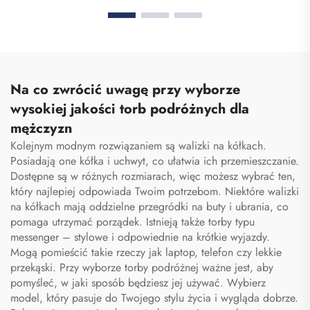
szkolne, plecaki
buty, wodoodporny worek
podróżnicze, plecaki
na buty do sublimacji,
turystyczne, plecak do
worek przechowywawczy
koszykówki, piłki nożnej i
przeciwpyłowy do siłowni,
piłki siedmiu, plecak
wędrówek i sportu, worek
tenisowy, plecak do
na buty dla mężczyzn
Na co zwrócić uwagę przy wyborze
koszykówki
wysokiej jakości torb podróżnych dla
mężczyzn
Kolejnym modnym rozwiązaniem są walizki na kółkach.
Posiadają one kółka i uchwyt, co ułatwia ich przemieszczanie.
Dostępne są w różnych rozmiarach, więc możesz wybrać ten,
który najlepiej odpowiada Twoim potrzebom. Niektóre walizki
na kółkach mają oddzielne przegródki na buty i ubrania, co
pomaga utrzymać porządek. Istnieją także torby typu
messenger – stylowe i odpowiednie na krótkie wyjazdy.
Mogą pomieścić takie rzeczy jak laptop, telefon czy lekkie
przekąski. Przy wyborze torby podróżnej ważne jest, aby
pomyśleć, w jaki sposób będziesz jej używać. Wybierz
model, który pasuje do Twojego stylu życia i wygląda dobrze.