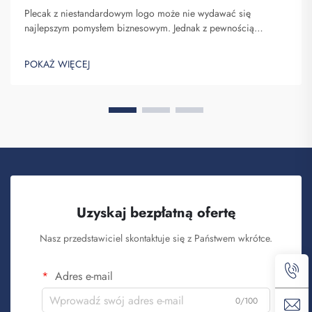
Plecak z niestandardowym logo może nie wydawać się
najlepszym pomysłem biznesowym. Jednak z pewnością
pomaga on wyróżnić się spośród konkurencji. Fuzhou
Saipulang Trading to firma, która realizuje masowe zamówienia
POKAŻ WIĘCEJ
takich plecaków w celu budowania świadomości marki. Wiesz,
kiedy ...
Uzyskaj bezpłatną ofertę
Nasz przedstawiciel skontaktuje się z Państwem wkrótce.
Adres e-mail
0/100