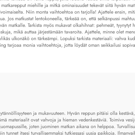
t matkarepput miehille ja mitkä ominaisuudet tekevät siitä hyvän m
ivoimaiselta. Niin monta vaihtoehtoa on tarjolla! Ajattele ensin, mitä
tettua. Jos matkustat lentokoneella, tärkeää on, että selkänpussi ma
 matkalle. Tarkista myös mukavat olkahihnat: pehmeät, tyynytyt hi
askuja, mikä auttaa järjestämään tavaroita. Ajattele, minne olet meno
ylikäs ulkonäkö on tärkeämpi. Lopuksi tarkista materiaali: vahva ku
ng tarjoaa monia vaihtoehtoja, jotta löydät oman seikkailusi sopiv
tännöllisyyteen ja mukavuuteen. Hyvän reppun pitäisi olla kestävä, k
lä nämä materiaalit ovat vahvoja ja hieman vedenkestäviä. Toimiva ve
u juomapussille, joten juominen matkan aikana on helppoa. Turvallisu
löin tunnet itsesi turvallisemmaksi tutkiessasi uusia paikkoja. Ilmanvai