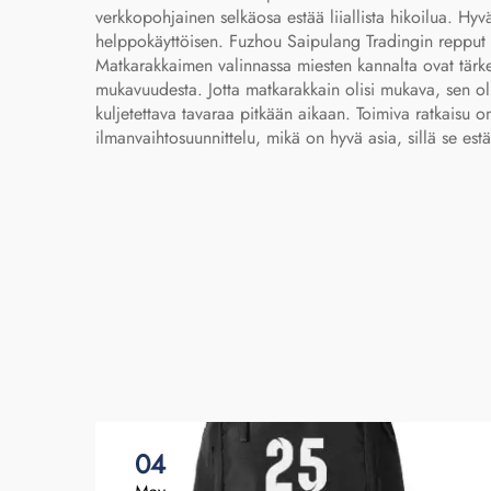
verkkopohjainen selkäosa estää liiallista hikoilua. Hy
helppokäyttöisen. Fuzhou Saipulang Tradingin repput tu
Matkarakkaimen valinnassa miesten kannalta ovat tärkei
mukavuudesta. Jotta matkarakkain olisi mukava, sen olk
kuljetettava tavaraa pitkään aikaan. Toimiva ratkaisu 
ilmanvaihtosuunnittelu, mikä on hyvä asia, sillä se es
04