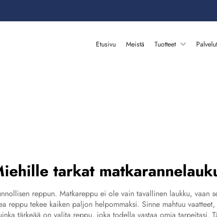
Etusivu
Meistä
Tuotteet
Palvelu
iehille tarkat matkarannelauk
nollisen reppun. Matkareppu ei ole vain tavallinen laukku, vaan se on
ea reppu tekee kaiken paljon helpommaksi. Sinne mahtuu vaatteet, ele
inka tärkeää on valita reppu, joka todella vastaa omia tarpeitasi.