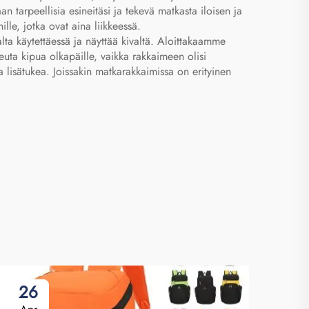
n tarpeellisia esineitäsi ja tekevä matkasta iloisen ja
lle, jotka ovat aina liikkeessä.
lta käytettäessä ja näyttää kivaltä. Aloittakaamme
euta kipua olkapäille, vaikka rakkaimeen olisi
 lisätukea. Joissakin matkarakkaimissa on erityinen
26
0