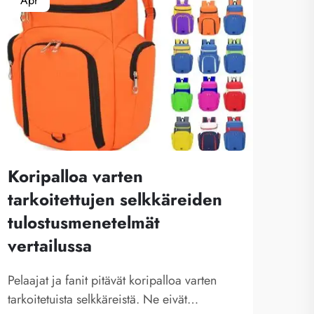
Apr
Ma
Koripalloa varten
tarkoitettujen selkkäreiden
tulostusmenetelmät
Sub
vertailussa
rää
jal
Pelaajat ja fanit pitävät koripalloa varten
ost
tarkoitetuista selkkäreistä. Ne eivät