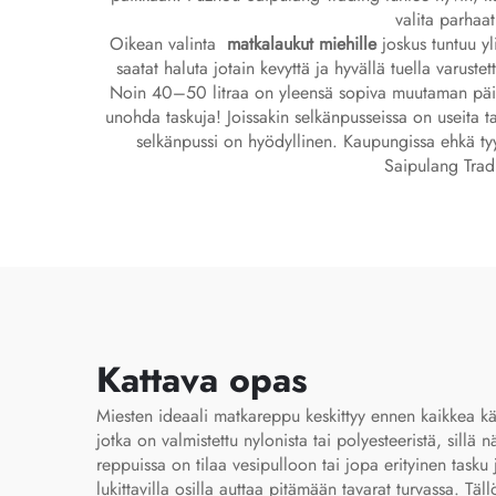
valita parhaa
Oikean valinta
matkalaukut miehille
joskus tuntuu yl
saatat haluta jotain kevyttä ja hyvällä tuella varus
Noin 40–50 litraa on yleensä sopiva muutaman päivän
unohda taskuja! Joissakin selkänpusseissa on useita t
selkänpussi on hyödyllinen. Kaupungissa ehkä ty
Saipulang Tradi
Kattava opas
Miesten ideaali matkareppu keskittyy ennen kaikkea käy
jotka on valmistettu nylonista tai polyesteeristä, sil
reppuissa on tilaa vesipulloon tai jopa erityinen task
lukittavilla osilla auttaa pitämään tavarat turvassa. Täl