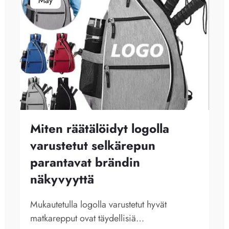
May
Miten räätälöidyt logolla
varustetut selkärepun
parantavat brändin
näkyvyyttä
Mukautetulla logolla varustetut hyvät
matkarepput ovat täydellisiä