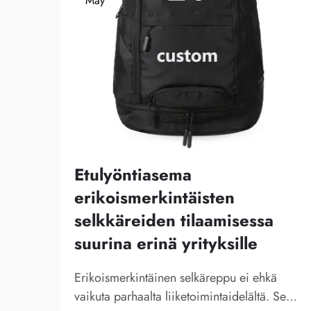
May
Etulyöntiasema
erikoismerkintäisten
selkkäreiden tilaamisessa
suurina erinä yrityksille
Erikoismerkintäinen selkäreppu ei ehkä
vaikuta parhaalta liiketoimintaidelältä. Se