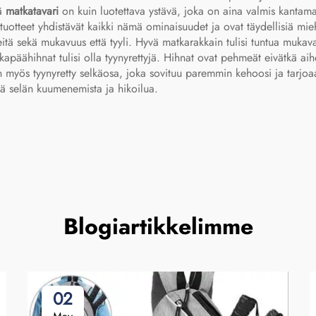
vä
matkatavari
on kuin luotettava ystävä, joka on aina valmis kantamaa
otteet yhdistävät kaikki nämä ominaisuudet ja ovat täydellisiä miehi
tä sekä mukavuus että tyyli. Hyvä matkarakkain tulisi tuntua mukava
apäähihnat tulisi olla tyynyrettyjä. Hihnat ovat pehmeät eivätkä aih
on myös tyynyretty selkäosa, joka sovituu paremmin kehoosi ja tarjoaa
tää selän kuumenemista ja hikoilua.
Blogiartikkelimme
02