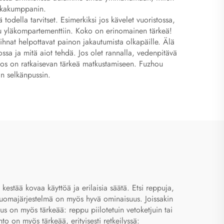
atkakumppanin.
 todella tarvitset. Esimerkiksi jos kävelet vuoristossa,
htuu yläkompartementtiin. Koko on erinomainen tärkeä!
hnat helpottavat painon jakautumista olkapäille. Älä
ssa ja mitä aiot tehdä. Jos olet rannalla, vedenpitävä
dos on ratkaisevan tärkeä matkustamiseen. Fuzhou
an selkänpussin.
estää kovaa käyttöä ja erilaisia säätä. Etsi reppuja,
sijuomajärjestelmä on myös hyvä ominaisuus. Joissakin
us on myös tärkeää: reppu piilotetuin vetoketjuin tai
hto on myös tärkeää, erityisesti retkeilyssä: