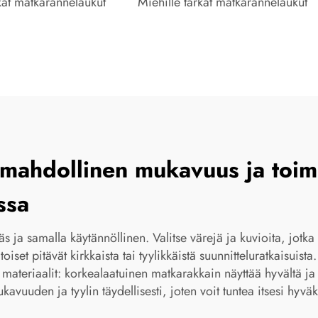
rkat matkarannelaukut
Miehille tarkat matkarannelaukut
 mahdollinen mukavuus ja toimi
ssa
äs ja samalla käytännöllinen. Valitse värejä ja kuvioita, jotka 
oiset pitävät kirkkaista tai tyylikkäistä suunnitteluratkaisuis
materiaalit: korkealaatuinen matkarakkain näyttää hyvältä j
kavuuden ja tyylin täydellisesti, joten voit tuntea itsesi hyväk