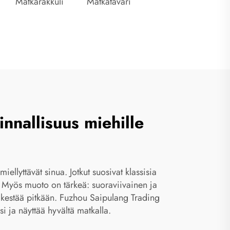
Matkarakkuli
Matkatavari
nnallisuus miehille
miellyttävät sinua. Jotkut suosivat klassisia
ta. Myös muoto on tärkeä: suoraviivainen ja
a kestää pitkään. Fuzhou Saipulang Trading
si ja näyttää hyvältä matkalla.