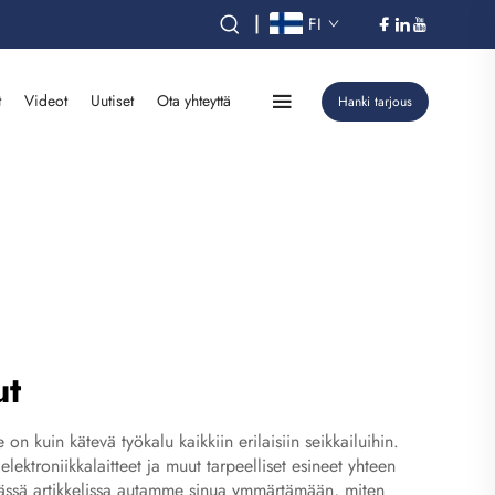
|
FI
t
Videot
Uutiset
Ota yhteyttä
Hanki tarjous
ut
 kuin kätevä työkalu kaikkiin erilaisiin seikkailuihin.
ktroniikkalaitteet ja muut tarpeelliset esineet yhteen
 Tässä artikkelissa autamme sinua ymmärtämään, miten