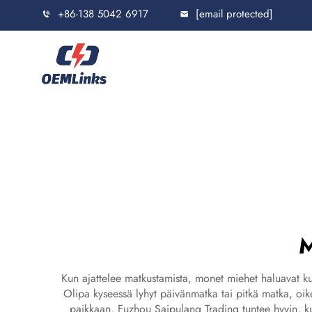
+86-138 5042 6917
[email protected]
M
Kun ajattelee matkustamista, monet miehet haluavat kun
Olipa kyseessä lyhyt päivänmatka tai pitkä matka, oik
paikkaan. Fuzhou Saipulang Trading tuntee hyvin, ku