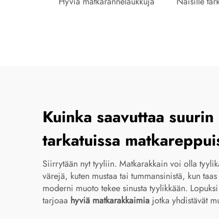
Hyviä matkarannelaukkuja
Naisille ta
Kuinka saavuttaa suurin
tarkatuissa matkareppui
Siirrytään nyt tyyliin. Matkarakkain voi olla tyylik
värejä, kuten mustaa tai tummansinistä, kun taas t
moderni muoto tekee sinusta tyylikkään. Lopuksi 
tarjoaa
hyviä matkarakkaimia
jotka yhdistävät mu