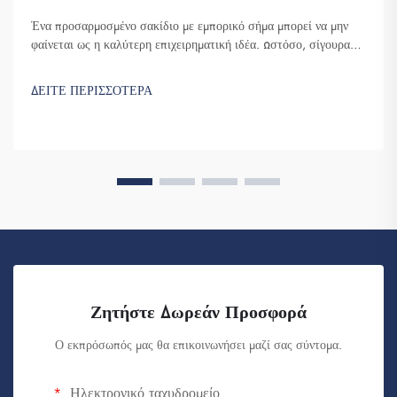
Ένα προσαρμοσμένο σακίδιο με εμπορικό σήμα μπορεί να μην
φαίνεται ως η καλύτερη επιχειρηματική ιδέα. Ωστόσο, σίγουρα
σας βοηθά να ξεχωρίσετε. Η Fuzhou Saipulang Trading είναι μια
εταιρεία που διενεργεί αγορές σε χύδην αυτών των σακιδίων και
ΔΕΙΤΕ ΠΕΡΙΣΣΟΤΕΡΑ
τα προσφέρει για τη δημιουργία επίγνωσης της μάρκας. Ξέρετε,
όταν ...
Ζητήστε Δωρεάν Προσφορά
Ο εκπρόσωπός μας θα επικοινωνήσει μαζί σας σύντομα.
Ηλεκτρονικό ταχυδρομείο