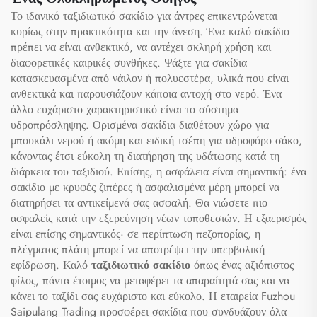
Το ιδανικό ταξιδιωτικό σακίδιο για άντρες επικεντρώνεται
κυρίως στην πρακτικότητα και την άνεση. Ένα καλό σακίδιο
πρέπει να είναι ανθεκτικό, να αντέχει σκληρή χρήση και
διαφορετικές καιρικές συνθήκες. Ψάξτε για σακίδια
κατασκευασμένα από νάιλον ή πολυεστέρα, υλικά που είναι
ανθεκτικά και παρουσιάζουν κάποια αντοχή στο νερό. Ένα
άλλο ευχάριστο χαρακτηριστικό είναι το σύστημα
υδροπρόσληψης. Ορισμένα σακίδια διαθέτουν χώρο για
μπουκάλι νερού ή ακόμη και ειδική τσέπη για υδροφόρο σάκο,
κάνοντας έτσι εύκολη τη διατήρηση της υδάτωσης κατά τη
διάρκεια του ταξιδιού. Επίσης, η ασφάλεια είναι σημαντική: ένα
σακίδιο με κρυφές ζιπέρες ή ασφαλισμένα μέρη μπορεί να
διατηρήσει τα αντικείμενά σας ασφαλή. Θα νιώσετε πιο
ασφαλείς κατά την εξερεύνηση νέων τοποθεσιών. Η εξαερισμός
είναι επίσης σημαντικός· σε περίπτωση πεζοπορίας, η
πλέγματος πλάτη μπορεί να αποτρέψει την υπερβολική
εφίδρωση. Καλό
ταξιδιωτικό σακίδιο
όπως ένας αξιόπιστος
φίλος, πάντα έτοιμος να μεταφέρει τα απαραίτητά σας και να
κάνει το ταξίδι σας ευχάριστο και εύκολο. Η εταιρεία Fuzhou
Saipulang Trading προσφέρει σακίδια που συνδυάζουν όλα