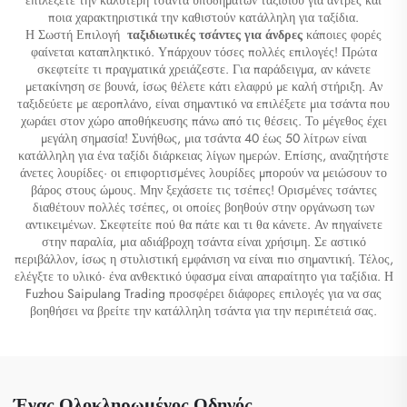
ποια χαρακτηριστικά την καθιστούν κατάλληλη για ταξίδια.
Η Σωστή Επιλογή
ταξιδιωτικές τσάντες για άνδρες
κάποιες φορές
φαίνεται καταπληκτικό. Υπάρχουν τόσες πολλές επιλογές! Πρώτα
σκεφτείτε τι πραγματικά χρειάζεστε. Για παράδειγμα, αν κάνετε
μετακίνηση σε βουνά, ίσως θέλετε κάτι ελαφρύ με καλή στήριξη. Αν
ταξιδεύετε με αεροπλάνο, είναι σημαντικό να επιλέξετε μια τσάντα που
χωράει στον χώρο αποθήκευσης πάνω από τις θέσεις. Το μέγεθος έχει
μεγάλη σημασία! Συνήθως, μια τσάντα 40 έως 50 λίτρων είναι
κατάλληλη για ένα ταξίδι διάρκειας λίγων ημερών. Επίσης, αναζητήστε
άνετες λουρίδες· οι επιφορτισμένες λουρίδες μπορούν να μειώσουν το
βάρος στους ώμους. Μην ξεχάσετε τις τσέπες! Ορισμένες τσάντες
διαθέτουν πολλές τσέπες, οι οποίες βοηθούν στην οργάνωση των
αντικειμένων. Σκεφτείτε πού θα πάτε και τι θα κάνετε. Αν πηγαίνετε
στην παραλία, μια αδιάβροχη τσάντα είναι χρήσιμη. Σε αστικό
περιβάλλον, ίσως η στυλιστική εμφάνιση να είναι πιο σημαντική. Τέλος,
ελέγξτε το υλικό· ένα ανθεκτικό ύφασμα είναι απαραίτητο για ταξίδια. Η
Fuzhou Saipulang Trading προσφέρει διάφορες επιλογές για να σας
βοηθήσει να βρείτε την κατάλληλη τσάντα για την περιπέτειά σας.
Ένας Ολοκληρωμένος Οδηγός