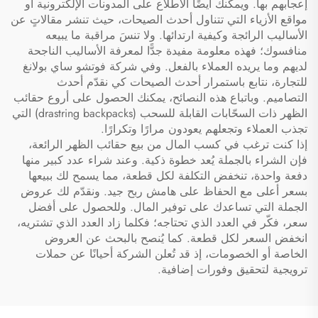
إعجابهم بها. ويمكنك أيضًا الاطلاع على المدونات الإلكترونية أو
مواقع الأزياء التي تتناول أحدث الصيحات، حيث تنشر مقالاتٍ عن
الأساليب الرائجة وكيفية ارتدائها. ولا تنسَ مراقبة ما يبيعه
منافسوك؛ فهذه معلومة مفيدة جدًّا لمعرفة الأساليب الناجحة
لديهم وما يريده العملاء بالفعل. وفي شركة فوتشو ساي بولانغ
للتجارة، نتابع باستمرار أحدث الصيحات كي نقدّم أحدث
التصاميم. وباتباع هذه النصائح، يمكنك الحصول على أروع حقائب
الظهر ذات السحّابات القابلة للسحب (drastring backpacks) التي
تجذب العملاء وتجعلهم يعودون مرارًا وتكرارًا.
إذا كنت ترغب في كسب المال من بيع حقائب الظهر الرائعة،
فإن الشراء بالجملة يُعد خطوة ذكية. وعند شراء عدد كبير منها
دفعة واحدة، تنخفض التكلفة لكل قطعة، مما يسمح لك ببيعها
بسعر أعلى مع الحفاظ على هامش ربح جيد. ونقدّم لك عروض
الجملة التي تساعدك على توفير المال. وللحصول على أفضل
سعر، فكّر في العدد الذي تحتاجه؛ فكلما زاد العدد الذي تشتريه،
انخفض السعر لكل قطعة. كما يُنصح بالبحث عن العروض
الخاصة أو الخصومات، إذ قد تُعلن الشركة أحيانًا عن حملات
ترويجية لتحقيق وفورات إضافية.