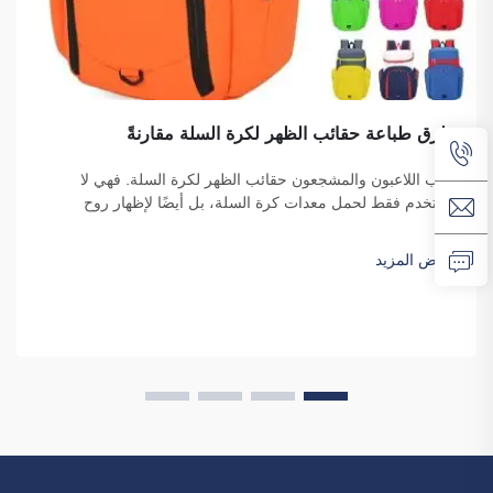
طرق طباعة حقائب الظهر لكرة السلة مقارنةً
يحب اللاعبون والمشجعون حقائب الظهر لكرة السلة. فهي لا
تُستخدم فقط لحمل معدات كرة السلة، بل أيضًا لإظهار روح
الفريق والهوية الفردية. ونحن في شركة فوزهو ساي بولانغ للتجارة
ندرك الحاجة إلى حقيبة ظهر جذّابة ومتينة. النقاط الرئيسية...
عرض المزيد