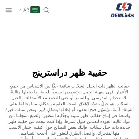
AR
حقيبة ظهر دراسترينج
حقائب الظهر ذات الحبل السحّاب شائعة جدًّا بين الأشخاص من جميع
الأعمار. فهي سهلة الحمل، وتصميمها بسيطٌ للغاية، ما يجعلها مثاليةً
للاستخدام المدرسي أو للسفر أو حتى للتجمع مع الأصدقاء. والحبل
السحّاب هو حبلٌ تشدّه لإغلاق الفتحة العلوية بإحكام، مما يحافظ على
أشيائك آمنةً، ويُسهّل فتح الحقيبة أو إغلاقها بشكلٍ كبير. ونحن نمتلك خبرةً
واسعةً في إنتاج حقائب ظهر متينة وجذّابة المظهر. وتُصنع منتجاتنا من
مواد عالية الجودة لتضمن طول عمرها. وإذا كنت تبحث عن حقيبة ظهر
جديدة ذات حبل سحّاب، فإليك بعض النصائح حول كيفية اختيار الأنسب
منها لمتجرك، وأفضل الطرق للعثور على أحدث التصاميم.
عند اختيار حقيبة ظهر دراسترينج مثالية لمتجرك، يجب أن تأخذَ بعين