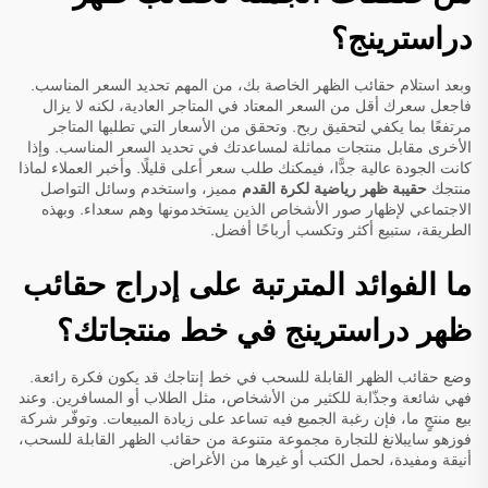
دراسترينج؟
وبعد استلام حقائب الظهر الخاصة بك، من المهم تحديد السعر المناسب.
فاجعل سعرك أقل من السعر المعتاد في المتاجر العادية، لكنه لا يزال
مرتفعًا بما يكفي لتحقيق ربح. وتحقق من الأسعار التي تطلبها المتاجر
الأخرى مقابل منتجات مماثلة لمساعدتك في تحديد السعر المناسب. وإذا
كانت الجودة عالية جدًّا، فيمكنك طلب سعر أعلى قليلًا. وأخبر العملاء لماذا
منتجك
حقيبة ظهر رياضية لكرة القدم
مميز، واستخدم وسائل التواصل
الاجتماعي لإظهار صور الأشخاص الذين يستخدمونها وهم سعداء. وبهذه
الطريقة، ستبيع أكثر وتكسب أرباحًا أفضل.
ما الفوائد المترتبة على إدراج حقائب
ظهر دراسترينج في خط منتجاتك؟
وضع حقائب الظهر القابلة للسحب في خط إنتاجك قد يكون فكرة رائعة.
فهي شائعة وجذّابة للكثير من الأشخاص، مثل الطلاب أو المسافرين. وعند
بيع منتجٍ ما، فإن رغبة الجميع فيه تساعد على زيادة المبيعات. وتوفّر شركة
فوزهو سايبلانغ للتجارة مجموعة متنوعة من حقائب الظهر القابلة للسحب،
أنيقة ومفيدة، لحمل الكتب أو غيرها من الأغراض.