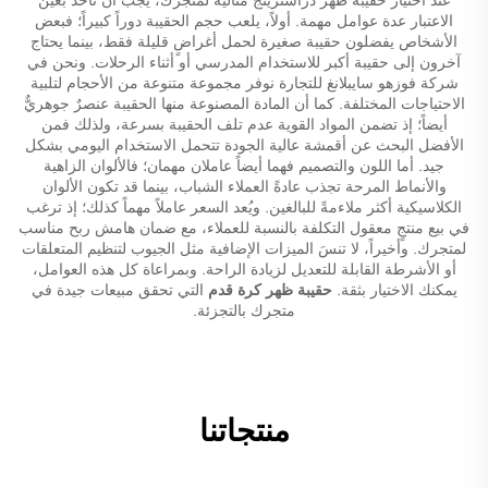
الاعتبار عدة عوامل مهمة. أولاً، يلعب حجم الحقيبة دوراً كبيراً؛ فبعض
الأشخاص يفضلون حقيبة صغيرة لحمل أغراضٍ قليلة فقط، بينما يحتاج
آخرون إلى حقيبة أكبر للاستخدام المدرسي أو أثناء الرحلات. ونحن في
شركة فوزهو سايبلانغ للتجارة نوفر مجموعة متنوعة من الأحجام لتلبية
الاحتياجات المختلفة. كما أن المادة المصنوعة منها الحقيبة عنصرٌ جوهريٌّ
أيضاً؛ إذ تضمن المواد القوية عدم تلف الحقيبة بسرعة، ولذلك فمن
الأفضل البحث عن أقمشة عالية الجودة تتحمل الاستخدام اليومي بشكل
جيد. أما اللون والتصميم فهما أيضاً عاملان مهمان؛ فالألوان الزاهية
والأنماط المرحة تجذب عادةً العملاء الشباب، بينما قد تكون الألوان
الكلاسيكية أكثر ملاءمةً للبالغين. ويُعد السعر عاملاً مهماً كذلك؛ إذ ترغب
في بيع منتجٍ معقول التكلفة بالنسبة للعملاء، مع ضمان هامش ربح مناسب
لمتجرك. وأخيراً، لا تنسَ الميزات الإضافية مثل الجيوب لتنظيم المتعلقات
أو الأشرطة القابلة للتعديل لزيادة الراحة. وبمراعاة كل هذه العوامل،
يمكنك الاختيار بثقة.
حقيبة ظهر كرة قدم
التي تحقق مبيعات جيدة في
متجرك بالتجزئة.
منتجاتنا