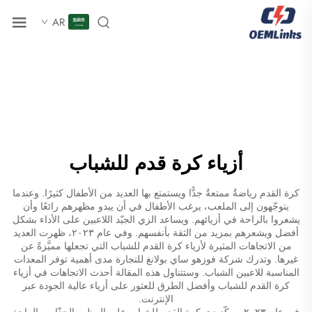
AR
أزياء كرة قدم للشباب
كرة القدم رياضةٌ ممتعةٌ جدًّا ويستمتع بها العديد من الأطفال كثيرًا. وعندما
يتوجّهون إلى الملعب، يرغب الأطفال في أن يبدو مظهرهم رائعًا وأن
يشعروا بالراحة في أزيائهم. ويساعد الزي الجيّد اللاعبين على الأداء بشكل
أفضل ويشعرهم بمزيد من الثقة بأنفسهم. وفي عام ٢٠٢٣، ظهرت العديد
من الاتجاهات المثيرة لأزياء كرة القدم للشباب التي تجعلها مميَّزةً عن
غيرها. وتدرك شركة فوزهو ساي بولانغ للتجارة مدى أهمية توفر المعدات
المناسبة للاعبين الشباب. وستتناول هذه المقالة أحدث الاتجاهات في أزياء
كرة القدم للشباب وأفضل الطرق للعثور على أزياء عالية الجودة عبر
الإنترنت.
في عام ٢٠٢٣، يركّز زي كرة القدم للشباب على المظهر الجذّاب والراحة