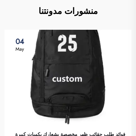
منشورات مدونتنا
04
May
فوائد طلب حقائب ظهر مخصصة بشعارك بكميات كبيرة