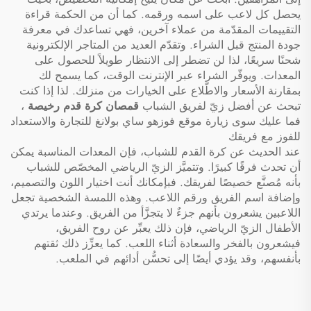
يحصل كل لاعب على اسمه ورقمه. كما أن من الحكمة قراءة
التقييمات المقدّمة من عملاء آخرين، فهي تساعدك في معرفة
جودة المنتج قبل الشراء. وتقدّم العديد من المتاجر الإلكترونية
شحنًا سريعًا، لذا لن تضطر إلى الانتظار طويلاً للحصول على
المعدات. ويوفّر الشراء عبر الإنترنت الوقت، كما يسمح لك
بمقارنة الأسعار والاطّلاع على الخيارات من منزلك. لذا إذا كنت
تبحث عن أفضل زيّ لفريق الشباب
قمصان كرة قدم رخيصة
،
فما عليك سوى زيارة موقع فوزهو ساي بولانغ للتجارة والاستعداد
للفوز مع فريقك
عند الحديث عن كرة القدم للشباب، فإن المعدات المناسبة يمكن
أن تحدث فرقًا كبيرًا. وتتميَّز الزيّ الرياضي المخصّص للشباب
بأنه مُصنَّع خصيصًا لفريقك. فبإمكانك أنت اختيار اللون والتصميم،
وإضافة اسم الفريق ورقم اللاعب. وهذه اللمسة الشخصية تجعل
اللاعبين يشعرون بأنهم جزءٌ لا يتجزَّأ من الفريق. وعندما يرتدي
الأطفال الزيّ الرياضي، فإن ذلك يعبِّر عن روح الفريق،
فيشعرون بالفخر والسعادة أثناء اللعب. كما يعزِّز ذلك ثقتهم
بأنفسهم، وقد يؤدي أيضًا إلى تحسُّن أدائهم في الملعب.