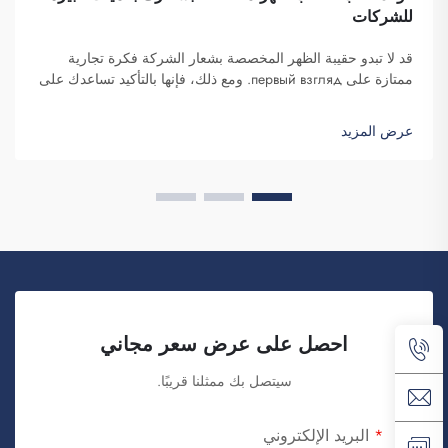
للشركات
قد لا تبدو حقيبة الظهر المخصصة بشعار الشركة فكرة تجارية
ممتازة على первый взгляд. ومع ذلك، فإنها بالتأكيد تساعدك على
التميز. شركة فوزهو سايبلانغ للتجارة هي شركة تتولى طلبات هذه
الحقائب بكميات كبيرة وتوفّرها لغرض تعزيز الوعي بالعلامة
عرض المزيد
التجارية. كما تعلمون، عندما...
احصل على عرض سعر مجاني
سيتصل بك ممثلنا قريبًا.
البريد الإلكتروني