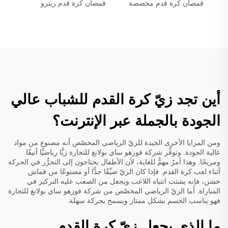
قمصان كرة قدم مخصصة
قمصان كرة قدم ريترو
أين تجد زيّ كرة القدم للشباب عالي
الجودة بالجملة عبر الإنترنت؟
ومن المزايا الأخرى الجيدة للزيّ الرياضي المخصّص أنه مصنوع من مواد
عالية الجودة. وتوفِّر شركة فوزهو ساي بولانغ للتجارة زيًّا رياضيًّا أنيقًا
ومريحًا. وهذا أمرٌ مهمٌّ للغاية، لأن الأطفال يحتاجون إلى التحرُّر في الحركة
أثناء لعب كرة القدم. فإذا كان الزيّ ضيِّقًا جدًّا أو مصنوعًا من قماش
خشن، فإنه يشتت انتباه اللاعب ويجعل من الصعب عليه التركيز في
المباراة. أما الزيّ الرياضي المخصّص من شركة فوزهو ساي بولانغ للتجارة
فهو يناسب الجسم بشكل ممتاز ويسمح بحركة سهلة.
ما الذي يجعل زيّ كرة القدم