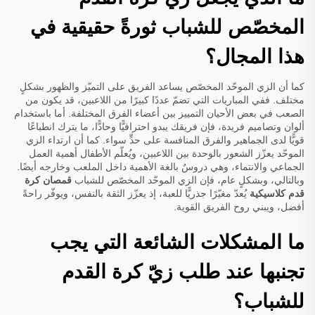
المخصّص للشباب ثورةً حقيقية في
هذا المجال؟
كما أن الزي الموحّد المخصّص يساعد الفريق على التميّز والظهور بشكلٍ
مختلف. ففي المباريات التي تضمّ عددًا كبيرًا من اللاعبين، قد يكون من
الصعب في بعض الأحيان التمييز بين أعضاء الفرق المختلفة. أما باستخدام
ألوان وتصاميم فريدة، فإن فريقك يبدو احترافيًّا وحادًّا، ما يترك انطباعًا
قويًّا لدى الجماهير والفرق المنافسة على حدٍّ سواء. كما أن ارتداء الزي
الموحّد يعزّز الشعور بالوحدة بين اللاعبين، ويُعلّم الأطفال أهمية العمل
الجماعي والانتماء، وهي دروسٌ بالغة الأهمية داخل الملعب وخارجه أيضًا.
وبالتالي، وبشكلٍ عام، فإن الزي الموحّد المخصّص للشباب
قمصان كرة
قدم كلاسيكية
يُعدّ مغيّرًا جذريًّا للعبة، إذ يعزّز الثقة بالنفس، ويوفّر راحةً
أفضل، ويبني روح الفريق القوية.
ما المشكلات الشائعة التي يجب
تجنبها عند طلب زيّ كرة القدم
للشباب؟