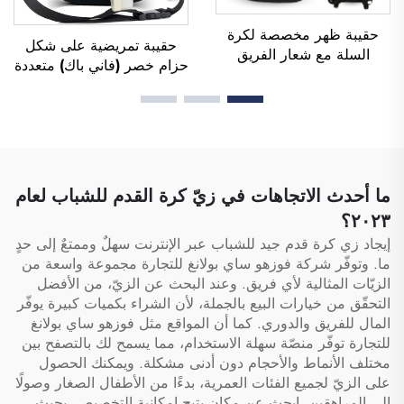
حقيبة ظهر مخصصة لكرة
حقيبة تمريضية على شكل
السلة مع شعار الفريق
حزام خصر (فاني باك) متعددة
الرياضي، مقاومة للماء، عادية
الجيوب، مع غلاف جيبي
الاستخدام، مدرسية، حرارية،
يحتوي على أقسام متعددة،
ومخصصة للطباعة بالتسامي،
وسحّاب، ومنظمة خاصة
لكرة القدم وكرة السلة
بالممرضين والممرضات،
وحقائب تمريض طبية
ما أحدث الاتجاهات في زيّ كرة القدم للشباب لعام
٢٠٢٣؟
إيجاد زي كرة قدم جيد للشباب عبر الإنترنت سهلٌ وممتعٌ إلى حدٍ
ما. وتوفّر شركة فوزهو ساي بولانغ للتجارة مجموعة واسعة من
الزيّات المثالية لأي فريق. وعند البحث عن الزيّ، من الأفضل
التحقّق من خيارات البيع بالجملة، لأن الشراء بكميات كبيرة يوفّر
المال للفريق والدوري. كما أن المواقع مثل فوزهو ساي بولانغ
للتجارة توفّر منصّة سهلة الاستخدام، مما يسمح لك بالتصفح بين
مختلف الأنماط والأحجام دون أدنى مشكلة. ويمكنك الحصول
على الزيّ لجميع الفئات العمرية، بدءًا من الأطفال الصغار وصولًا
إلى المراهقين. ابحث عن مكان يتيح إمكانية التخصيص، بحيث