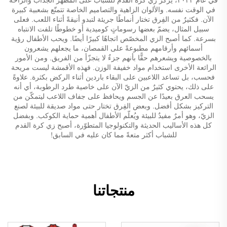
في الوقت نفسه. والألوان الزاهية والتصاميم الخاصة تتمتّع بشعبية كبيرة
الآن. فكثيرٌ من الفِرق تختار أنماطًا جريئة لتبدو أنيقةً أثناء اللعب. فعلى
سبيل المثال، يضمّ بعضها رسوماتٍ كوميدية أو خطوطًا تلفت الانتباه
بسرعة. كما أصبح الزي المخصّص اتجاهًا كبيرًا أيضًا. ويحب الأطفال رؤية
أسمائهم وأرقامهم مطبوعةً على القمصان، ما يجعلهم يشعرون
بالخصوصية ويشعرهم حقًّا بأنهم جزءٌ لا يتجزّأ من الفريق. ومن الأمور
الرائعة الأخرى استخدام مواد خفيفة الوزن. فهذه الأقمشة ليست مريحة
فحسب، بل تساعد اللاعبين على البقاء باردين أثناء الركض بكثرة. علاوةً
على ذلك، يحتوي كثيرٌ من الزيّ الآن على خاصية طرد الرطوبة، أي أنه
يسحب العرق بعيدًا عن الجسم ويحافظ على جفاف اللاعب ليتمكّن من
التركيز بشكل أفضل. وبعض الفِرق تختار حتى مواد صديقة للبيئة لصنع
الزيّ، وهو أمرٌ مفيدٌ للبيئة ويُعلّم الأطفال أهمية حماية الكوكب. وبفضل
كل هذه الأساليب الحديثة والتكنولوجيا المتطوّرة، أصبح زي كرة القدم
للشباب أكثر متعةً مما كان عليه في السابق!
منتجاتنا